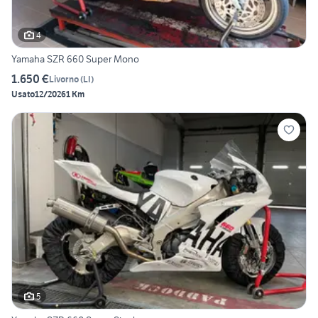
4
Yamaha SZR 660 Super Mono
1.650 €
Livorno
(
LI
)
Usato
12/2026
1 Km
5