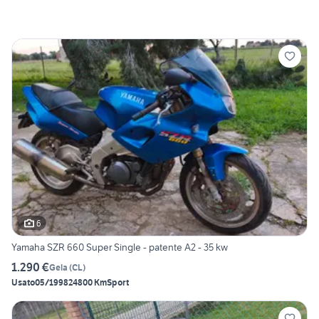
6
Yamaha SZR 660 Super Single - patente A2 - 35 kw
1.290 €
Gela
(
CL
)
Usato
05/1998
24800 Km
Sport