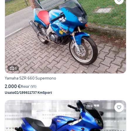
6
Yamaha SZR 660 Supermono
2.000 €
Rosa'
(
VI
)
Usato
02/1996
11737 Km
Sport