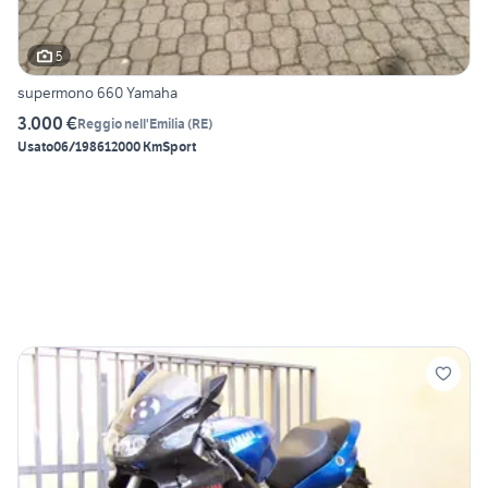
5
supermono 660 Yamaha
3.000 €
Reggio nell'Emilia
(
RE
)
Usato
06/1986
12000 Km
Sport