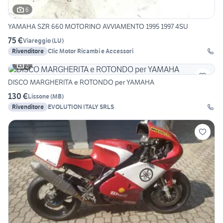
6
YAMAHA SZR 660 MOTORINO AVVIAMENTO 1995 1997 4SU
75 €
Viareggio
(
LU
)
Rivenditore
Clic Motor Ricambi e Accessori
2
DISCO MARGHERITA e ROTONDO per YAMAHA
130 €
Lissone
(
MB
)
Rivenditore
EVOLUTION ITALY SRLS