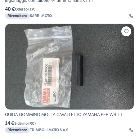
Ingranaggio contralbero 44 denti Yamaha XT TT
40 €
Oderzo
(
TV
)
Rivenditore
SARRI MOTO
GUIDA GOMMINO MOLLA CAVALLETTO YAMAHA PER WR-TT -
14 €
Siderno
(
RC
)
Rivenditore
TRIMBOLI MOTO S.A.S