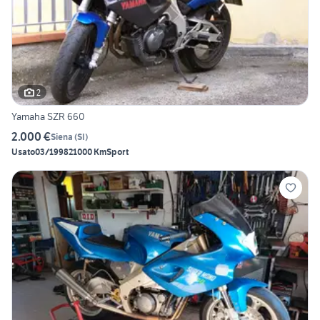
2
Yamaha SZR 660
2.000 €
Siena
(
SI
)
Usato
03/1998
21000 Km
Sport