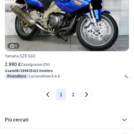
9
Yamaha SZR 660
2.990 €
Casalgrasso
(
CN
)
Usato
06/1996
25413 Km
Altro
Rivenditore
LucianoMoto S.A.S
1
2
Più cercati
Correlati
Richerche simili
Suggerimenti