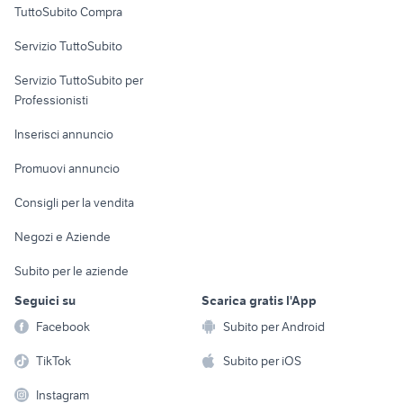
TuttoSubito Compra
commerciali
Servizio TuttoSubito
elettronica
per la casa e la
sports e hobby
Servizio TuttoSubito per
persona
Informatica
Animali
Professionisti
Arredamento e
Console e
Accessori per
Casalinghi
Inserisci annuncio
Videogiochi
animali
Elettrodomestici
Promuovi annuncio
Audio/Video
Musica e Film
Giardino e Fai da te
Consigli per la vendita
Fotografia
Libri e Riviste
Abbigliamento e
Negozi e Aziende
Telefonia
Strumenti Musicali
Accessori
Subito per le aziende
Sports
Tutto per i bambini
Seguici su
Scarica gratis l'App
Biciclette
Facebook
Subito per Android
Collezionismo
TikTok
Subito per iOS
Instagram