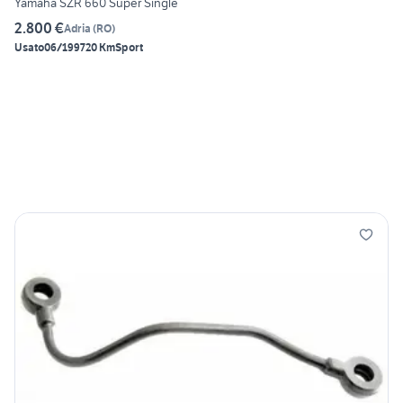
Yamaha SZR 660 Super Single
2.800 €
Adria
(
RO
)
Usato
06/1997
20 Km
Sport