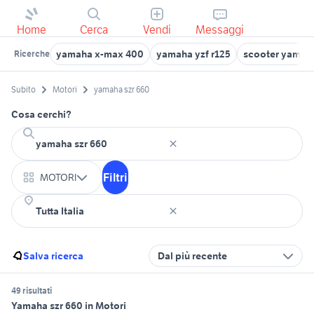
Home
Cerca
Vendi
Messaggi
yamaha x-max 400
yamaha yzf r125
scooter yamah
Ricerche
Subito
Motori
yamaha szr 660
Cosa cerchi?
Filtri
MOTORI
Salva ricerca
Dal più recente
49 risultati
Yamaha szr 660 in Motori