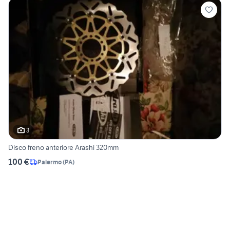
3
Disco freno anteriore Arashi 320mm
100 €
Palermo
(
PA
)