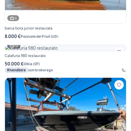
6
barca bora junior restaurata
8.000 €
Pozzuolo del Friuli
(
UD
)
13
Calafuria 980 restaurato
50.000 €
Olbia
(
OT
)
Rivenditore
ssm brokerage