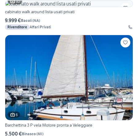
30
cabinato walk around lista usati privati
9.999 €
Bacoli
(
NA
)
Rivenditore
Affari Privati
6
Barchettina 3 P vela Motore pronta a Veleggiare
5.500 €
Binasco
(
MI
)