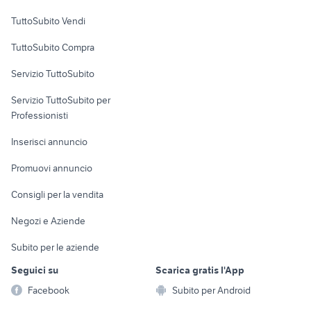
Case vacanza
TuttoSubito Vendi
Uffici e Locali
TuttoSubito Compra
commerciali
Servizio TuttoSubito
elettronica
per la casa e la
sports e hobby
Servizio TuttoSubito per
persona
Informatica
Animali
Professionisti
Arredamento e
Console e
Accessori per
Casalinghi
Inserisci annuncio
Videogiochi
animali
Elettrodomestici
Promuovi annuncio
Audio/Video
Musica e Film
Giardino e Fai da te
Consigli per la vendita
Fotografia
Libri e Riviste
Abbigliamento e
Negozi e Aziende
Telefonia
Strumenti Musicali
Accessori
Subito per le aziende
Sports
Tutto per i bambini
Seguici su
Scarica gratis l'App
Biciclette
Facebook
Subito per Android
Collezionismo