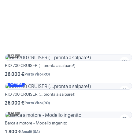
6
RIO 700 CRUISER (…pronta a salpare!)
26.000 €
Porto Viro
(
RO
)
Vetrina
RIO 700 CRUISER (…pronta a salpare!)
26.000 €
Porto Viro
(
RO
)
4
Barca a motore - Modello ingenito
1.800 €
Amalfi
(
SA
)