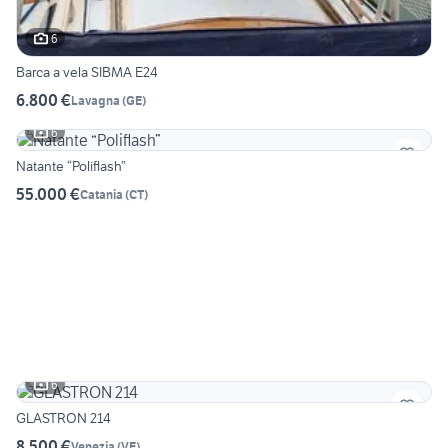
6
Barca a vela SIBMA E24
6.800 €
Lavagna
(
GE
)
6
Natante “Poliflash”
55.000 €
Catania
(
CT
)
6
GLASTRON 214
8.500 €
Venezia
(
VE
)