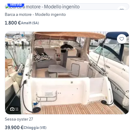
Vetrina
Barca a motore - Modello ingenito
1.800 €
Amalfi
(
SA
)
11
Sessa oyster 27
39.900 €
Chioggia
(
VE
)