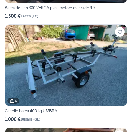
Barca delfino 380 VERGA plast motore evinrude 9.9
1.500 €
Lecco
(
LC
)
6
Carrello barca 400 kg UMBRA
1.000 €
Busalla
(
GE
)