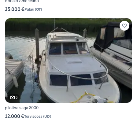
Robalo Americano
35.000 €
Palau
(
OT
)
6
pilotina saga 8000
12.000 €
Torviscosa
(
UD
)