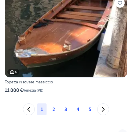
6
Topetta in rovere massiccio
11.000 €
Venezia
(
VE
)
1
2
3
4
5