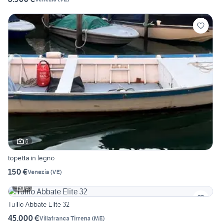
6
topetta in legno
150 €
Venezia
(
VE
)
6
Tullio Abbate Elite 32
45.000 €
Villafranca Tirrena
(
ME
)