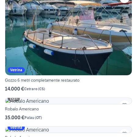
Vetrina
Gozzo 6 metri completamente restaurato
14.000 €
Cetraro
(
CS
)
6
Robalo Americano
35.000 €
Palau
(
OT
)
Vetrina