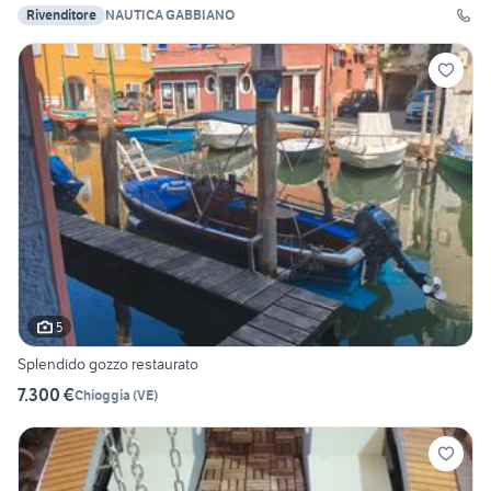
Rivenditore
NAUTICA GABBIANO
5
Splendido gozzo restaurato
7.300 €
Chioggia
(
VE
)