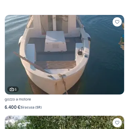
6
gozzo a motore
6.400 €
Siracusa
(
SR
)