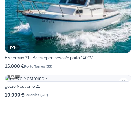
6
Fisherman 21 - Barca open pesca/diporto 140CV
15.000 €
Porto Torres
(
SS
)
5
gozzo Nostromo 21
10.000 €
Follonica
(
GR
)