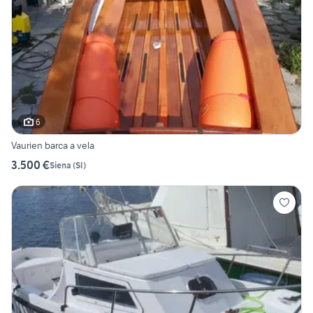
6
Vaurien barca a vela
3.500 €
Siena
(
SI
)