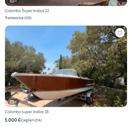
6
Colombo Super Indios 22
Tremezzina
(
CO
)
6
Colombo super Indios 18
5.000 €
Cagliari
(
CA
)