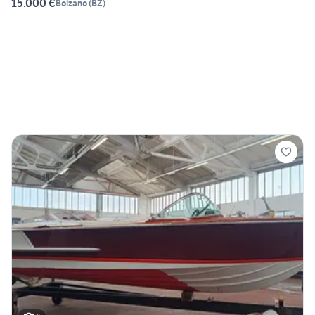
15.000 €
Bolzano
(
BZ
)