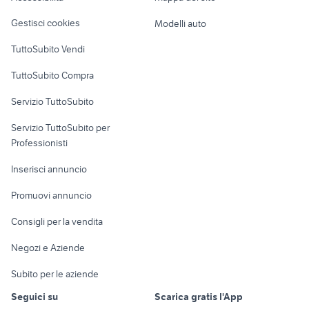
Veicoli commerciali
altro
Gestisci cookies
Modelli auto
Case vacanza
TuttoSubito Vendi
Uffici e Locali
TuttoSubito Compra
commerciali
Servizio TuttoSubito
elettronica
per la casa e la
sports e hobby
Servizio TuttoSubito per
persona
Informatica
Animali
Professionisti
Arredamento e
Console e
Accessori per
Casalinghi
Inserisci annuncio
Videogiochi
animali
Elettrodomestici
Promuovi annuncio
Audio/Video
Musica e Film
Giardino e Fai da te
Consigli per la vendita
Fotografia
Libri e Riviste
Abbigliamento e
Negozi e Aziende
Telefonia
Strumenti Musicali
Accessori
Subito per le aziende
Sports
Tutto per i bambini
Seguici su
Scarica gratis l'App
Biciclette