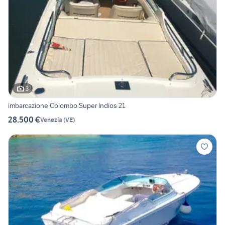
3
imbarcazione Colombo Super Indios 21
28.500 €
Venezia
(
VE
)