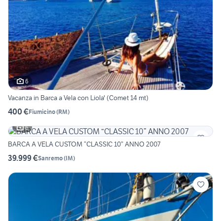
6
Vacanza in Barca a Vela con Liola' (Comet 14 mt)
400 €
Fiumicino
(
RM
)
6
BARCA A VELA CUSTOM “CLASSIC 10” ANNO 2007
39.999 €
Sanremo
(
IM
)