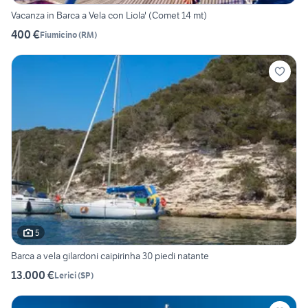
Vacanza in Barca a Vela con Liola' (Comet 14 mt)
400 €
Fiumicino
(
RM
)
5
Barca a vela gilardoni caipirinha 30 piedi natante
13.000 €
Lerici
(
SP
)