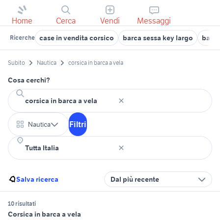
Home
Cerca
Vendi
Messaggi
case in vendita corsico
barca sessa key largo
barca
Ricerche
Subito
Nautica
corsica in barca a vela
Cosa cerchi?
Filtri
Nautica
Salva ricerca
Dal più recente
10 risultati
Corsica in barca a vela