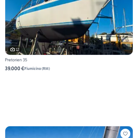
12
Pretorien 35
39.000 €
Fiumicino
(
RM
)