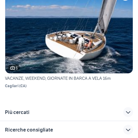
6
VACANZE, WEEKEND, GIORNATE IN BARCA A VELA 16m
Cagliari
(
CA
)
Più cercati
Correlati
Richerche simili
Suggerimenti
Ricerche consigliate
barche a vela
deriva barca a vela
lezioni barca a vela