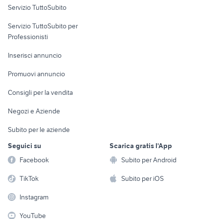
Servizio TuttoSubito
elettronica
per la casa e la
sports e hobby
Servizio TuttoSubito per
persona
Informatica
Animali
Professionisti
Arredamento e
Console e
Accessori per
Casalinghi
Inserisci annuncio
Videogiochi
animali
Elettrodomestici
Promuovi annuncio
Audio/Video
Musica e Film
Giardino e Fai da te
Consigli per la vendita
Fotografia
Libri e Riviste
Abbigliamento e
Negozi e Aziende
Telefonia
Strumenti Musicali
Accessori
Subito per le aziende
Sports
Tutto per i bambini
Seguici su
Scarica gratis l'App
Biciclette
Facebook
Subito per Android
Collezionismo
TikTok
Subito per iOS
Instagram
YouTube