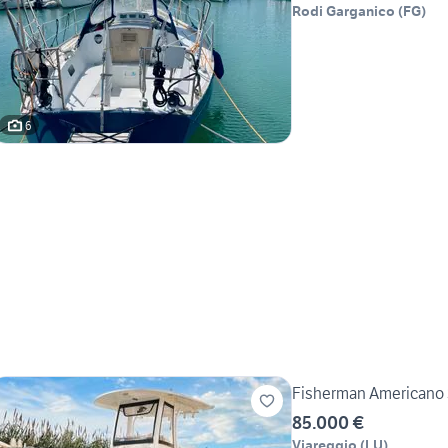
Rodi Garganico
(
FG
)
6
Fisherman Americano S
85.000 €
Viareggio
(
LU
)