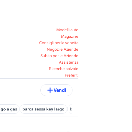
Modelli auto
Magazine
Consigli per la vendita
Negozi e Aziende
Subito per le Aziende
Assistenza
Ricerche salvate
Preferiti
Vendi
rigo a gas
barca sessa key largo
barca caccia e pesca
costo b