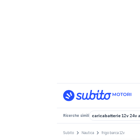
caricabatterie 12v 24v 
Ricerche
simili
Subito
Nautica
frigo barca 12v