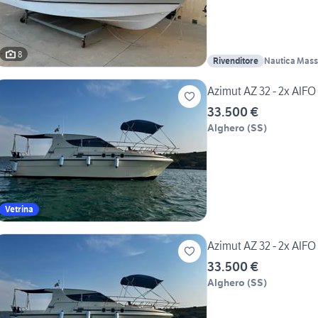
8
Rivenditore
Nautica Mas
Azimut AZ 32 - 2x AIFO 
33.500 €
Alghero
(
SS
)
Vetrina
Azimut AZ 32 - 2x AIFO 
33.500 €
Alghero
(
SS
)