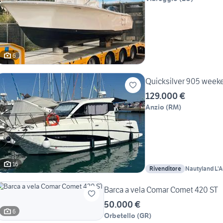
6
Quicksilver 905 weeke
129.000 €
Anzio
(
RM
)
16
Rivenditore
Nautyland L'
Barca a vela Comar Comet 420 ST
50.000 €
6
Orbetello
(
GR
)