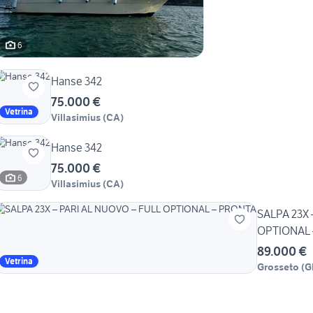
6
Hanse 342
75.000 €
Vetrina
Villasimius
(
CA
)
Hanse 342
75.000 €
6
Villasimius
(
CA
)
SALPA 23X 
OPTIONAL 
89.000 €
Vetrina
Grosseto
(
G