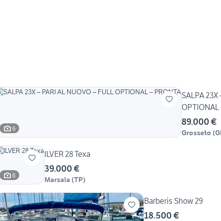
SALPA 23X 
OPTIONAL 
89.000 €
6
Grosseto
(
G
ILVER 28 Texa
39.000 €
6
Marsala
(
TP
)
Barberis Show 29
18.500 €