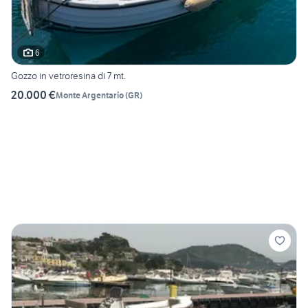
6
Gozzo in vetroresina di 7 mt.
20.000 €
Monte Argentario
(
GR
)