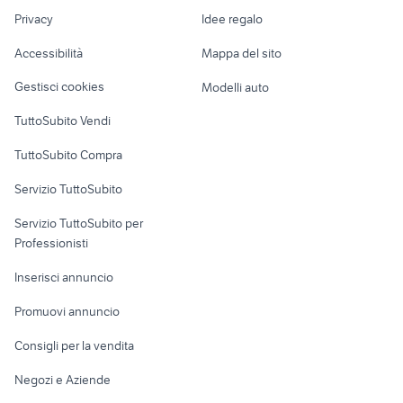
gommone a viterbo e provincia
bass boat
Nautica
lavoro
provincia
Privacy
Idee regalo
Garage e box
barca a vela 24 metri
patrone nautica Liguria
Caravan e Camper
Accessibilità
Mappa del sito
Loft, mansarde e
Veicoli commerciali
altro
Gestisci cookies
Modelli auto
Case vacanza
TuttoSubito Vendi
Uffici e Locali
TuttoSubito Compra
commerciali
Servizio TuttoSubito
elettronica
per la casa e la
sports e hobby
Servizio TuttoSubito per
persona
Informatica
Animali
Professionisti
Arredamento e
Console e
Accessori per
Casalinghi
Inserisci annuncio
Videogiochi
animali
Elettrodomestici
Promuovi annuncio
Audio/Video
Musica e Film
Giardino e Fai da te
Consigli per la vendita
Fotografia
Libri e Riviste
Abbigliamento e
Negozi e Aziende
Telefonia
Strumenti Musicali
Accessori