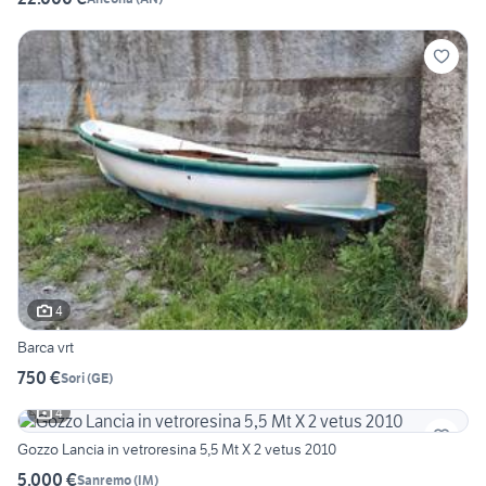
4
Barca vrt
750 €
Sori
(
GE
)
4
Gozzo Lancia in vetroresina 5,5 Mt X 2 vetus 2010
5.000 €
Sanremo
(
IM
)