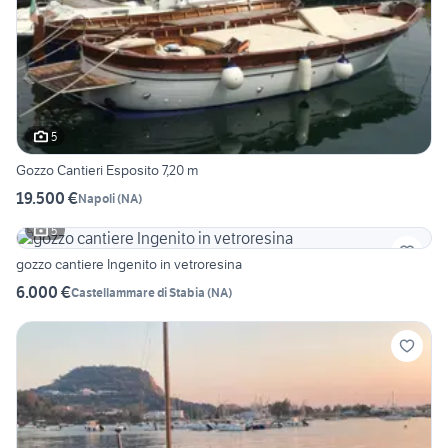
5
Gozzo Cantieri Esposito 7,20 m
19.500 €
Napoli
(
NA
)
5
gozzo cantiere Ingenito in vetroresina
6.000 €
Castellammare di Stabia
(
NA
)