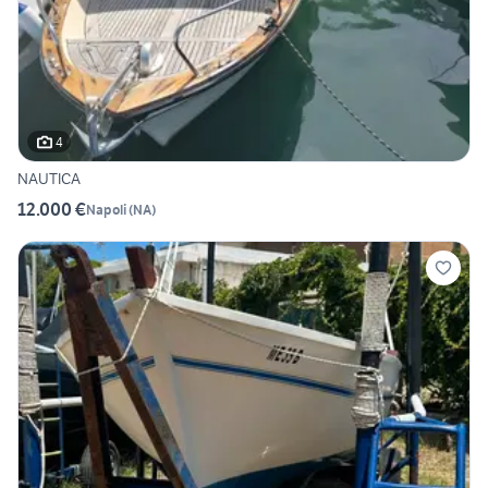
4
NAUTICA
12.000 €
Napoli
(
NA
)