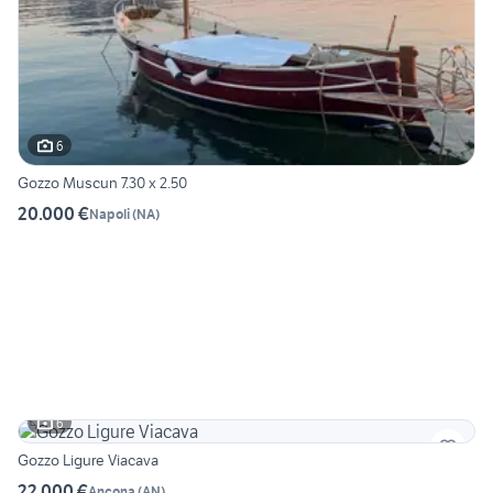
6
Gozzo Muscun 7.30 x 2.50
20.000 €
Napoli
(
NA
)
6
Gozzo Ligure Viacava
22.000 €
Ancona
(
AN
)