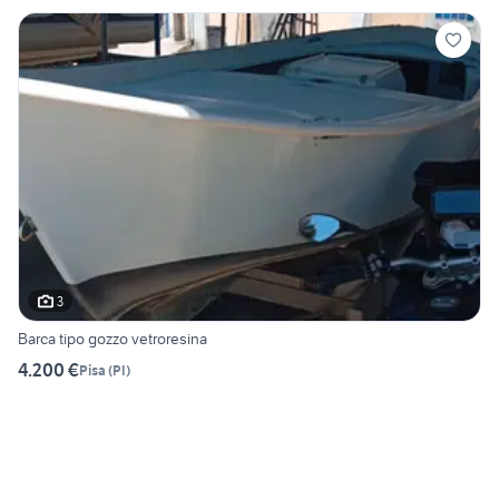
3
Barca tipo gozzo vetroresina
4.200 €
Pisa
(
PI
)