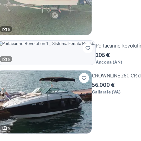
6
Portacanne Revolutio
105 €
6
Ancona
(
AN
)
CROWNLINE 260 CR de
56.000 €
Gallarate
(
VA
)
6