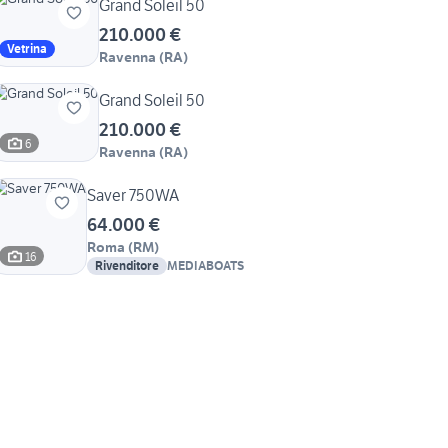
Grand Soleil 50
210.000 €
Vetrina
Ravenna
(
RA
)
Grand Soleil 50
210.000 €
6
Ravenna
(
RA
)
Saver 750WA
64.000 €
Roma
(
RM
)
16
Rivenditore
MEDIABOATS