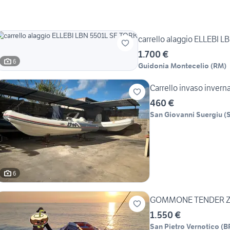
carre
1.700 €
6
Guidonia Montecelio
(
RM
)
Carrello invaso invern
460 €
San Giovanni Suergiu
(
6
GOMMONE TENDER Z
1.550 €
San Pietro Vernotico
(
B