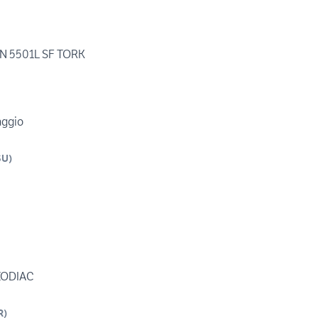
llo alaggio ELLEBI LBN 5501L SF TORK
aggio
SU
)
ODIAC
R
)