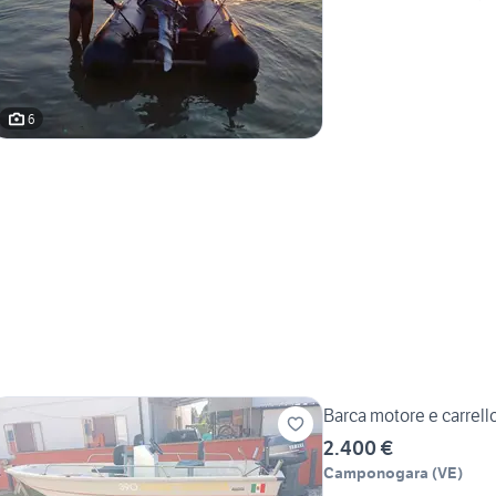
6
Barca motore e carrell
2.400 €
Camponogara
(
VE
)