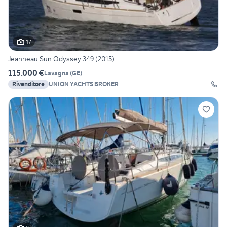
17
Jeanneau Sun Odyssey 349 (2015)
115.000 €
Lavagna
(
GE
)
Rivenditore
UNION YACHTS BROKER