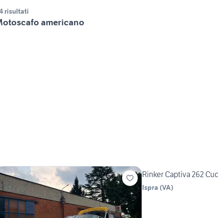
4 risultati
otoscafo americano
Rinker Captiva 262 Cu
Ispra
(
VA
)