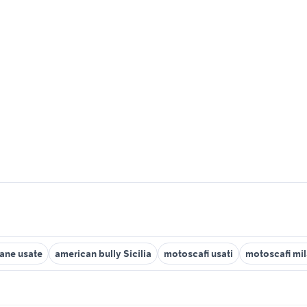
cane usate
american bully Sicilia
motoscafi usati
motoscafi mi