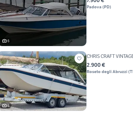
7.900 €
Padova
(
PD
)
6
CHRIS CRAFT VINTAG
2.900 €
Roseto degli Abruzzi
(
T
6