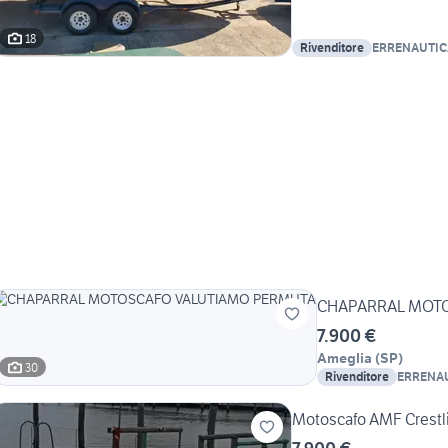
18
Rivenditore
ERRENAUTIC
CHAPARRAL MOT
7.900 €
Ameglia
(
SP
)
30
Rivenditore
ERRENAU
Motoscafo AMF Crestl