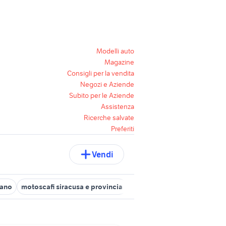
Modelli auto
Magazine
Consigli per la vendita
Negozi e Aziende
Subito per le Aziende
Assistenza
Ricerche salvate
Preferiti
Vendi
lano
motoscafi siracusa e provincia
motoscafi ravenna
motosc