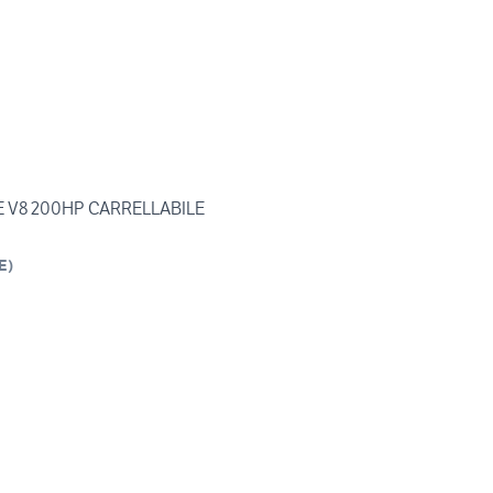
E V8 200HP CARRELLABILE
E
)