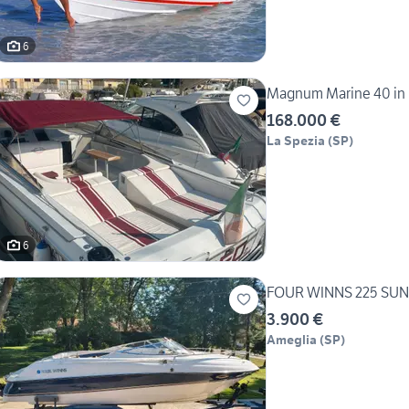
6
Magnum Marine 40 in l
168.000 €
La Spezia
(
SP
)
6
FOUR WINNS 225 S
3.900 €
Ameglia
(
SP
)