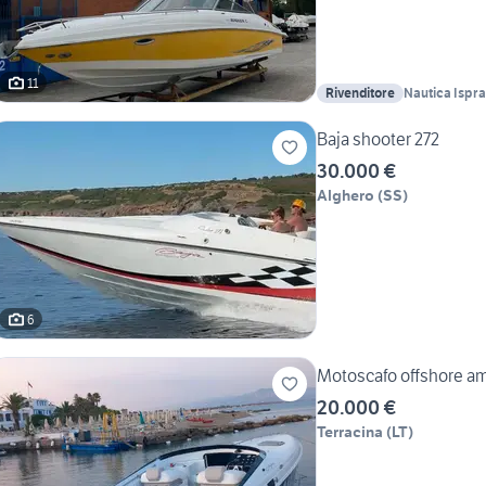
11
Rivenditore
Nautica Ispra
Baja shooter 272
30.000 €
Alghero
(
SS
)
6
Motoscafo offshore am
20.000 €
Terracina
(
LT
)