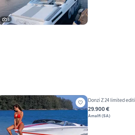
6
Donzi Z 24 limited edit
29.900 €
Amalfi
(
SA
)