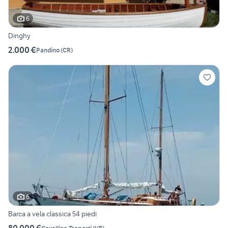
6
Dinghy
2.000 €
Pandino
(
CR
)
6
Barca a vela classica 54 piedi