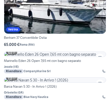
Vetrina
Bertram 37 Convertibile Ostia
65.000 €
Roma
(
RM
)
15
Marinello Eden 26 Open 7,65 mt con bagno separato
Jesolo
(
VE
)
Rivenditore
CompanyMarine Srl
22
Barca Navan S 30 - In Arrivo ! (2026)
Orbetello
(
GR
)
Rivenditore
Blue Navy Nautica