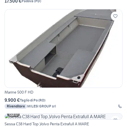
17.500 €
Padova
(
PD
)
Marine 500 F HD
9.900 €
Taglio di Po
(
RO
)
Rivenditore
MILESI GROUP srl
12
Sessa C38 Hard Top ,Volvo Penta Extrafull A MARE