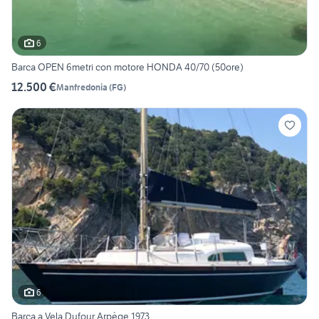
6
Barca OPEN 6metri con motore HONDA 40/70 (50ore)
12.500 €
Manfredonia
(
FG
)
6
Barca a Vela Dufour Arpège 1973