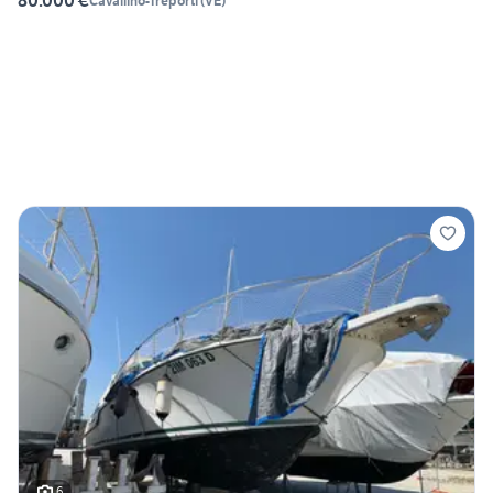
80.000 €
Cavallino-Treporti
(
VE
)
6