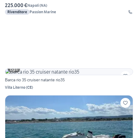
225.000 €
Napoli
(
NA
)
Rivenditore
Passion Marine
6
Barca rio 35 cruiser natante rio35
Villa Literno
(
CE
)