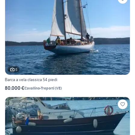
6
Barca a vela classica 54 piedi
80.000 €
Cavallino-Treporti
(
VE
)