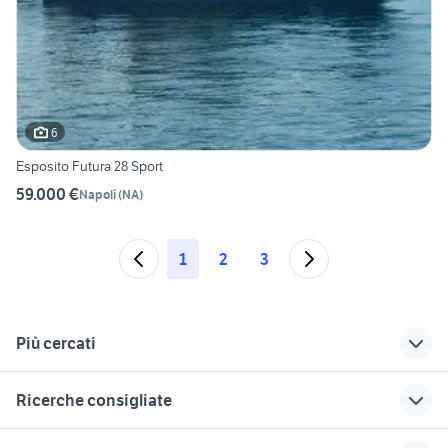
6
Esposito Futura 28 Sport
59.000 €
Napoli
(
NA
)
1
2
3
Più cercati
Correlati
Richerche simili
Suggerimenti
Ricerche consigliate
barche usate molise
barche cecina
barche ancona
gommoni nautica Lecce
barche Genoa
barche giarre
gommone