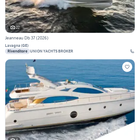
22
Jeanneau Db 37 (2026)
Lavagna
(
GE
)
Rivenditore
UNION YACHTS BROKER