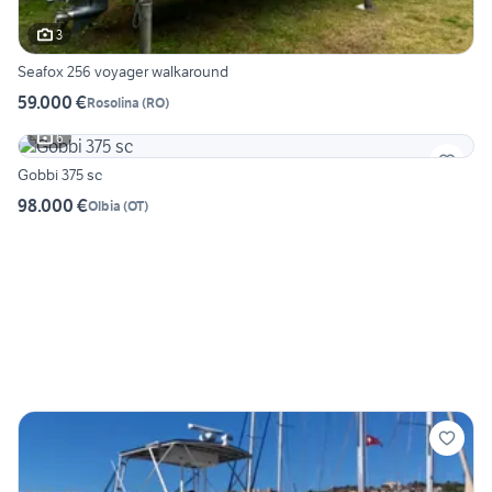
3
Seafox 256 voyager walkaround
59.000 €
Rosolina
(
RO
)
6
Gobbi 375 sc
98.000 €
Olbia
(
OT
)