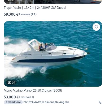
Trojan Yacht | 12.42m | 2x430HP GM Diesel
59.000 €
Ravenna
(
RA
)
14
Manò Marine Mano' 26.50 Cruiser (2008)
53.000 €
Livorno
(
LI
)
Rivenditore
INVISTAMARE di Simona De Angelis