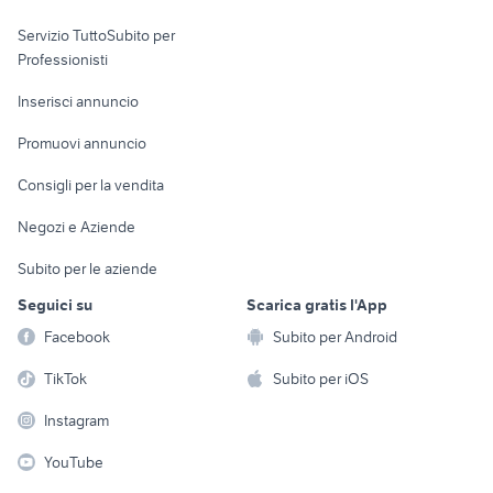
elettronica
per la casa e la
sports e hobby
Servizio TuttoSubito per
persona
Informatica
Animali
Professionisti
Arredamento e
Console e
Accessori per
Casalinghi
Inserisci annuncio
Videogiochi
animali
Elettrodomestici
Promuovi annuncio
Audio/Video
Musica e Film
Giardino e Fai da te
Consigli per la vendita
Fotografia
Libri e Riviste
Abbigliamento e
Negozi e Aziende
Telefonia
Strumenti Musicali
Accessori
Subito per le aziende
Sports
Tutto per i bambini
Seguici su
Scarica gratis l'App
Biciclette
Facebook
Subito per Android
Collezionismo
TikTok
Subito per iOS
Instagram
YouTube