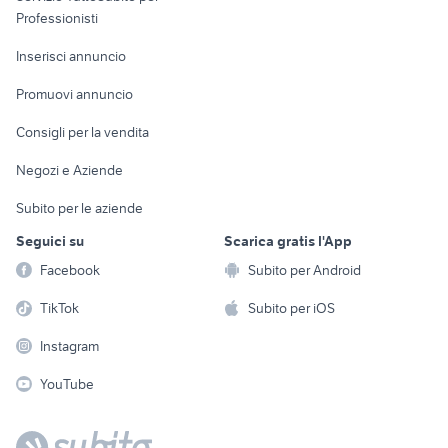
Informatica
Animali
Professionisti
Arredamento e
Console e
Accessori per
Casalinghi
Inserisci annuncio
Videogiochi
animali
Elettrodomestici
Promuovi annuncio
Audio/Video
Musica e Film
Giardino e Fai da te
Consigli per la vendita
Fotografia
Libri e Riviste
Abbigliamento e
Negozi e Aziende
Telefonia
Strumenti Musicali
Accessori
Subito per le aziende
Sports
Tutto per i bambini
Seguici su
Scarica gratis l'App
Biciclette
Facebook
Subito per Android
Collezionismo
TikTok
Subito per iOS
Instagram
YouTube