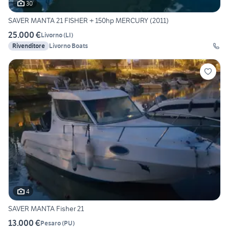
30
SAVER MANTA 21 FISHER + 150hp MERCURY (2011)
25.000 €
Livorno
(
LI
)
Rivenditore
Livorno Boats
4
SAVER MANTA Fisher 21
13.000 €
Pesaro
(
PU
)