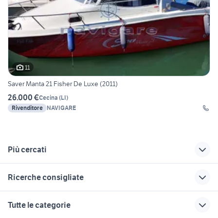
11
Saver Manta 21 Fisher De Luxe (2011)
26.000 €
Cecina
(
LI
)
Rivenditore
NAVIGARE
Più cercati
Correlati
Richerche simili
Suggerimenti
Ricerche consigliate
saver 620 nautica
gobbi 21 cabin
navette nautica
nautica
carrello nautica Calabria
barche usate cecina
cerchi 21
t top
Tutte le categorie
saver 300
fisher 30
gommone smontabile
angelo molinari
sessa oyster 22