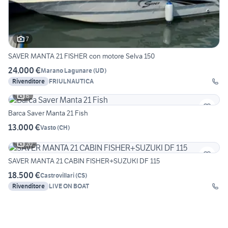
7
SAVER MANTA 21 FISHER con motore Selva 150
24.000 €
Marano Lagunare
(
UD
)
Rivenditore
FRIULNAUTICA
6
Barca Saver Manta 21 Fish
13.000 €
Vasto
(
CH
)
20
SAVER MANTA 21 CABIN FISHER+SUZUKI DF 115
18.500 €
Castrovillari
(
CS
)
Rivenditore
LIVE ON BOAT