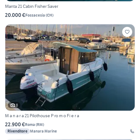
Manta 21 Cabin Fisher Saver
20.000 €
Fossacesia
(
CH
)
8
M a n a r a 21 Pilothouse P ro m o Fi e r a
22.900 €
Roma
(
RM
)
Rivenditore
Manara Marine