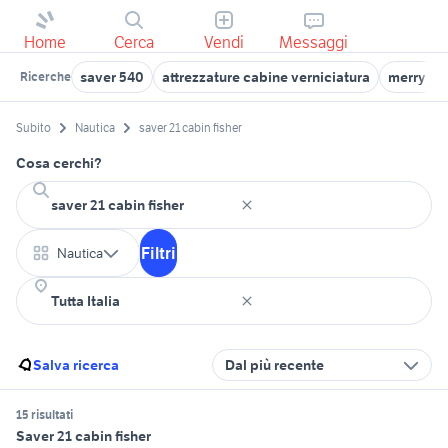
Home
Cerca
Vendi
Messaggi
saver 540
attrezzature cabine verniciatura
merry fis
Ricerche
Subito
Nautica
saver 21 cabin fisher
Cosa cerchi?
Filtri
Nautica
Salva ricerca
Dal più recente
15 risultati
Saver 21 cabin fisher