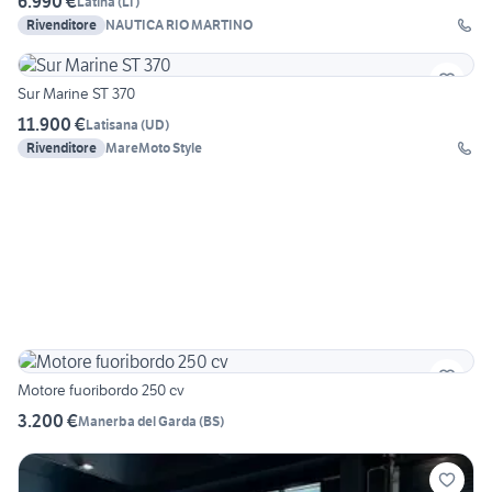
6.990 €
Latina
(
LT
)
Rivenditore
NAUTICA RIO MARTINO
Sur Marine ST 370
11.900 €
Latisana
(
UD
)
Rivenditore
MareMoto Style
Motore fuoribordo 250 cv
3.200 €
Manerba del Garda
(
BS
)