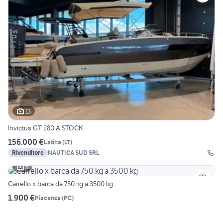
13
Invictus GT 280 A STOCK
156.000 €
Latina
(
LT
)
Rivenditore
NAUTICA SUD SRL
5
Carrello x barca da 750 kg a 3500 kg
1.900 €
Piacenza
(
PC
)