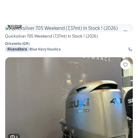
24
Quicksilver 705 Weekend (7,37mt) In Stock ! (2026)
Orbetello
(
GR
)
Rivenditore
Blue Navy Nautica
4