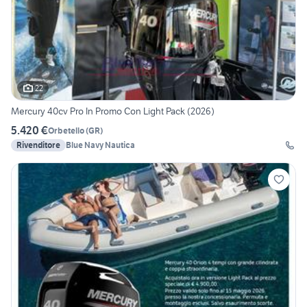
22
Mercury 40cv Pro In Promo Con Light Pack (2026)
5.420 €
Orbetello
(
GR
)
Rivenditore
Blue Navy Nautica