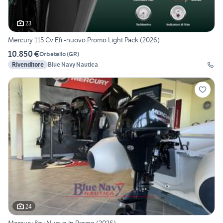
23
Mercury 115 Cv Efi -nuovo Promo Light Pack (2026)
10.850 €
Orbetello
(
GR
)
Rivenditore
Blue Navy Nautica
24