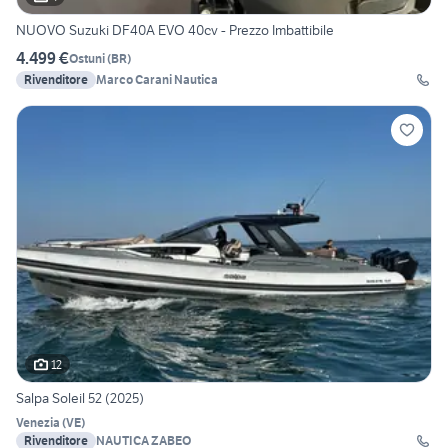
NUOVO Suzuki DF40A EVO 40cv - Prezzo Imbattibile
4.499 €
Ostuni
(
BR
)
Rivenditore
Marco Carani Nautica
12
Salpa Soleil 52 (2025)
Venezia
(
VE
)
Rivenditore
NAUTICA ZABEO