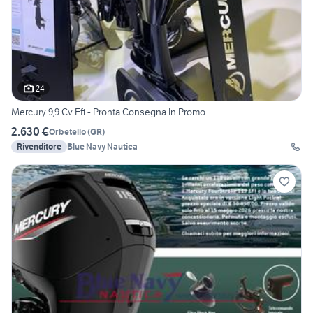
24
Mercury 9,9 Cv Efi - Pronta Consegna In Promo
2.630 €
Orbetello
(
GR
)
Rivenditore
Blue Navy Nautica