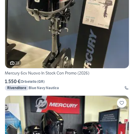
23
Mercury 6cv Nuovo In Stock Con Promo (2026)
1.550 €
Orbetello
(
GR
)
Rivenditore
Blue Navy Nautica