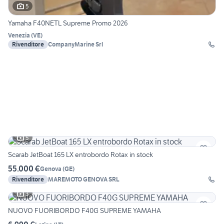
5
Yamaha F40NETL Supreme Promo 2026
Venezia
(
VE
)
Rivenditore
CompanyMarine Srl
5
Scarab JetBoat 165 LX entrobordo Rotax in stock
55.000 €
Genova
(
GE
)
Rivenditore
MAREMOTO GENOVA SRL
3
NUOVO FUORIBORDO F40G SUPREME YAMAHA