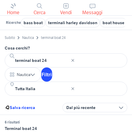
Home
Cerca
Vendi
Messaggi
bass boat
terminali harley davidson
boat house
b
Ricerche
Subito
Nautica
terminal boat 24
Cosa cerchi?
Filtri
Nautica
Salva ricerca
Dal più recente
6 risultati
Terminal boat 24