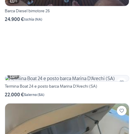
6
Barca Diesel bimotore 26
24.900 €
Ischia
(
NA
)
6
Termina Boat 24 e posto barca Marina D'Arechi (SA)
22.000 €
Salerno
(
SA
)