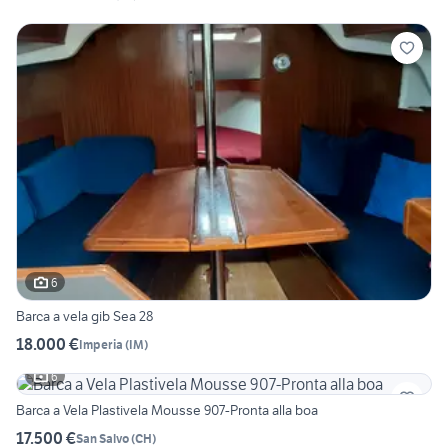
6
Barca a vela gib Sea 28
18.000 €
Imperia
(
IM
)
6
Barca a Vela Plastivela Mousse 907-Pronta alla boa
17.500 €
San Salvo
(
CH
)