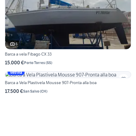
6
Barca a vela Fibago CX 33
15.000 €
Porto Torres
(
SS
)
Vetrina
Barca a Vela Plastivela Mousse 907-Pronta alla boa
17.500 €
San Salvo
(
CH
)