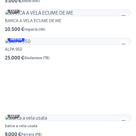
5.000 €
Anzio
(
RM
)
5
BARCA A VELA ECUME DE ME
10.500 €
Imperia
(
IM
)
Vetrina
ALPA 950
25.000 €
Giulianova
(
TE
)
6
barca a vela usata
9.000 €
Ferrara
(
FE
)