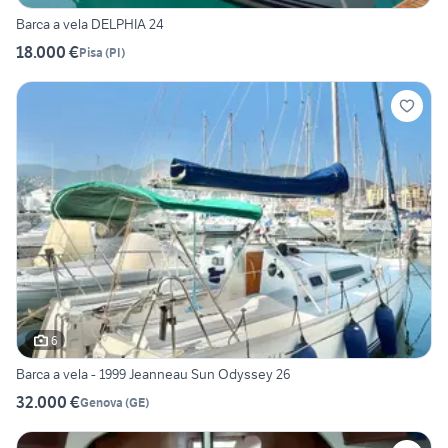
Barca a vela DELPHIA 24
18.000 €
Pisa
(
PI
)
6
Barca a vela - 1999 Jeanneau Sun Odyssey 26
32.000 €
Genova
(
GE
)