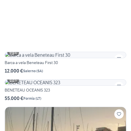
6
Barca a vela Beneteau First 30
12.000 €
Salerno
(
SA
)
6
BENETEAU OCEANIS 323
55.000 €
Formia
(
LT
)