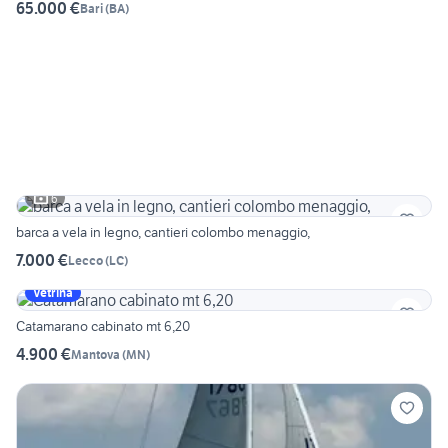
65.000 €
Bari
(
BA
)
6
barca a vela in legno, cantieri colombo menaggio,
7.000 €
Lecco
(
LC
)
Vetrina
Catamarano cabinato mt 6,20
4.900 €
Mantova
(
MN
)