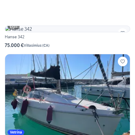
6
Hanse 342
75.000 €
Villasimius
(
CA
)
Vetrina