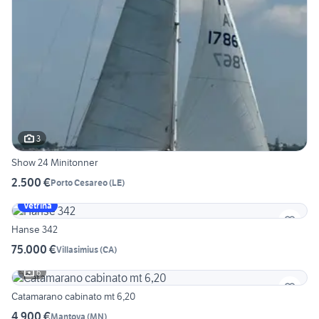
3
Show 24 Minitonner
2.500 €
Porto Cesareo
(
LE
)
Vetrina
Hanse 342
75.000 €
Villasimius
(
CA
)
6
Catamarano cabinato mt 6,20
4.900 €
Mantova
(
MN
)