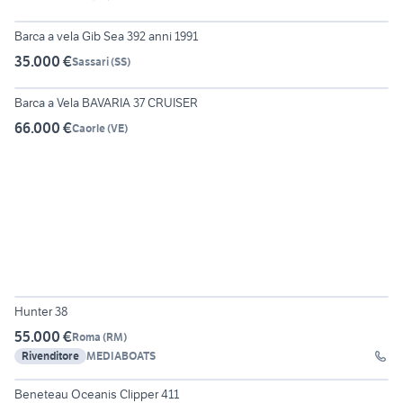
6
Barca a vela Gib Sea 392 anni 1991
35.000 €
Sassari
(
SS
)
6
Barca a Vela BAVARIA 37 CRUISER
66.000 €
Caorle
(
VE
)
17
Hunter 38
55.000 €
Roma
(
RM
)
Rivenditore
MEDIABOATS
25
Beneteau Oceanis Clipper 411