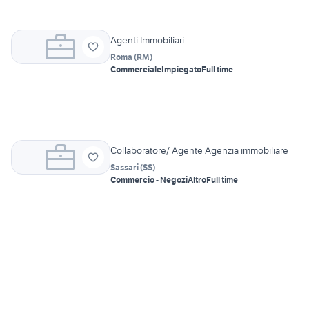
Agenti Immobiliari
Roma
(
RM
)
Commerciale
Impiegato
Full time
Collaboratore/ Agente Agenzia immobiliare
Sassari
(
SS
)
Commercio - Negozi
Altro
Full time