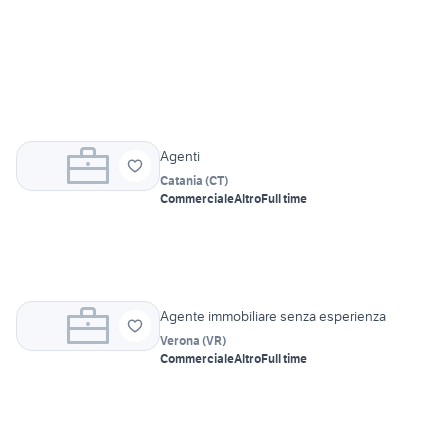
Agenti
Catania
(
CT
)
Commerciale
Altro
Full time
Agente immobiliare senza esperienza
Verona
(
VR
)
Commerciale
Altro
Full time