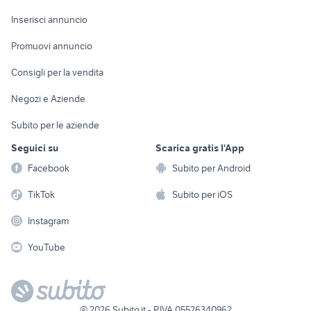
Arredamento e
Console e
Accessori per
Casalinghi
Inserisci annuncio
Videogiochi
animali
Elettrodomestici
Promuovi annuncio
Audio/Video
Musica e Film
Giardino e Fai da te
Consigli per la vendita
Fotografia
Libri e Riviste
Abbigliamento e
Negozi e Aziende
Telefonia
Strumenti Musicali
Accessori
Subito per le aziende
Sports
Tutto per i bambini
Seguici su
Scarica gratis l'App
Biciclette
Facebook
Subito per Android
Collezionismo
TikTok
Subito per iOS
Instagram
YouTube
©
2026
Subito.it - P.IVA 05526340962