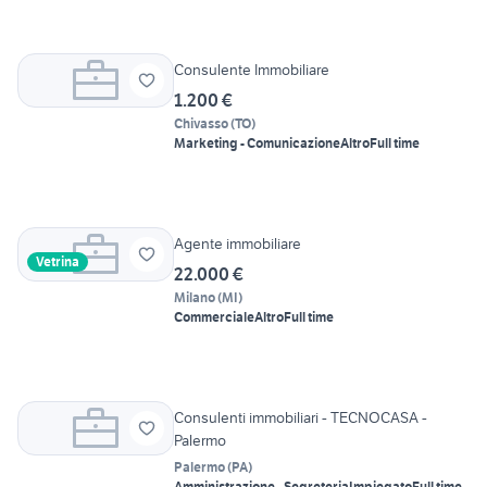
Consulente Immobiliare
1.200 €
Chivasso
(
TO
)
Marketing - Comunicazione
Altro
Full time
Agente immobiliare
Vetrina
22.000 €
Milano
(
MI
)
Commerciale
Altro
Full time
Consulenti immobiliari - TECNOCASA -
Palermo
Palermo
(
PA
)
Amministrazione - Segreteria
Impiegato
Full time