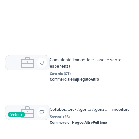
Consulente Immobiliare - anche senza
esperienza
Catania
(
CT
)
Commerciale
Impiegato
Altro
Collaboratore/ Agente Agenzia immobiliare
Vetrina
Sassari
(
SS
)
Commercio - Negozi
Altro
Full time