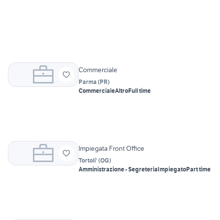
Commerciale
Parma
(
PR
)
Commerciale
Altro
Full time
Impiegata Front Office
Tortoli'
(
OG
)
Amministrazione - Segreteria
Impiegato
Part time