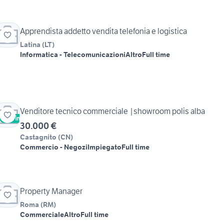
Apprendista addetto vendita telefonia e logistica
Latina
(
LT
)
Informatica - Telecomunicazioni
Altro
Full time
Venditore tecnico commerciale |showroom polis alba
Vetrina
30.000 €
Castagnito
(
CN
)
Commercio - Negozi
Impiegato
Full time
Property Manager
Roma
(
RM
)
Commerciale
Altro
Full time