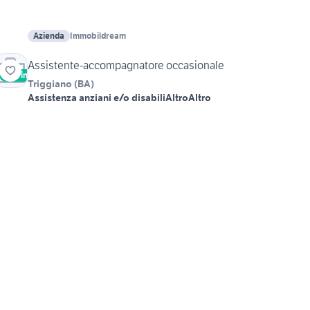
Azienda
Immobildream
Assistente-accompagnatore occasionale
Vetrina
Triggiano
(
BA
)
Assistenza anziani e/o disabili
Altro
Altro