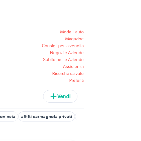
Modelli auto
Magazine
Consigli per la vendita
Negozi e Aziende
Subito per le Aziende
Assistenza
Ricerche salvate
Preferiti
Vendi
rovincia
affitti carmagnola privati
auto usate taranto privati
af