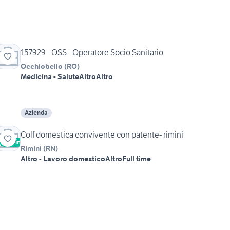
157929 - OSS - Operatore Socio Sanitario
Occhiobello
(
RO
)
Medicina - Salute
Altro
Altro
Azienda
Colf domestica convivente con patente- rimini
Vetrina
Rimini
(
RN
)
Altro - Lavoro domestico
Altro
Full time