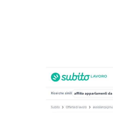
affitto appartamenti da 
Ricerche
simili
Subito
Offerte di lavoro
assistenza priv