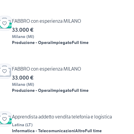
FABBRO con esperienza MILANO
Vetrina
33.000 €
Milano
(
MI
)
Produzione - Operai
Impiegato
Full time
FABBRO con esperienza MILANO
33.000 €
Milano
(
MI
)
Produzione - Operai
Impiegato
Full time
Apprendista addetto vendita telefonia e logistica
Vetrina
Latina
(
LT
)
Informatica - Telecomunicazioni
Altro
Full time