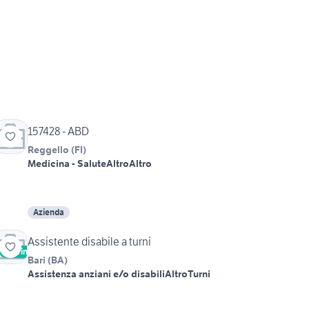
157428 - ABD
Reggello
(
FI
)
Medicina - Salute
Altro
Altro
Azienda
Assistente disabile a turni
Vetrina
Bari
(
BA
)
Assistenza anziani e/o disabili
Altro
Turni