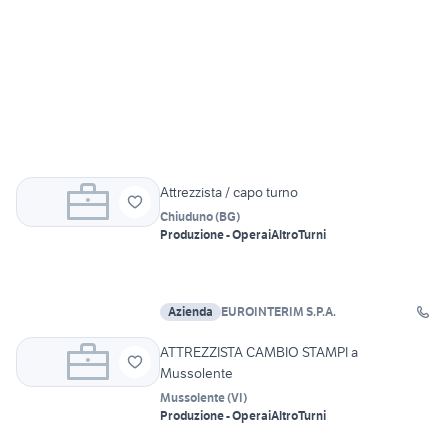
Attrezzista / capo turno
Chiuduno
(
BG
)
Produzione - Operai
Altro
Turni
Azienda
EUROINTERIM S.P.A.
ATTREZZISTA CAMBIO STAMPI a
Mussolente
Mussolente
(
VI
)
Produzione - Operai
Altro
Turni