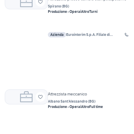
Spirano
(
BG
)
Produzione - Operai
Altro
Turni
Azienda
Eurointerim S.p.A. Filiale di
Verdellino
Attrezzista meccanico
Albano Sant'Alessandro
(
BG
)
Produzione - Operai
Altro
Full time