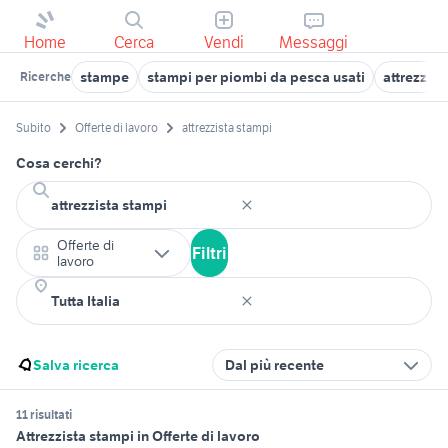
Home
Cerca
Vendi
Messaggi
stampe
stampi per piombi da pesca usati
attrezzis
Ricerche
Subito
Offerte di lavoro
attrezzista stampi
Cosa cerchi?
Offerte di
Filtri
lavoro
Salva ricerca
Dal più recente
11 risultati
Attrezzista stampi in Offerte di lavoro