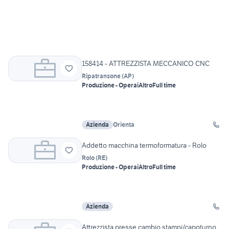
158414 - ATTREZZISTA MECCANICO CNC
Ripatransone
(
AP
)
Produzione - Operai
Altro
Full time
Azienda
Orienta
Addetto macchina termoformatura - Rolo
Rolo
(
RE
)
Produzione - Operai
Altro
Full time
Azienda
Attrezzista presse cambio stampi/capoturno