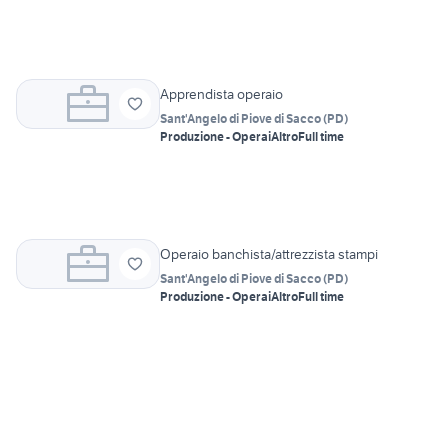
Apprendista operaio
Sant'Angelo di Piove di Sacco
(
PD
)
Produzione - Operai
Altro
Full time
Operaio banchista/attrezzista stampi
Sant'Angelo di Piove di Sacco
(
PD
)
Produzione - Operai
Altro
Full time