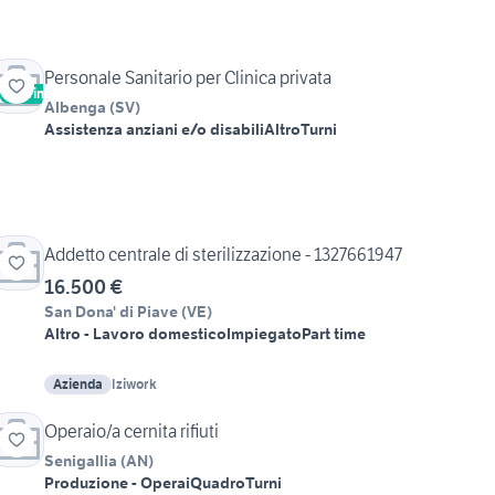
Personale Sanitario per Clinica privata
Vetrina
Albenga
(
SV
)
Assistenza anziani e/o disabili
Altro
Turni
Addetto centrale di sterilizzazione - 1327661947
16.500 €
San Dona' di Piave
(
VE
)
Altro - Lavoro domestico
Impiegato
Part time
Azienda
Iziwork
Operaio/a cernita rifiuti
Senigallia
(
AN
)
Produzione - Operai
Quadro
Turni