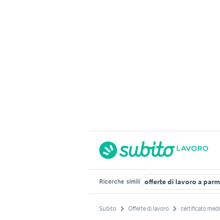
offerte di lavoro a par
Ricerche
simili
Subito
Offerte di lavoro
certificato med