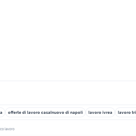
ma
offerte di lavoro casalnuovo di napoli
lavoro ivrea
lavoro tr
ico lavoro