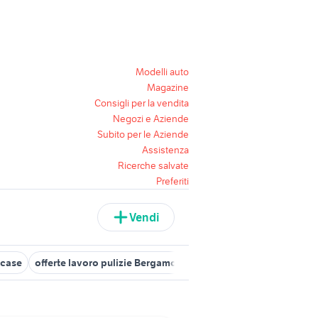
Modelli auto
Magazine
Consigli per la vendita
Negozi e Aziende
Subito per le Aziende
Assistenza
Ricerche salvate
Preferiti
Vendi
icase
offerte lavoro pulizie Bergamo provincia
offerte lavoro sa