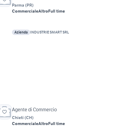
Parma
(
PR
)
Commerciale
Altro
Full time
Azienda
INDUSTRIE SMART SRL
Agente di Commercio
Chieti
(
CH
)
Commerciale
Altro
Full time