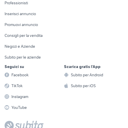
Informatica
Animali
Professionisti
Arredamento e
Console e
Accessori per
Casalinghi
Inserisci annuncio
Videogiochi
animali
Elettrodomestici
Promuovi annuncio
Audio/Video
Musica e Film
Giardino e Fai da te
Consigli per la vendita
Fotografia
Libri e Riviste
Abbigliamento e
Negozi e Aziende
Telefonia
Strumenti Musicali
Accessori
Subito per le aziende
Sports
Tutto per i bambini
Seguici su
Scarica gratis l'App
Biciclette
Facebook
Subito per Android
Collezionismo
TikTok
Subito per iOS
Instagram
YouTube