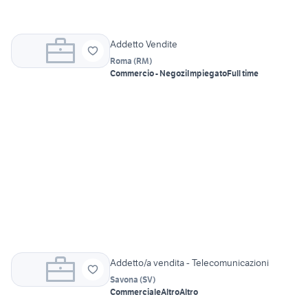
Addetto Vendite
Roma
(
RM
)
Commercio - Negozi
Impiegato
Full time
Addetto/a vendita - Telecomunicazioni
Savona
(
SV
)
Commerciale
Altro
Altro