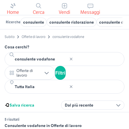
Home
Cerca
Vendi
Messaggi
consulente
consulente ristorazione
consulente di b
Ricerche
Subito
Offerte di lavoro
consulente vodafone
Cosa cerchi?
Offerte di
Filtri
lavoro
Salva ricerca
Dal più recente
5 risultati
Consulente vodafone in Offerte di lavoro