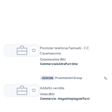
Promoter telefonia Fastweb - C.C.
Casamassima
Casamassima
(
BA
)
Commerciale
Altro
Part time
Azienda
Proemozioni Group
Addetto vendite
Imola
(
BO
)
Commercio - Negozi
Impiegato
Turni