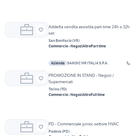
Addetta vendita assistita part-time 24h o 32h
set
San Bonifacio
(
VR
)
Commercio - Negozi
Altro
Part time
Azienda
SAMSIC HR ITALIA S.P.A.
PROMOZIONE IN STAND - Negozi /
Supermercati
Torino
(
TO
)
Commercio - Negozi
Altro
Full time
PD - Commerciale junior, settore HVAC
Padova
(
PD
)