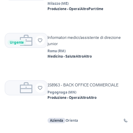
Milazzo
(
ME
)
Produzione - Operai
Altro
Part time
Informatori medici/assistente di direzione
Urgente
junior
Roma
(
RM
)
Medicina - Salute
Altro
Altro
158963 - BACK OFFICE COMMERCIALE
Pegognaga
(
MN
)
Produzione - Operai
Altro
Altro
Azienda
Orienta