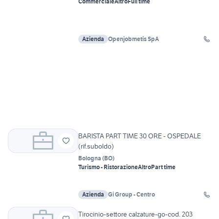
Commerciale
Altro
Full time
Azienda
Openjobmetis SpA
BARISTA PART TIME 30 ORE - OSPEDALE
(rif.suboldo)
Bologna
(
BO
)
Turismo - Ristorazione
Altro
Part time
Azienda
Gi Group - Centro
Tirocinio-settore calzature-go-cod. 203