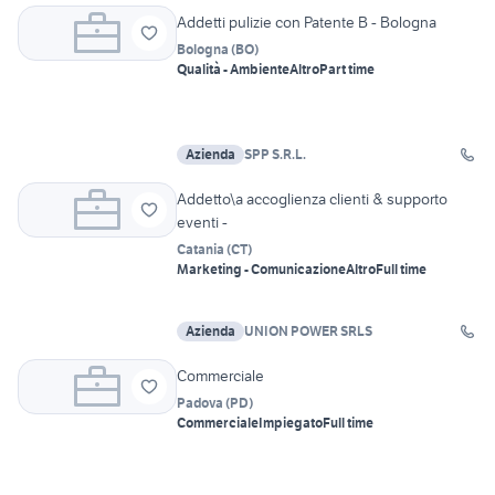
Addetti pulizie con Patente B - Bologna
Bologna
(
BO
)
Qualità - Ambiente
Altro
Part time
Azienda
SPP S.R.L.
Addetto\a accoglienza clienti & supporto
eventi -
Catania
(
CT
)
Marketing - Comunicazione
Altro
Full time
Azienda
UNION POWER SRLS
Commerciale
Padova
(
PD
)
Commerciale
Impiegato
Full time