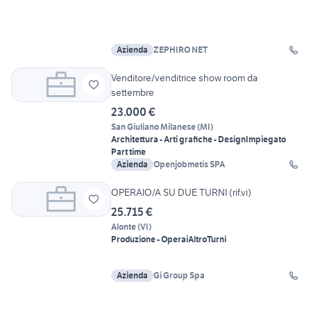
Azienda
ZEPHIRO NET
Venditore/venditrice show room da
settembre
23.000 €
San Giuliano Milanese
(
MI
)
Architettura - Arti grafiche - Design
Impiegato
Part time
Azienda
Openjobmetis SPA
OPERAIO/A SU DUE TURNI (rif.vi)
25.715 €
Alonte
(
VI
)
Produzione - Operai
Altro
Turni
Azienda
Gi Group Spa