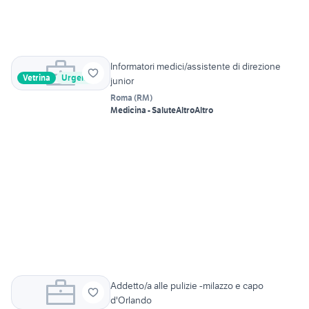
Informatori medici/assistente di direzione
Vetrina
Urgente
junior
Roma
(
RM
)
Medicina - Salute
Altro
Altro
Addetto/a alle pulizie -milazzo e capo
d'Orlando