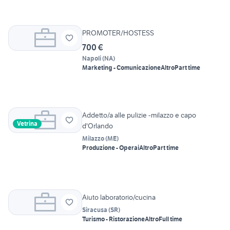
PROMOTER/HOSTESS
700 €
Napoli
(
NA
)
Marketing - Comunicazione
Altro
Part time
Addetto/a alle pulizie -milazzo e capo
Vetrina
d'Orlando
Milazzo
(
ME
)
Produzione - Operai
Altro
Part time
Aiuto laboratorio/cucina
Siracusa
(
SR
)
Turismo - Ristorazione
Altro
Full time