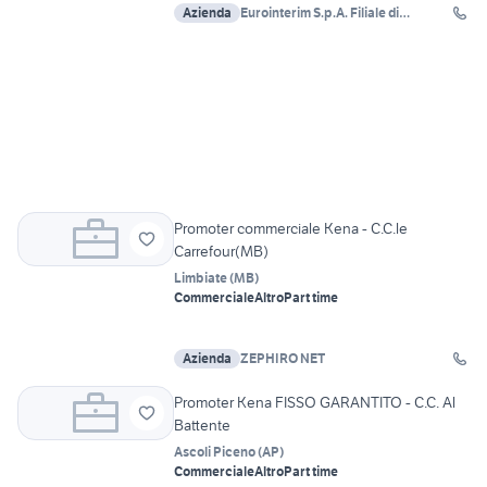
Azienda
Eurointerim S.p.A. Filiale di
Cadoneghe
Promoter commerciale Kena - C.C.le
Carrefour(MB)
Limbiate
(
MB
)
Commerciale
Altro
Part time
Azienda
ZEPHIRO NET
Promoter Kena FISSO GARANTITO - C.C. Al
Battente
Ascoli Piceno
(
AP
)
Commerciale
Altro
Part time