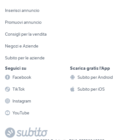
Arredamento e
Console e
Accessori per
Casalinghi
Inserisci annuncio
Videogiochi
animali
Elettrodomestici
Promuovi annuncio
Audio/Video
Musica e Film
Giardino e Fai da te
Consigli per la vendita
Fotografia
Libri e Riviste
Abbigliamento e
Negozi e Aziende
Telefonia
Strumenti Musicali
Accessori
Subito per le aziende
Sports
Tutto per i bambini
Seguici su
Scarica gratis l'App
Biciclette
Facebook
Subito per Android
Collezionismo
TikTok
Subito per iOS
Instagram
YouTube