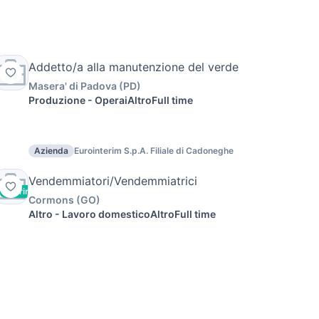
Addetto/a alla manutenzione del verde
Masera' di Padova
(
PD
)
Produzione - Operai
Altro
Full time
Azienda
Eurointerim S.p.A. Filiale di Cadoneghe
Vendemmiatori/Vendemmiatrici
Vetrina
Cormons
(
GO
)
Altro - Lavoro domestico
Altro
Full time