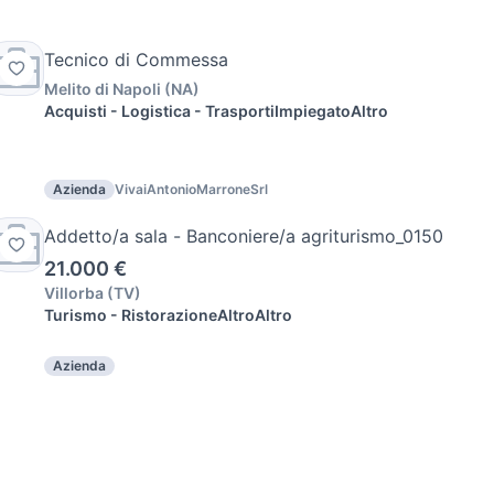
Tecnico di Commessa
Melito di Napoli
(
NA
)
Acquisti - Logistica - Trasporti
Impiegato
Altro
Azienda
VivaiAntonioMarroneSrl
Addetto/a sala - Banconiere/a agriturismo_0150
21.000 €
Villorba
(
TV
)
Turismo - Ristorazione
Altro
Altro
Azienda