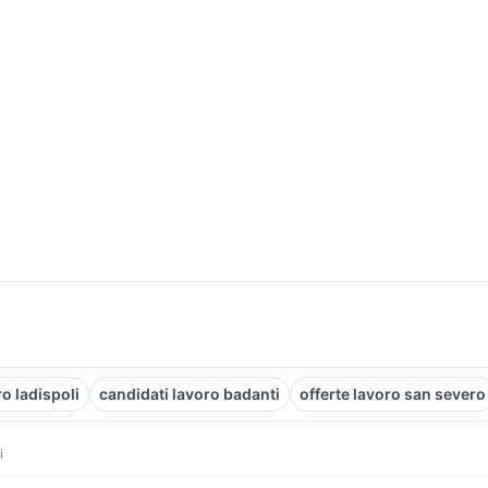
ro ladispoli
candidati lavoro badanti
offerte lavoro san severo
i