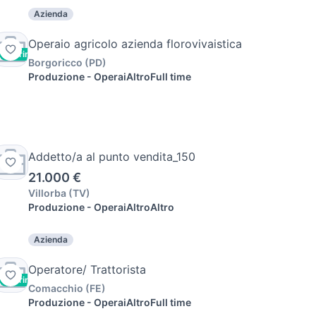
Azienda
Operaio agricolo azienda florovivaistica
Vetrina
Urgente
Borgoricco
(
PD
)
Produzione - Operai
Altro
Full time
Addetto/a al punto vendita_150
21.000 €
Villorba
(
TV
)
Produzione - Operai
Altro
Altro
Azienda
Operatore/ Trattorista
Vetrina
Comacchio
(
FE
)
Produzione - Operai
Altro
Full time