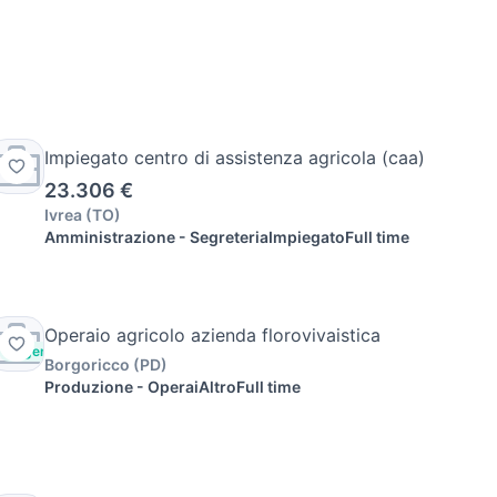
Impiegato centro di assistenza agricola (caa)
23.306 €
Ivrea
(
TO
)
Amministrazione - Segreteria
Impiegato
Full time
Operaio agricolo azienda florovivaistica
Urgente
Borgoricco
(
PD
)
Produzione - Operai
Altro
Full time