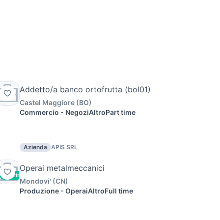
Addetto/a banco ortofrutta (bol01)
Castel Maggiore
(
BO
)
Commercio - Negozi
Altro
Part time
Azienda
APIS SRL
Operai metalmeccanici
Vetrina
Mondovi'
(
CN
)
Produzione - Operai
Altro
Full time