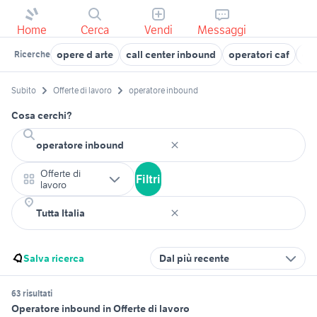
Home
Cerca
Vendi
Messaggi
opere d arte
call center inbound
operatori caf
ope
Ricerche
Subito
Offerte di lavoro
operatore inbound
Cosa cerchi?
Offerte di
Filtri
lavoro
Salva ricerca
Dal più recente
63 risultati
Operatore inbound in Offerte di lavoro