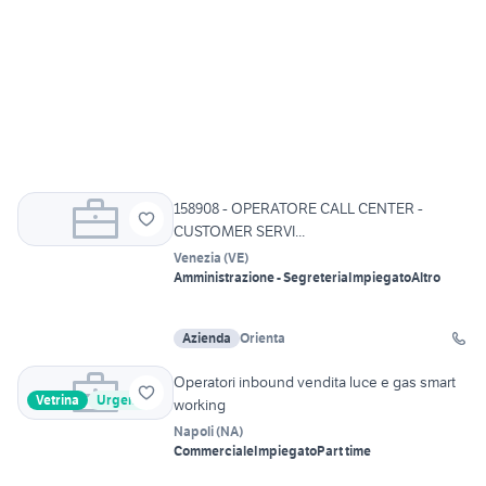
158908 - OPERATORE CALL CENTER -
CUSTOMER SERVI...
Venezia
(
VE
)
Amministrazione - Segreteria
Impiegato
Altro
Azienda
Orienta
Operatori inbound vendita luce e gas smart
Vetrina
Urgente
working
Napoli
(
NA
)
Commerciale
Impiegato
Part time