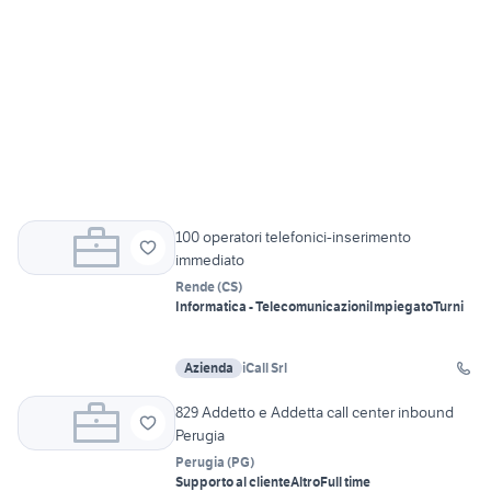
100 operatori telefonici-inserimento
immediato
Rende
(
CS
)
Informatica - Telecomunicazioni
Impiegato
Turni
Azienda
iCall Srl
829 Addetto e Addetta call center inbound
Perugia
Perugia
(
PG
)
Supporto al cliente
Altro
Full time