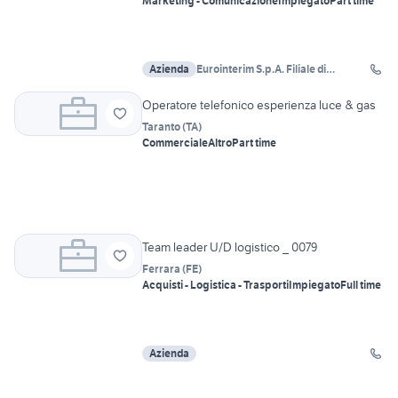
Marketing - Comunicazione
Impiegato
Part time
Azienda
Eurointerim S.p.A. Filiale di
Cadoneghe
Operatore telefonico esperienza luce & gas
Taranto
(
TA
)
Commerciale
Altro
Part time
Team leader U/D logistico _ 0079
Ferrara
(
FE
)
Acquisti - Logistica - Trasporti
Impiegato
Full time
Azienda