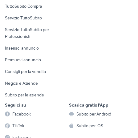
Uffici e Locali
TuttoSubito Compra
commerciali
Servizio TuttoSubito
elettronica
per la casa e la
sports e hobby
Servizio TuttoSubito per
persona
Informatica
Animali
Professionisti
Arredamento e
Console e
Accessori per
Casalinghi
Inserisci annuncio
Videogiochi
animali
Elettrodomestici
Promuovi annuncio
Audio/Video
Musica e Film
Giardino e Fai da te
Consigli per la vendita
Fotografia
Libri e Riviste
Abbigliamento e
Negozi e Aziende
Telefonia
Strumenti Musicali
Accessori
Subito per le aziende
Sports
Tutto per i bambini
Seguici su
Scarica gratis l'App
Biciclette
Facebook
Subito per Android
Collezionismo
TikTok
Subito per iOS
Instagram