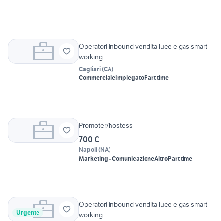
Operatori inbound vendita luce e gas smart
working
Cagliari
(
CA
)
Commerciale
Impiegato
Part time
Promoter/hostess
700 €
Napoli
(
NA
)
Marketing - Comunicazione
Altro
Part time
Operatori inbound vendita luce e gas smart
Urgente
working