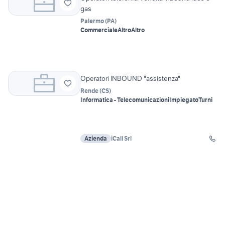
gas
Palermo
(
PA
)
Commerciale
Altro
Altro
Operatori INBOUND "assistenza"
Rende
(
CS
)
Informatica - Telecomunicazioni
Impiegato
Turni
Azienda
iCall Srl