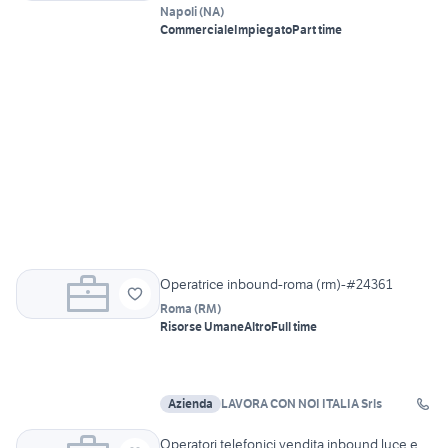
Napoli
(
NA
)
Commerciale
Impiegato
Part time
Operatrice inbound-roma (rm)-#24361
Roma
(
RM
)
Risorse Umane
Altro
Full time
Azienda
LAVORA CON NOI ITALIA Srls
Operatori telefonici vendita inbound luce e