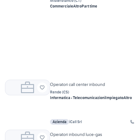
Misterbianco
(
CT
)
Commerciale
Altro
Part time
Operatori call center inbound
Rende
(
CS
)
Informatica - Telecomunicazioni
Impiegato
Altro
Azienda
iCall Srl
Operatori inbound luce-gas