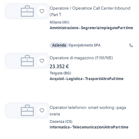
Operatore / Operatrice Call Center Inbound
(Part T
Milano
(
MI
)
Amministrazione - Segreteria
Impiegato
Part time
Azienda
Openjobmetis SPA
Operatore di magazzino (F/M/NB)
23.352 €
Telgate
(
BG
)
Acquisti - Logistica - Trasporti
Altro
Full time
Operatori telefonici- smart working -paga
oraria
Cosenza
(
CS
)
Informatica - Telecomunicazioni
Altro
Part time