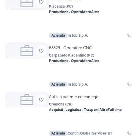
Piacenza
(
PC
)
Produzione - Operai
Altro
Altro
Azienda
In Job S.p.A.
68529 - Operatore CNC
Carpaneto Piacentino
(
PC
)
Produzione - Operai
Altro
Altro
Azienda
In Job S.p.A.
Autista patente ce con cqc
Cremona
(
CR
)
Acquisti - Logistica - Trasporti
Altro
Full time
Azienda
Contini Global Services srl