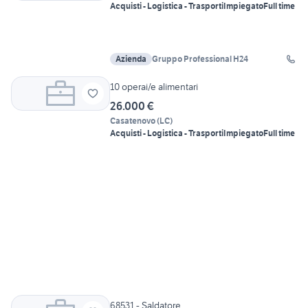
Acquisti - Logistica - Trasporti
Impiegato
Full time
Azienda
Gruppo Professional H24
10 operai/e alimentari
26.000 €
Casatenovo
(
LC
)
Acquisti - Logistica - Trasporti
Impiegato
Full time
68531 - Saldatore