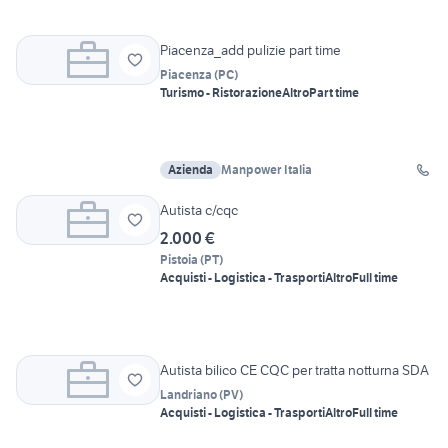
Piacenza_add pulizie part time
Piacenza
(
PC
)
Turismo - Ristorazione
Altro
Part time
Azienda
Manpower Italia
Autista c/cqc
2.000 €
Pistoia
(
PT
)
Acquisti - Logistica - Trasporti
Altro
Full time
Autista bilico CE CQC per tratta notturna SDA
Landriano
(
PV
)
Acquisti - Logistica - Trasporti
Altro
Full time