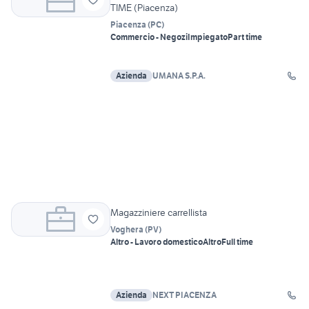
TIME (Piacenza)
Piacenza
(
PC
)
Commercio - Negozi
Impiegato
Part time
Azienda
UMANA S.P.A.
Magazziniere carrellista
Voghera
(
PV
)
Altro - Lavoro domestico
Altro
Full time
Azienda
NEXT PIACENZA