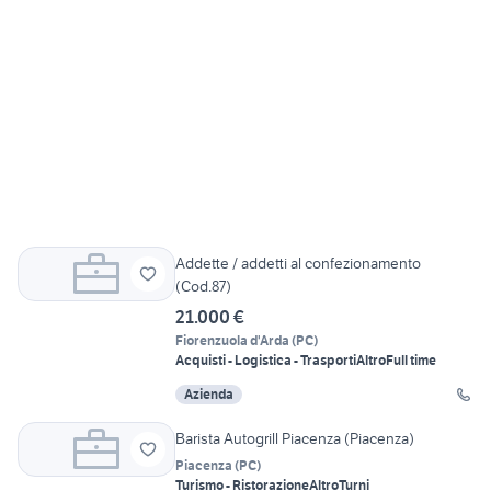
Addette / addetti al confezionamento
(Cod.87)
21.000 €
Fiorenzuola d'Arda
(
PC
)
Acquisti - Logistica - Trasporti
Altro
Full time
Azienda
Barista Autogrill Piacenza (Piacenza)
Piacenza
(
PC
)
Turismo - Ristorazione
Altro
Turni