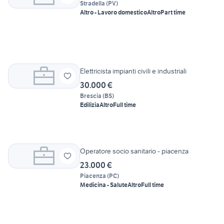
Stradella
(
PV
)
Altro - Lavoro domestico
Altro
Part time
Elettricista impianti civili e industriali
30.000 €
Brescia
(
BS
)
Edilizia
Altro
Full time
Operatore socio sanitario - piacenza
23.000 €
Piacenza
(
PC
)
Medicina - Salute
Altro
Full time