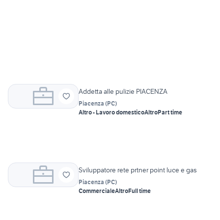
Addetta alle pulizie PIACENZA
Piacenza
(
PC
)
Altro - Lavoro domestico
Altro
Part time
Sviluppatore rete prtner point luce e gas
Piacenza
(
PC
)
Commerciale
Altro
Full time