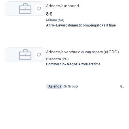
Addetto/a inbound
8 €
Milano
(
MI
)
Altro - Lavoro domestico
Impiegato
Part time
Addetto/a vendita o ai vari reparti (rif.GDO)
Piacenza
(
PC
)
Commercio - Negozi
Altro
Part time
Azienda
Gi Group