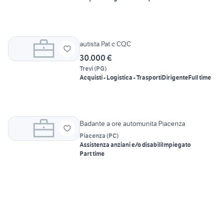
autista Pat c CQC
30.000 €
Trevi
(
PG
)
Acquisti - Logistica - Trasporti
Dirigente
Full time
Badante a ore automunita Piacenza
Piacenza
(
PC
)
Assistenza anziani e/o disabili
Impiegato
Part time