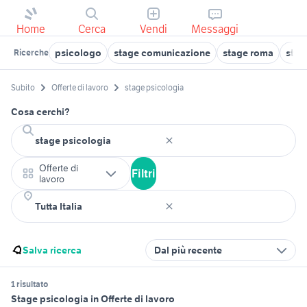
Home
Cerca
Vendi
Messaggi
psicologo
stage comunicazione
stage roma
stag
Ricerche
Subito
Offerte di lavoro
stage psicologia
Cosa cerchi?
Offerte di
Filtri
lavoro
Salva ricerca
Dal più recente
1 risultato
Stage psicologia in Offerte di lavoro