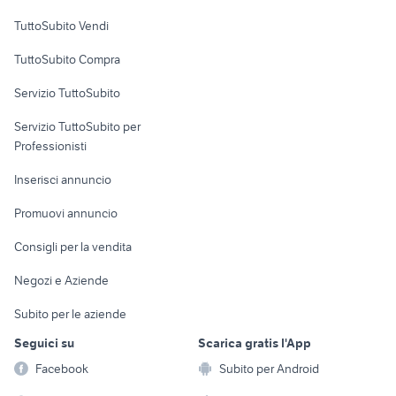
Case vacanza
TuttoSubito Vendi
Uffici e Locali
TuttoSubito Compra
commerciali
Servizio TuttoSubito
elettronica
per la casa e la
sports e hobby
Servizio TuttoSubito per
persona
Informatica
Animali
Professionisti
Arredamento e
Console e
Accessori per
Casalinghi
Inserisci annuncio
Videogiochi
animali
Elettrodomestici
Promuovi annuncio
Audio/Video
Musica e Film
Giardino e Fai da te
Consigli per la vendita
Fotografia
Libri e Riviste
Abbigliamento e
Negozi e Aziende
Telefonia
Strumenti Musicali
Accessori
Subito per le aziende
Sports
Tutto per i bambini
Seguici su
Scarica gratis l'App
Biciclette
Facebook
Subito per Android
Collezionismo