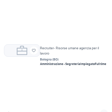
Recruiter- Risorse umane agenzia per il
lavoro
Bologna
(
BO
)
Amministrazione - Segreteria
Impiegato
Full time