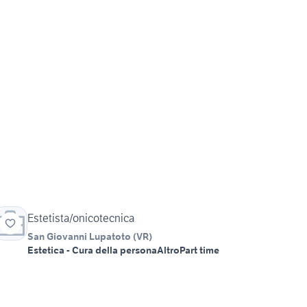
Estetista/onicotecnica
San Giovanni Lupatoto
(
VR
)
Estetica - Cura della persona
Altro
Part time