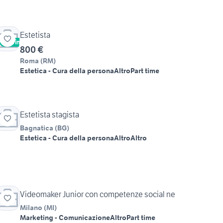
Estetista
Vetrina
800 €
Roma
(
RM
)
Estetica - Cura della persona
Altro
Part time
Estetista stagista
Bagnatica
(
BG
)
Estetica - Cura della persona
Altro
Altro
Videomaker Junior con competenze social ne
Milano
(
MI
)
Marketing - Comunicazione
Altro
Part time