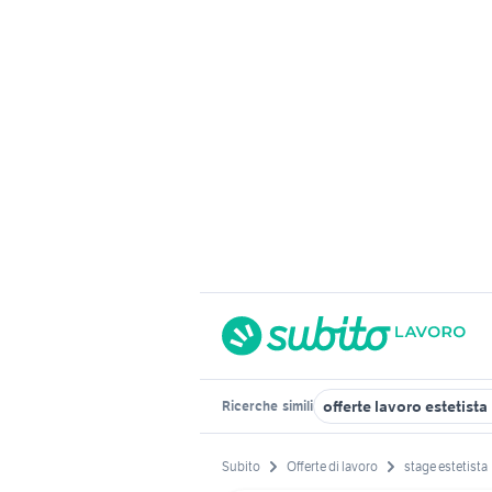
offerte lavoro estetist
Ricerche
simili
Subito
Offerte di lavoro
stage estetista