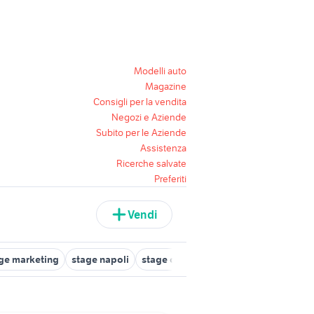
Modelli auto
Magazine
Consigli per la vendita
Negozi e Aziende
Subito per le Aziende
Assistenza
Ricerche salvate
Preferiti
Vendi
ge marketing
stage napoli
stage chimica
stage psicologia
e