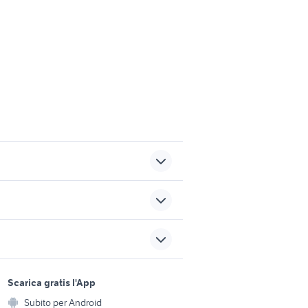
 rieti e
candidati lavoro Parabiago
nte
offerte lavoro parrucchiere
sports e hobby
Napoli provincia
a
Scarica gratis l'App
Animali
parma
secondo lavoro part time
Subito per Android