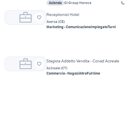
Azienda
Gi Group Horeca
Receptionist Hotel
Aversa
(
CE
)
Marketing - Comunicazione
Impiegato
Turni
Stagista Addetto Vendita - Conad Acireale
Acireale
(
CT
)
Commercio - Negozi
Altro
Full time