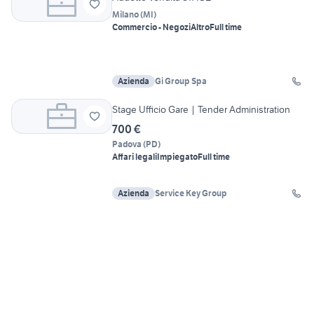
Milano
(
MI
)
Commercio - Negozi
Altro
Full time
Azienda
Gi Group Spa
Stage Ufficio Gare | Tender Administration
700 €
Padova
(
PD
)
Affari legali
Impiegato
Full time
Azienda
Service Key Group