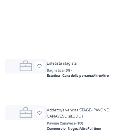
Estetista stagista
Bagnatica
(
BG
)
Estetica - Cura della persona
Altro
Altro
Addetto/a vendita STAGE- PAVONE
CANAVESE (rif.GDO)
Pavone Canavese
(
TO
)
Commercio - Negozi
Altro
Full time