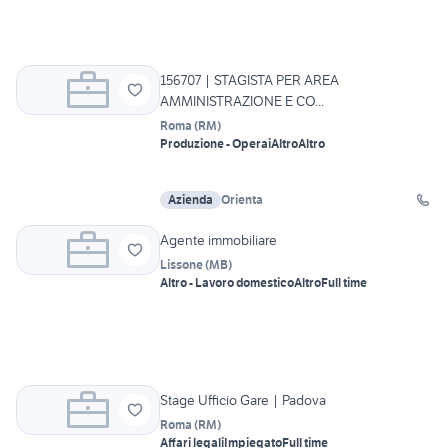
156707 | STAGISTA PER AREA
AMMINISTRAZIONE E CO...
Roma
(
RM
)
Produzione - Operai
Altro
Altro
Azienda
Orienta
Agente immobiliare
Lissone
(
MB
)
Altro - Lavoro domestico
Altro
Full time
Stage Ufficio Gare | Padova
Roma
(
RM
)
Affari legali
Impiegato
Full time