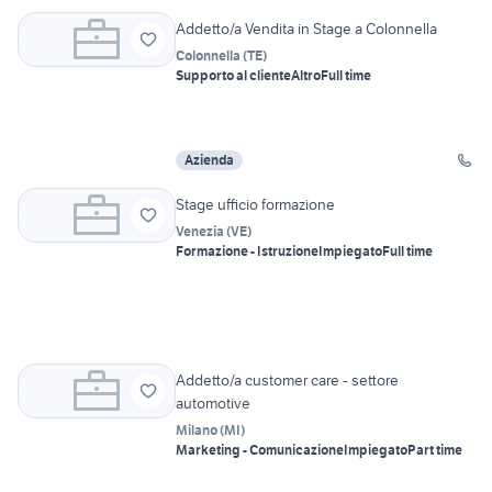
Addetto/a Vendita in Stage a Colonnella
Colonnella
(
TE
)
Supporto al cliente
Altro
Full time
Azienda
Stage ufficio formazione
Venezia
(
VE
)
Formazione - Istruzione
Impiegato
Full time
Addetto/a customer care - settore
automotive
Milano
(
MI
)
Marketing - Comunicazione
Impiegato
Part time