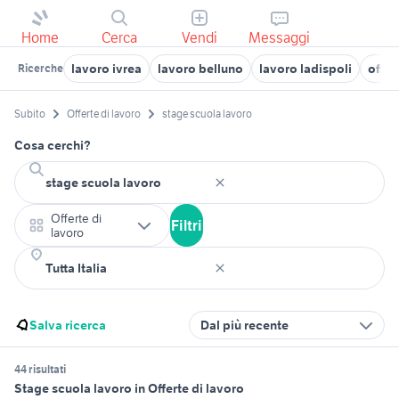
Home
Cerca
Vendi
Messaggi
lavoro ivrea
lavoro belluno
lavoro ladispoli
offer
Ricerche
Subito
Offerte di lavoro
stage scuola lavoro
Cosa cerchi?
Offerte di
Filtri
lavoro
Salva ricerca
Dal più recente
44 risultati
Stage scuola lavoro in Offerte di lavoro