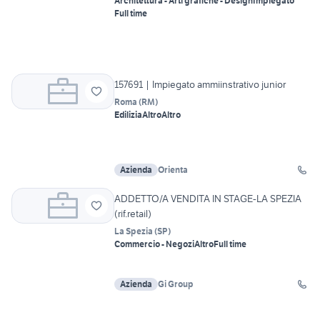
Architettura - Arti grafiche - Design
Impiegato
Full time
157691 | Impiegato ammiinstrativo junior
Roma
(
RM
)
Edilizia
Altro
Altro
Azienda
Orienta
ADDETTO/A VENDITA IN STAGE-LA SPEZIA
(rif.retail)
La Spezia
(
SP
)
Commercio - Negozi
Altro
Full time
Azienda
Gi Group