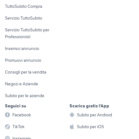
Uffici e Locali
TuttoSubito Compra
commerciali
Servizio TuttoSubito
elettronica
per la casa e la
sports e hobby
Servizio TuttoSubito per
persona
Informatica
Animali
Professionisti
Arredamento e
Console e
Accessori per
Casalinghi
Inserisci annuncio
Videogiochi
animali
Elettrodomestici
Promuovi annuncio
Audio/Video
Musica e Film
Giardino e Fai da te
Consigli per la vendita
Fotografia
Libri e Riviste
Abbigliamento e
Negozi e Aziende
Telefonia
Strumenti Musicali
Accessori
Subito per le aziende
Sports
Tutto per i bambini
Seguici su
Scarica gratis l'App
Biciclette
Facebook
Subito per Android
Collezionismo
TikTok
Subito per iOS
Instagram