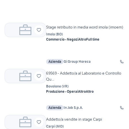
Stage retribuito in media word imola (imoem)
Imola
(
BO
)
Commercio - Negozi
Altro
Full time
Azienda
Gi Group Horeca
69569 - Addetto/a al Laboratorio e Controllo
Qu...
Bovolone
(
VR
)
Produzione - Operai
Altro
Altro
Azienda
In Job S.p.A.
Addetto/a vendite in stage Carpi
Carpi
(
MO
)