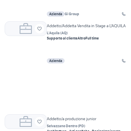
Azienda
Gi Group
Addetto/Addetta Vendita in Stage a L'AQUILA
L'Aquila
(
AQ
)
Supporto al cliente
Altro
Full time
Azienda
Addetto/a produzione junior
Selvazzano Dentro
(
PD
)