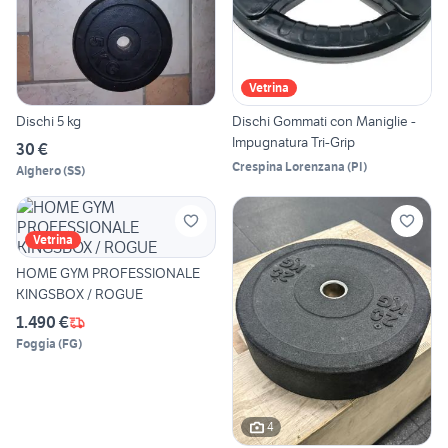
Vetrina
Dischi 5 kg
Dischi Gommati con Maniglie -
Impugnatura Tri-Grip
30 €
Crespina Lorenzana
(
PI
)
Alghero
(
SS
)
Vetrina
HOME GYM PROFESSIONALE
KINGSBOX / ROGUE
1.490 €
Foggia
(
FG
)
4