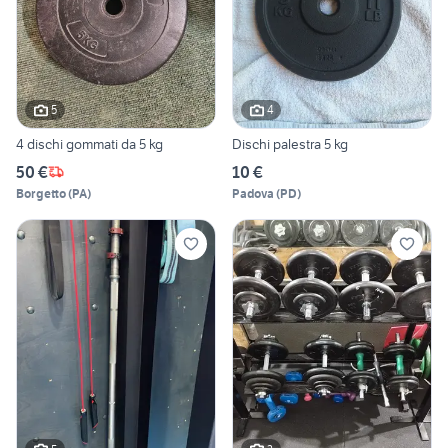
5
4
4 dischi gommati da 5 kg
Dischi palestra 5 kg
50 €
10 €
Borgetto
(
PA
)
Padova
(
PD
)