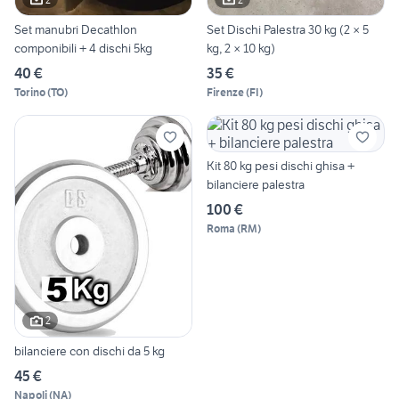
Set manubri Decathlon
Set Dischi Palestra 30 kg (2 × 5
componibili + 4 dischi 5kg
kg, 2 × 10 kg)
40 €
35 €
Torino
(
TO
)
Firenze
(
FI
)
Kit 80 kg pesi dischi ghisa +
bilanciere palestra
100 €
Roma
(
RM
)
2
bilanciere con dischi da 5 kg
45 €
Napoli
(
NA
)