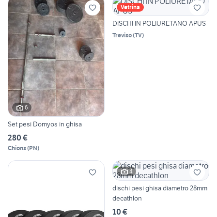
Vetrina
DISCHI IN POLIURETANO APUS
Treviso
(
TV
)
6
Set pesi Domyos in ghisa
280 €
Chions
(
PN
)
4
dischi pesi ghisa diametro 28mm
decathlon
10 €