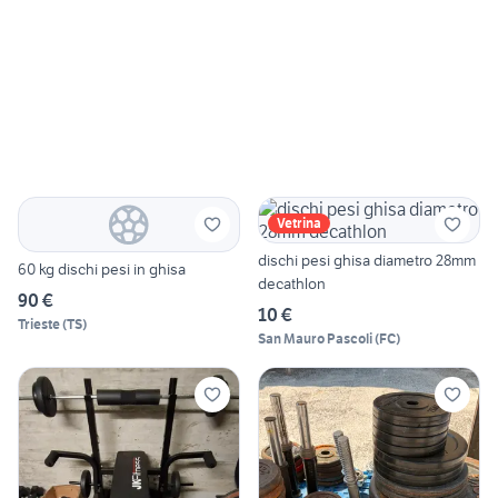
Vetrina
dischi pesi ghisa diametro 28mm
60 kg dischi pesi in ghisa
decathlon
90 €
10 €
Trieste
(
TS
)
San Mauro Pascoli
(
FC
)