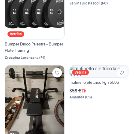
San Mauro Pascoli
(
FC
)
Vetrina
Bumper Disco Palestra - Bumper
Plate Training
Crespina Lorenzana
(
PI
)
Vetrina
mulinello elettrico kgn 500S
359 €
Amantea
(
CS
)