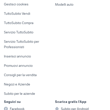
altro
Gestisci cookies
Modelli auto
Case vacanza
TuttoSubito Vendi
Uffici e Locali
TuttoSubito Compra
commerciali
Servizio TuttoSubito
elettronica
per la casa e la
sports e hobby
Servizio TuttoSubito per
persona
Informatica
Animali
Professionisti
Arredamento e
Console e
Accessori per
Casalinghi
Inserisci annuncio
Videogiochi
animali
Elettrodomestici
Promuovi annuncio
Audio/Video
Musica e Film
Giardino e Fai da te
Consigli per la vendita
Fotografia
Libri e Riviste
Abbigliamento e
Negozi e Aziende
Telefonia
Strumenti Musicali
Accessori
Subito per le aziende
Sports
Tutto per i bambini
Seguici su
Scarica gratis l'App
Biciclette
Facebook
Subito per Android