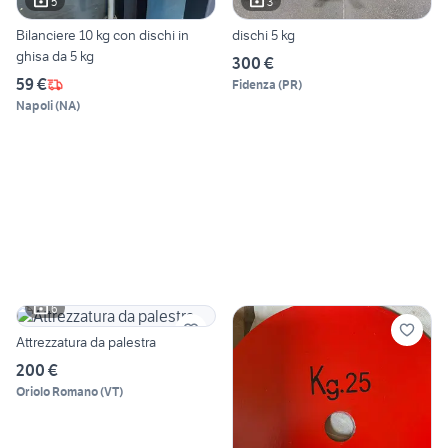
5
3
Bilanciere 10 kg con dischi in
dischi 5 kg
ghisa da 5 kg
300 €
59 €
Fidenza
(
PR
)
Napoli
(
NA
)
6
Attrezzatura da palestra
200 €
Oriolo Romano
(
VT
)