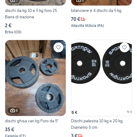
5
6
dischi da kg 10 e 5 kg foro 25 .
bilanciere e 4 dischi da 5 kg.
Barra di trazione
70 €
2 €
Altavilla Milicia
(
PA
)
Erba
(
CO
)
4
dischi ghisa vari kg Foro da 5"
Dischi palestra 10 kg e 20 kg.
Diametro 5 cm
35 €
3 €
Catania
(
CT
)