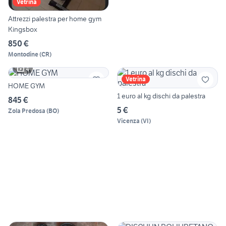
Vetrina
Attrezzi palestra per home gym
Kingsbox
850 €
Montodine
(
CR
)
4
Vetrina
HOME GYM
1 euro al kg dischi da palestra
845 €
5 €
Zola Predosa
(
BO
)
Vicenza
(
VI
)