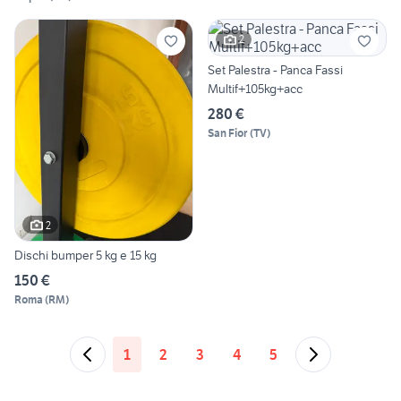
2
Set Palestra - Panca Fassi
Multif+105kg+acc
280 €
San Fior
(
TV
)
2
Dischi bumper 5 kg e 15 kg
150 €
Roma
(
RM
)
1
2
3
4
5