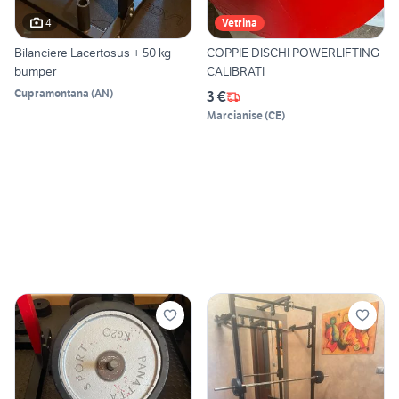
4
Vetrina
Bilanciere Lacertosus + 50 kg
COPPIE DISCHI POWERLIFTING
bumper
CALIBRATI
Cupramontana
(
AN
)
3 €
Marcianise
(
CE
)