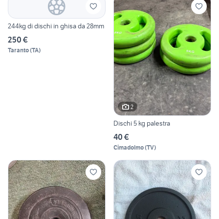
244kg di dischi in ghisa da 28mm
250 €
Taranto
(
TA
)
2
Dischi 5 kg palestra
40 €
Cimadolmo
(
TV
)