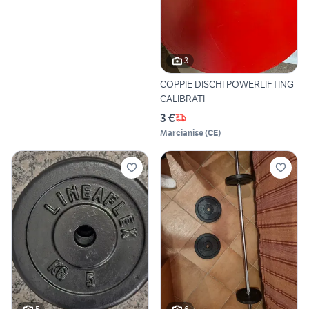
3
COPPIE DISCHI POWERLIFTING
CALIBRATI
3 €
Marcianise
(
CE
)