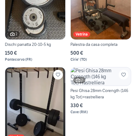
2
Vetrina
Dischi panatta 20-10-5 kg
Palestra da casa completa
150 €
500 €
Pontecorvo
(
FR
)
Cirie'
(
TO
)
2
Pesi Ghisa 28mm Corength (146
kg Tot)+rastrelliera
330 €
Cave
(
RM
)