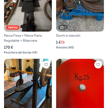
2
Vetrina
Panca Fissa + Panca Piana
Dischi e manubri
Regolabile + Bilanciere
1 €
170 €
Messina
(
ME
)
Peschiera del Garda
(
VR
)