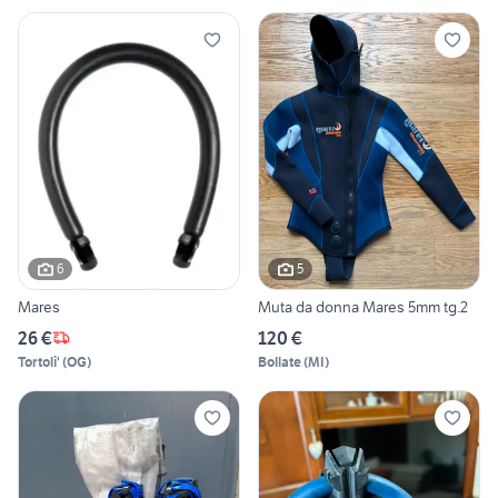
6
5
Mares
Muta da donna Mares 5mm tg.2
26 €
120 €
Tortoli'
(
OG
)
Bollate
(
MI
)