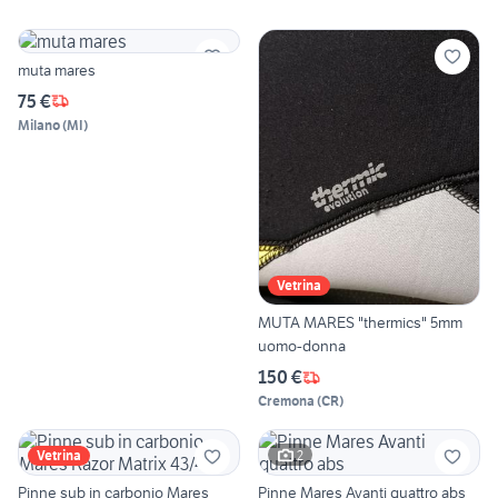
muta mares
75 €
Milano
(
MI
)
Vetrina
MUTA MARES "thermics" 5mm
uomo-donna
150 €
Cremona
(
CR
)
2
Vetrina
Pinne sub in carbonio Mares
Pinne Mares Avanti quattro abs