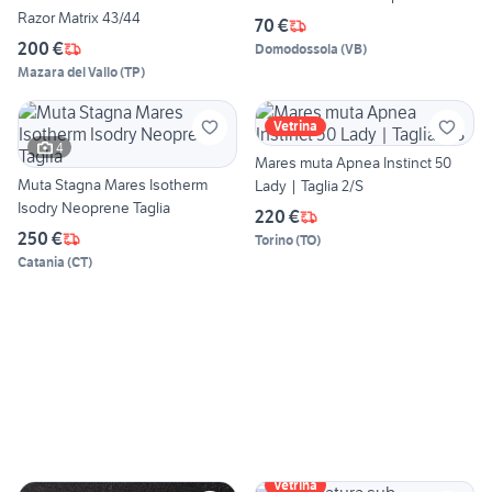
Razor Matrix 43/44
70 €
200 €
Domodossola
(
VB
)
Mazara del Vallo
(
TP
)
Vetrina
4
Mares muta Apnea Instinct 50
Muta Stagna Mares Isotherm
Lady | Taglia 2/S
Isodry Neoprene Taglia
220 €
250 €
Torino
(
TO
)
Catania
(
CT
)
Vetrina