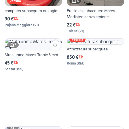
6
Vetrina
computer subacqueo orologio
Fucile da subacqueo Mares
Medisten senza arpione
90 €
22 €
Pojana Maggiore
(
VI
)
Thiene
(
VI
)
Vetrina
5
Attrezzatura subacquea
Muta uomo Mares Tropic 3 mm
850 €
45 €
Roma
(
RM
)
Sassari
(
SS
)
3