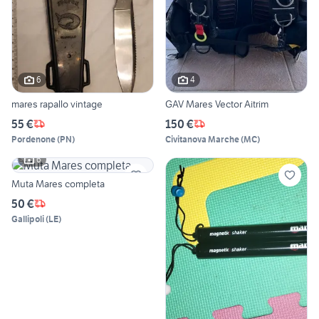
6
4
mares rapallo vintage
GAV Mares Vector Aitrim
55 €
150 €
Pordenone
(
PN
)
Civitanova Marche
(
MC
)
6
Muta Mares completa
50 €
Gallipoli
(
LE
)