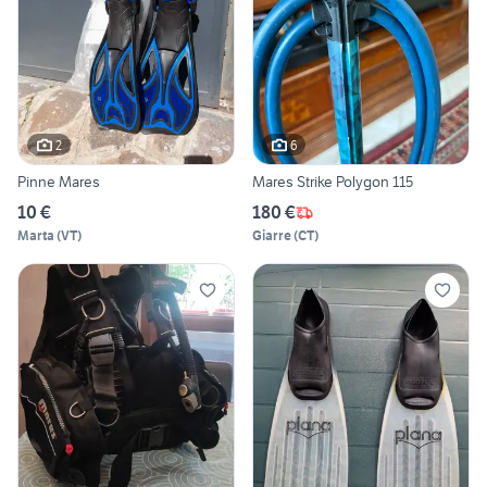
2
6
Pinne Mares
Mares Strike Polygon 115
10 €
180 €
Marta
(
VT
)
Giarre
(
CT
)