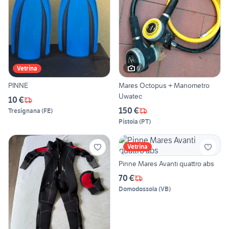
6
Vetrina
PINNE
Mares Octopus + Manometro
Uwatec
10 €
150 €
Tresignana
(
FE
)
Pistoia
(
PT
)
Vetrina
Pinne Mares Avanti quattro abs
70 €
Domodossola
(
VB
)