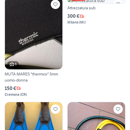
Attrezzatura sub
300 €
Milano
(
MI
)
6
MUTA MARES "thermics" 5mm
uomo-donna
150 €
Cremona
(
CR
)