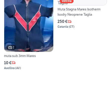
Vetrina
Muta Stagna Mares Isotherm
Isodry Neoprene Taglia
250 €
Catania
(
CT
)
2
muta sub 3mm Mares
10 €
Avellino
(
AV
)