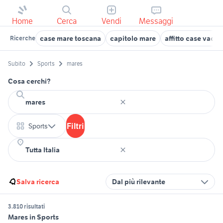
Home
Cerca
Vendi
Messaggi
case mare toscana
capitolo mare
affitto case vaca
Ricerche
Subito
Sports
mares
Cosa cerchi?
Filtri
Sports
Salva ricerca
Dal più rilevante
3.810 risultati
Mares in Sports