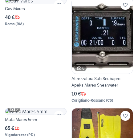
Gav Mares
40 €
Roma
(
RM
)
6
Attrezzatura Sub Scubapro
Apeks Mares Shearwater
10 €
Corigliano-Rossano
(
CS
)
6
Muta Mares 5mm
65 €
Vigodarzere
(
PD
)