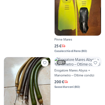
Pinne Mares
25 €
Casalecchio di Reno
(
BO
)
5
Erogatore Mares Abyss +
Manometro – Ottime condizi
200 €
Sasso Marconi
(
BO
)