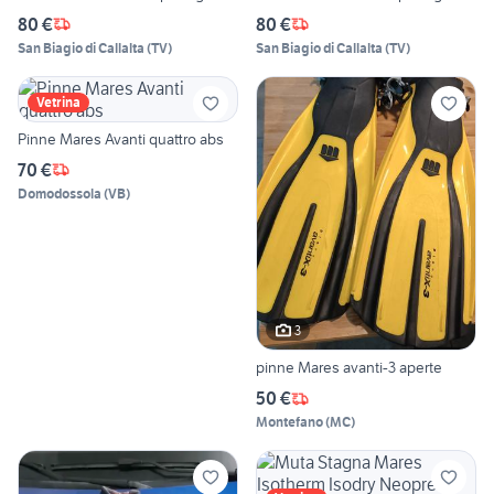
80 €
80 €
San Biagio di Callalta
(
TV
)
San Biagio di Callalta
(
TV
)
Vetrina
Pinne Mares Avanti quattro abs
70 €
Domodossola
(
VB
)
3
pinne Mares avanti-3 aperte
50 €
Montefano
(
MC
)