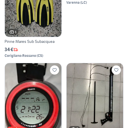
Varenna
(
LC
)
6
Pinne Mares Sub Subacquea
34 €
Corigliano-Rossano
(
CS
)