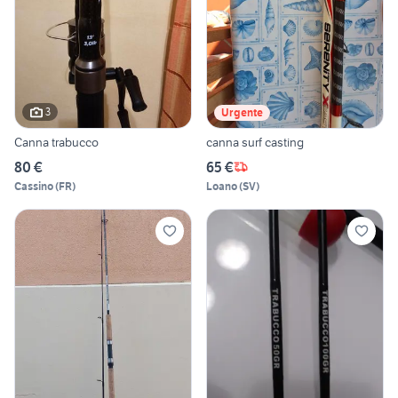
3
Urgente
Canna trabucco
canna surf casting
80 €
65 €
Cassino
(
FR
)
Loano
(
SV
)