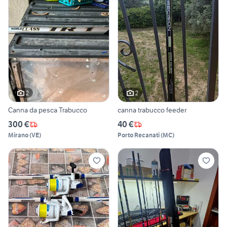
2
2
Canna da pesca Trabucco
canna trabucco feeder
300 €
40 €
Mirano
(
VE
)
Porto Recanati
(
MC
)