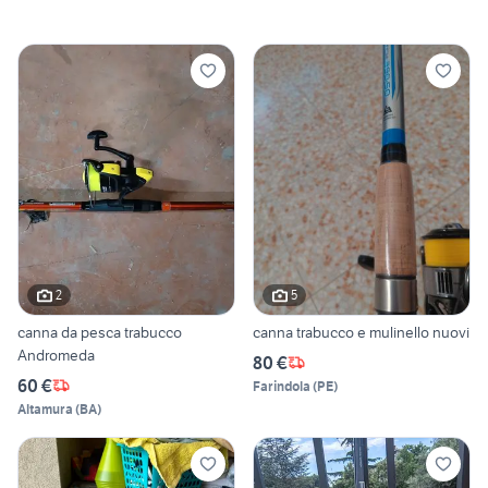
2
5
canna da pesca trabucco
canna trabucco e mulinello nuovi
Andromeda
80 €
60 €
Farindola
(
PE
)
Altamura
(
BA
)