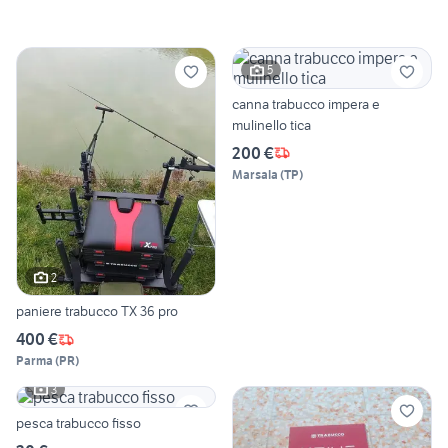
5
canna trabucco impera e
mulinello tica
200 €
Marsala
(
TP
)
2
paniere trabucco TX 36 pro
400 €
Parma
(
PR
)
3
pesca trabucco fisso