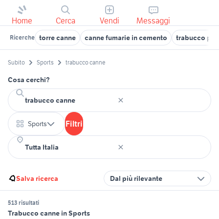
Home
Cerca
Vendi
Messaggi
torre canne
canne fumarie in cemento
trabucco pe
Ricerche
Subito
Sports
trabucco canne
Cosa cerchi?
Filtri
Sports
Salva ricerca
Dal più rilevante
513 risultati
Trabucco canne in Sports