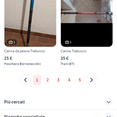
3
3
Canna da pesca Trabucco
Canne Trabucco
25 €
35 €
Peschiera Borromeo
(
MI
)
Trani
(
BT
)
1
2
3
4
5
Più cercati
Correlati
Richerche simili
Suggerimenti
Ricerche consigliate