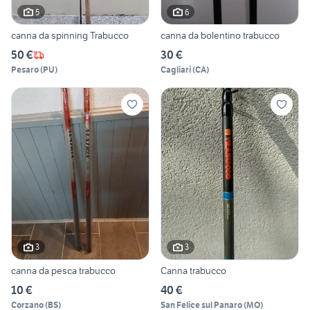
5
6
canna da spinning Trabucco
canna da bolentino trabucco
50 €
30 €
Pesaro
(
PU
)
Cagliari
(
CA
)
3
3
canna da pesca trabucco
Canna trabucco
10 €
40 €
Corzano
(
BS
)
San Felice sul Panaro
(
MO
)