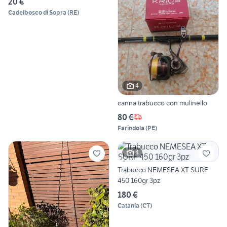
20 €
Cadelbosco di Sopra
(
RE
)
4
canna trabucco con mulinello
80 €
Farindola
(
PE
)
4
Trabucco NEMESEA XT SURF
450 160gr 3pz
180 €
Catania
(
CT
)