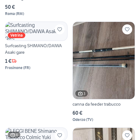
50 €
Roma
(
RM
)
Vetrina
Surfcasting SHIMANO/DAIWA
Asaki gare
1 €
Frosinone
(
FR
)
3
canna da feeder trabucco
60 €
Oderzo
(
TV
)
6