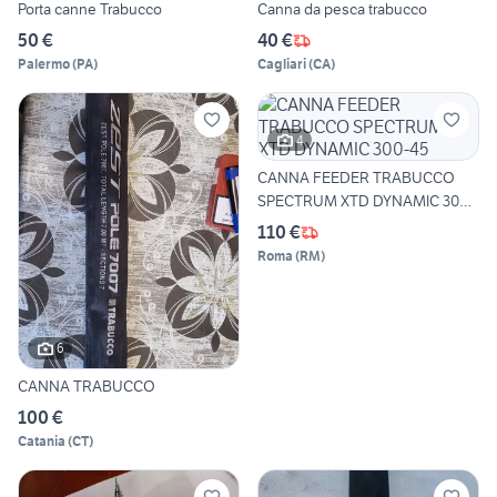
Porta canne Trabucco
Canna da pesca trabucco
50 €
40 €
Palermo
(
PA
)
Cagliari
(
CA
)
4
CANNA FEEDER TRABUCCO
SPECTRUM XTD DYNAMIC 300-
45
110 €
Roma
(
RM
)
6
CANNA TRABUCCO
100 €
Catania
(
CT
)