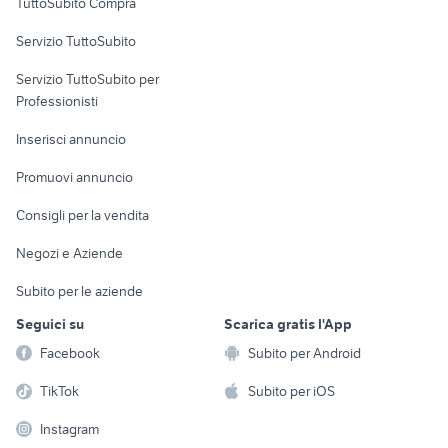
TuttoSubito Compra
commerciali
Servizio TuttoSubito
elettronica
per la casa e la
sports e hobby
Servizio TuttoSubito per
persona
Informatica
Animali
Professionisti
Arredamento e
Console e
Accessori per
Casalinghi
Inserisci annuncio
Videogiochi
animali
Elettrodomestici
Promuovi annuncio
Audio/Video
Musica e Film
Giardino e Fai da te
Consigli per la vendita
Fotografia
Libri e Riviste
Abbigliamento e
Negozi e Aziende
Telefonia
Strumenti Musicali
Accessori
Subito per le aziende
Sports
Tutto per i bambini
Seguici su
Scarica gratis l'App
Biciclette
Facebook
Subito per Android
Collezionismo
TikTok
Subito per iOS
Instagram