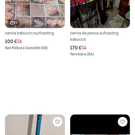
6
canna trabucco surfcasting
canna da pesca sufcasting
trabucco
100 €
170 €
San Felice a Cancello
(
CE
)
Torchiara
(
SA
)