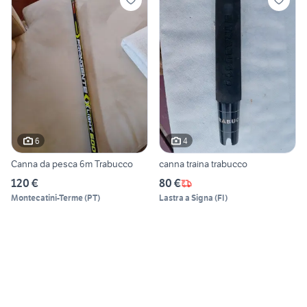
6
4
Canna da pesca 6m Trabucco
canna traina trabucco
120 €
80 €
Montecatini-Terme
(
PT
)
Lastra a Signa
(
FI
)