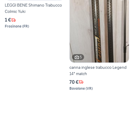
LEGGI BENE Shimano Trabucco
Colmic Yuki
1 €
Frosinone
(
FR
)
5
canna inglese trabucco Legend
14" match
70 €
Bovolone
(
VR
)