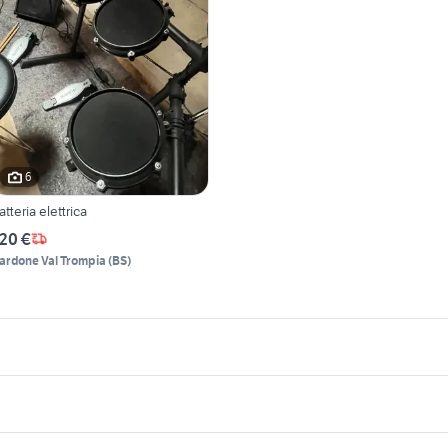
6
atteria elettrica
20 €
ardone Val Trompia
(
BS
)
icherche simili
Suggerimenti
atteria elettronica strumenti
flicorno baritono
usicali Vicenza provincia
 musicali Tempio
fender stratocaster usata