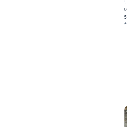
B
5
A