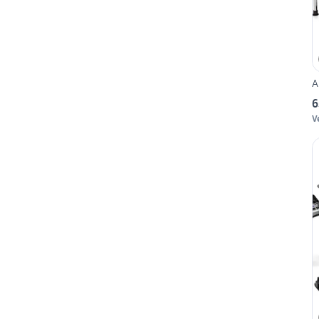
A
6
V