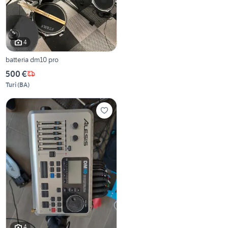
4
batteria dm10 pro
500 €
Turi
(
BA
)
4