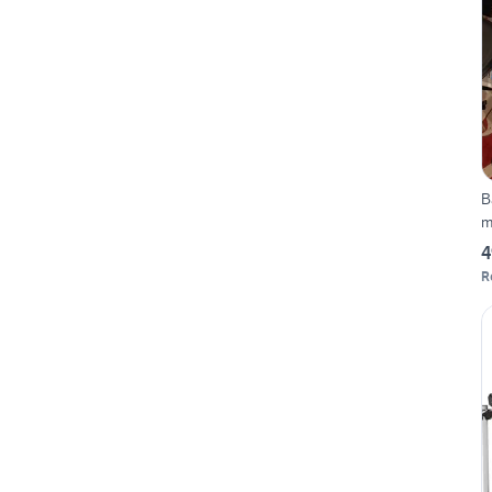
B
m
4
R