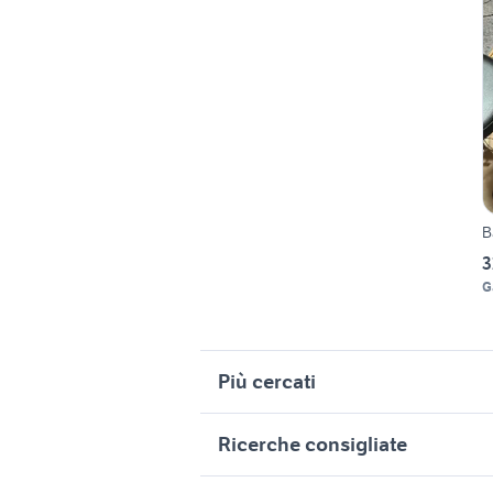
B
3
G
Più cercati
Correlati
R
Ricerche consigliate
cell batterie giardino
b
m
strumenti
batteria elettronica