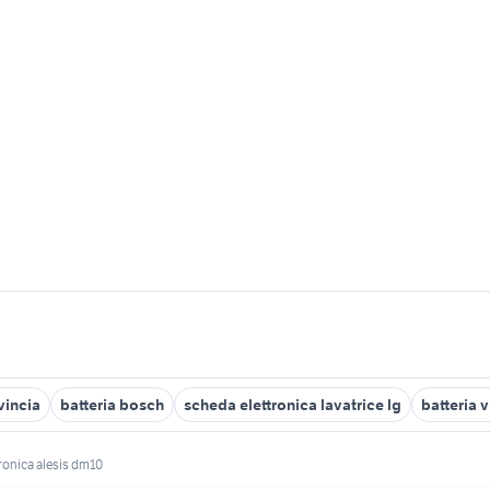
vincia
batteria bosch
scheda elettronica lavatrice lg
batteria 
tronica alesis dm10