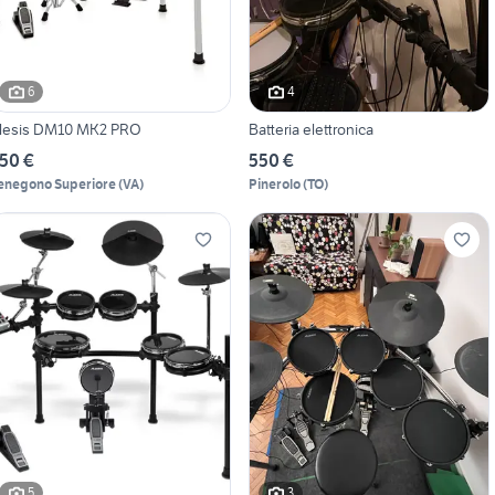
6
4
lesis DM10 MK2 PRO
Batteria elettronica
50 €
550 €
enegono Superiore
(
VA
)
Pinerolo
(
TO
)
5
3