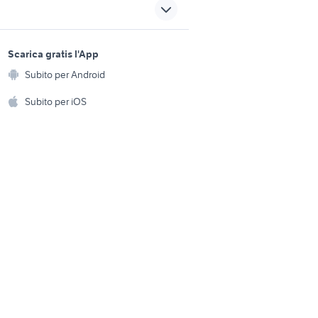
sax ripamonti
mandolino bluegrass
sports e hobby
strumenti musicali
a
Scarica gratis l'App
Animali
palmanova
Subito per Android
ento e
gna
gallina araucana animali
Accessori per animali
hi
Subito per iOS
Musica e Film
omestici
Libri e Riviste
e Fai da te
Strumenti Musicali
amento e
ri
Sports
 i bambini
Biciclette
Collezionismo