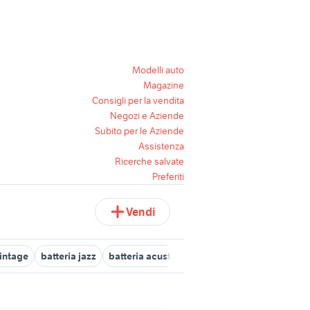
Modelli auto
Magazine
Consigli per la vendita
Negozi e Aziende
Subito per le Aziende
Assistenza
Ricerche salvate
Preferiti
Vendi
vintage
batteria jazz
batteria acustica professionale
batteria bi