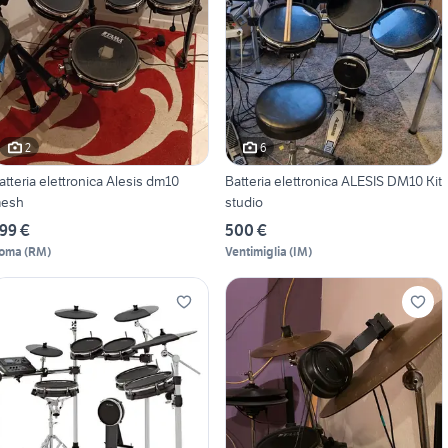
2
6
atteria elettronica Alesis dm10
Batteria elettronica ALESIS DM10 Kit
esh
studio
99 €
500 €
oma
(
RM
)
Ventimiglia
(
IM
)