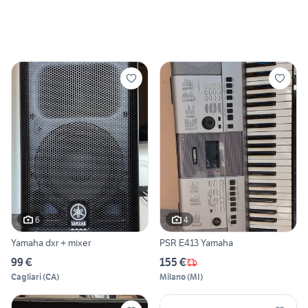
6
4
Yamaha dxr + mixer
PSR E413 Yamaha
99 €
155 €
Cagliari
(
CA
)
Milano
(
MI
)