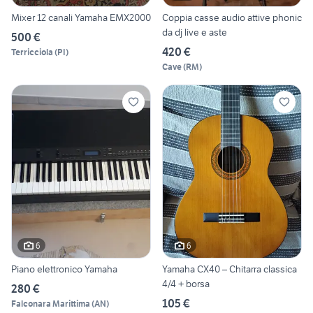
Mixer 12 canali Yamaha EMX2000
Coppia casse audio attive phonic
da dj live e aste
500 €
420 €
Terricciola
(
PI
)
Cave
(
RM
)
6
6
Piano elettronico Yamaha
Yamaha CX40 – Chitarra classica
4/4 + borsa
280 €
105 €
Falconara Marittima
(
AN
)