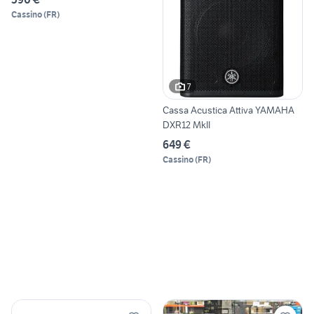
Cassino
(
FR
)
7
Cassa Acustica Attiva YAMAHA
DXR12 MkII
649 €
Cassino
(
FR
)