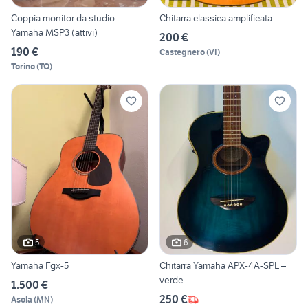
Coppia monitor da studio
Chitarra classica amplificata
Yamaha MSP3 (attivi)
200 €
190 €
Castegnero
(
VI
)
Torino
(
TO
)
5
6
Yamaha Fgx-5
Chitarra Yamaha APX-4A-SPL –
verde
1.500 €
250 €
Asola
(
MN
)