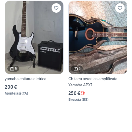
5
6
yamaha chitarra eletrica
Chitarra acustica amplificata
Yamaha APX7
200 €
250 €
Monteiasi
(
TA
)
Brescia
(
BS
)