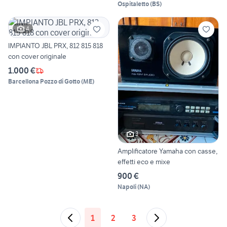
Ospitaletto
(
BS
)
4
IMPIANTO JBL PRX, 812 815 818
con cover originale
1.000 €
Barcellona Pozzo di Gotto
(
ME
)
3
Amplificatore Yamaha con casse,
effetti eco e mixe
900 €
Napoli
(
NA
)
1
2
3