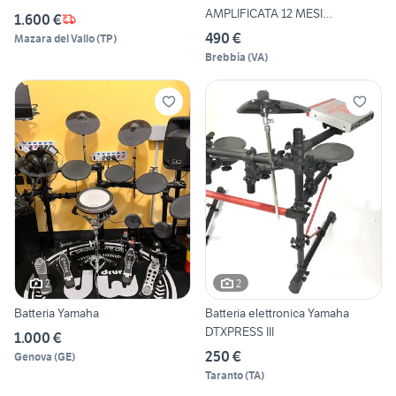
AMPLIFICATA 12 MESI
1.600 €
GARANZIA
490 €
Mazara del Vallo
(
TP
)
Brebbia
(
VA
)
2
2
Batteria Yamaha
Batteria elettronica Yamaha
DTXPRESS III
1.000 €
250 €
Genova
(
GE
)
Taranto
(
TA
)