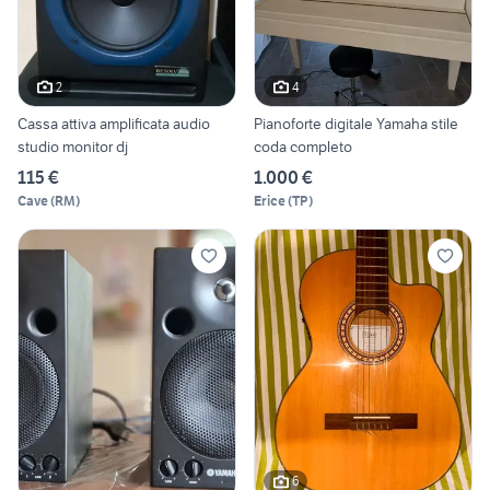
2
4
Cassa attiva amplificata audio
Pianoforte digitale Yamaha stile
studio monitor dj
coda completo
115 €
1.000 €
Cave
(
RM
)
Erice
(
TP
)
6