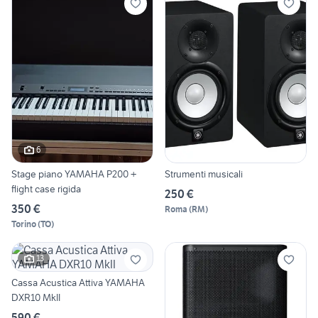
6
Stage piano YAMAHA P200 +
Strumenti musicali
flight case rigida
250 €
350 €
Roma
(
RM
)
Torino
(
TO
)
13
Cassa Acustica Attiva YAMAHA
DXR10 MkII
590 €