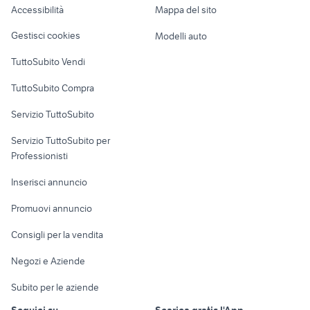
Accessibilità
Mappa del sito
Loft, mansarde e
Veicoli commerciali
altro
Gestisci cookies
Modelli auto
Case vacanza
TuttoSubito Vendi
Uffici e Locali
TuttoSubito Compra
commerciali
Servizio TuttoSubito
elettronica
per la casa e la
sports e hobby
Servizio TuttoSubito per
persona
Informatica
Animali
Professionisti
Arredamento e
Console e
Accessori per
Casalinghi
Inserisci annuncio
Videogiochi
animali
Elettrodomestici
Promuovi annuncio
Audio/Video
Musica e Film
Giardino e Fai da te
Consigli per la vendita
Fotografia
Libri e Riviste
Abbigliamento e
Negozi e Aziende
Telefonia
Strumenti Musicali
Accessori
Subito per le aziende
Sports
Tutto per i bambini
Seguici su
Scarica gratis l'App