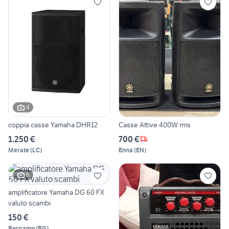
4
coppia casse Yamaha DHR12
Casse Attive 400W rms
1.250 €
700 €
Merate
(
LC
)
Enna
(
EN
)
6
amplificatore Yamaha DG 60 FX
valuto scambi
150 €
Bergamo
(
BG
)