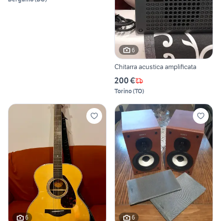
6
Chitarra acustica amplificata
200 €
Torino
(
TO
)
6
6