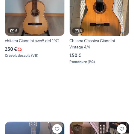
6
6
chitarra Giannini awn5 del 1972
Chitarra Classica Giannini
Vintage 4/4
250 €
150 €
Crevoladossola
(
VB
)
Pontenure
(
PC
)