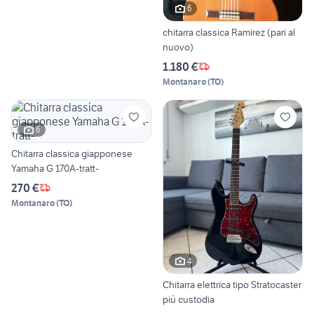
6
chitarra classica Ramirez (pari al
nuovo)
1.180 €
Montanaro
(
TO
)
6
Chitarra classica giapponese
Yamaha G 170A-tratt-
270 €
Montanaro
(
TO
)
4
Chitarra elettrica tipo Stratocaster
più custodia