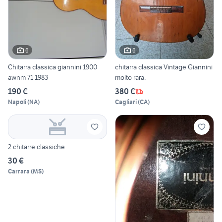
6
6
Chitarra classica giannini 1900
chitarra classica Vintage Giannini
awnm 71 1983
molto rara.
190 €
380 €
Napoli
(
NA
)
Cagliari
(
CA
)
2 chitarre classiche
30 €
Carrara
(
MS
)