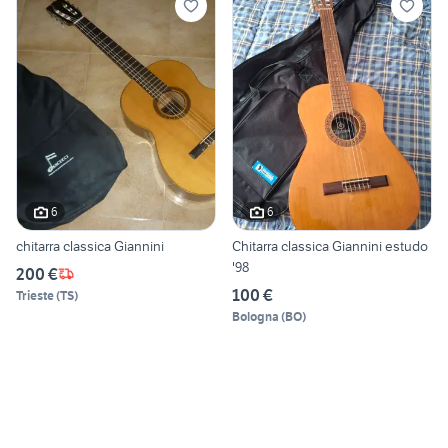
6
6
chitarra classica Giannini
Chitarra classica Giannini estudo
'98
200 €
100 €
Trieste
(
TS
)
Bologna
(
BO
)