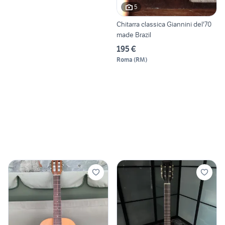
5
Chitarra classica Giannini del'70
made Brazil
195 €
Roma
(
RM
)