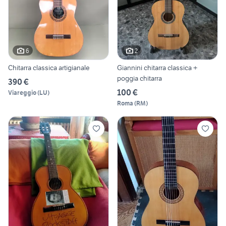
6
2
Chitarra classica artigianale
Giannini chitarra classica +
poggia chitarra
390 €
100 €
Viareggio
(
LU
)
Roma
(
RM
)