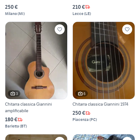
250 €
210 €
Milano
(
MI
)
Lecce
(
LE
)
3
6
Chitarra classica Giannini
Chitarra classica Giannini 1974
amplificabile
250 €
180 €
Piacenza
(
PC
)
Barletta
(
BT
)