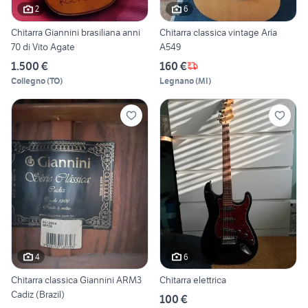
2
6
Chitarra Giannini brasiliana anni
Chitarra classica vintage Aria
70 di Vito Agate
A549
1.500 €
160 €
Collegno
(
TO
)
Legnano
(
MI
)
4
6
Chitarra classica Giannini ARM3
Chitarra elettrica
Cadiz (Brazil)
100 €