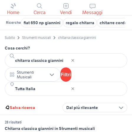
Home
Cerca
Vendi
Messaggi
fiat 650 np giannini
regalo chitarra
chitarre cordob
Ricerche
Subito
Strumenti musicali
chitarra classica giannini
Cosa cerchi?
Strumenti
Filtri
Musicali
Salva ricerca
Dal più rilevante
28 risultati
Chitarra classica giannini in Strumenti musicali