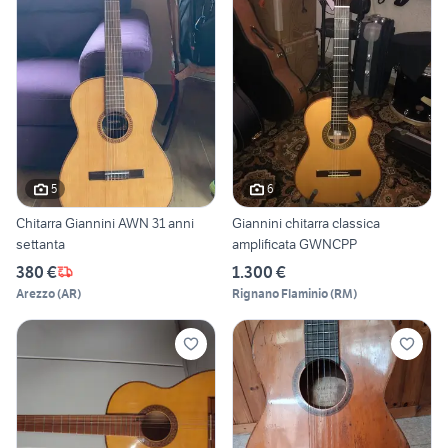
5
6
Chitarra Giannini AWN 31 anni
Giannini chitarra classica
settanta
amplificata GWNCPP
380 €
1.300 €
Arezzo
(
AR
)
Rignano Flaminio
(
RM
)