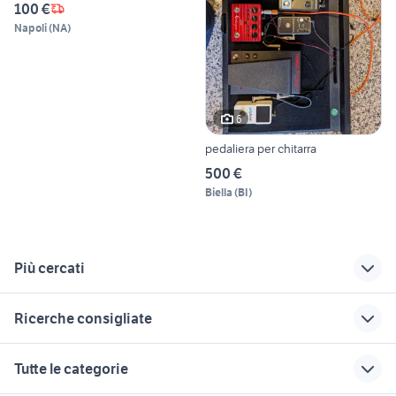
100 €
Napoli
(
NA
)
6
pedaliera per chitarra
500 €
Biella
(
BI
)
Più cercati
Correlati
Richerche simili
Suggerimenti
Ricerche consigliate
fender stratocaster
mixer lem strumenti
de toni strumenti
usata
musicali
musicali
la tempesta perfetta film
yamaha 650 strumenti musicali
Tutte le categorie
pedana batteria
midas venice
clarinetto piccolo
corde arpa
strumenti musicali abbiategrasso
mib