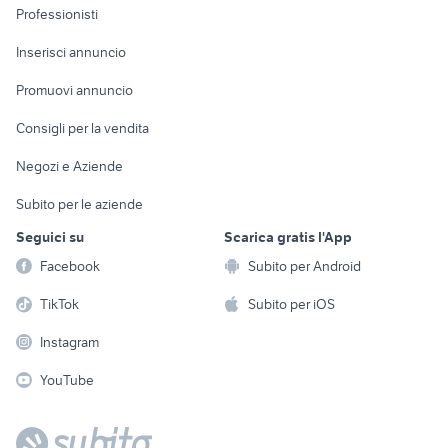
Informatica
Animali
Professionisti
Arredamento e
Console e
Accessori per
Casalinghi
Inserisci annuncio
Videogiochi
animali
Elettrodomestici
Promuovi annuncio
Audio/Video
Musica e Film
Giardino e Fai da te
Consigli per la vendita
Fotografia
Libri e Riviste
Abbigliamento e
Negozi e Aziende
Telefonia
Strumenti Musicali
Accessori
Subito per le aziende
Sports
Tutto per i bambini
Seguici su
Scarica gratis l'App
Biciclette
Facebook
Subito per Android
Collezionismo
TikTok
Subito per iOS
Instagram
YouTube