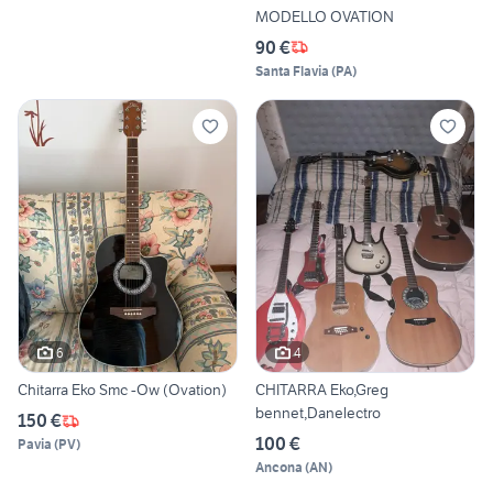
MODELLO OVATION
90 €
Santa Flavia
(
PA
)
6
4
Chitarra Eko Smc -Ow (Ovation)
CHITARRA Eko,Greg
bennet,Danelectro
150 €
100 €
Pavia
(
PV
)
Ancona
(
AN
)