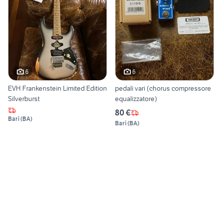
6
6
EVH Frankenstein Limited Edition
pedali vari (chorus compressore
Silverburst
equalizzatore)
80 €
Bari
(
BA
)
Bari
(
BA
)