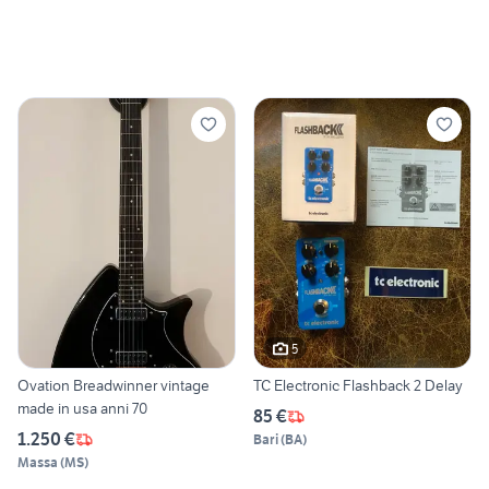
5
Ovation Breadwinner vintage
TC Electronic Flashback 2 Delay
made in usa anni 70
85 €
1.250 €
Bari
(
BA
)
Massa
(
MS
)