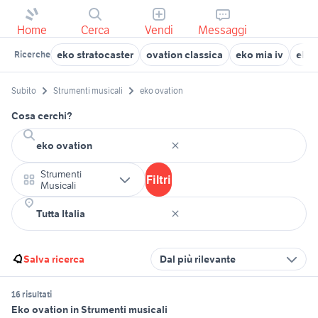
Home
Cerca
Vendi
Messaggi
eko stratocaster
ovation classica
eko mia iv
eko 
Ricerche
Subito
Strumenti musicali
eko ovation
Cosa cerchi?
Strumenti
Filtri
Musicali
Salva ricerca
Dal più rilevante
16 risultati
Eko ovation in Strumenti musicali