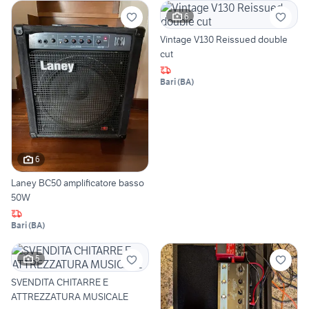
6
Vintage V130 Reissued double
cut
Bari
(
BA
)
6
Laney BC50 amplificatore basso
50W
Bari
(
BA
)
5
SVENDITA CHITARRE E
ATTREZZATURA MUSICALE