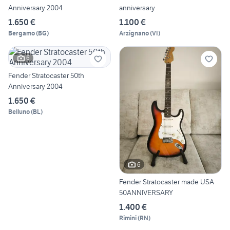
Anniversary 2004
anniversary
1.650 €
1.100 €
Bergamo
(
BG
)
Arzignano
(
VI
)
6
Fender Stratocaster 50th
Anniversary 2004
1.650 €
Belluno
(
BL
)
6
Fender Stratocaster made USA
50ANNIVERSARY
1.400 €
Rimini
(
RN
)