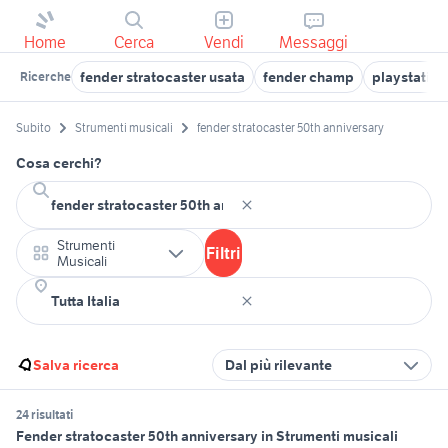
Home
Cerca
Vendi
Messaggi
fender stratocaster usata
fender champ
playstation
Ricerche
Subito
Strumenti musicali
fender stratocaster 50th anniversary
Cosa cerchi?
Strumenti
Filtri
Musicali
Salva ricerca
Dal più rilevante
24 risultati
Fender stratocaster 50th anniversary in Strumenti musicali