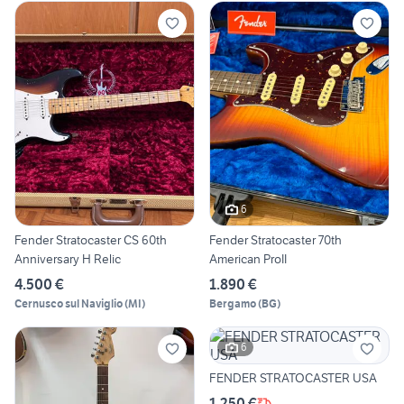
6
Fender Stratocaster CS 60th
Fender Stratocaster 70th
Anniversary H Relic
American ProII
4.500 €
1.890 €
Cernusco sul Naviglio
(
MI
)
Bergamo
(
BG
)
6
FENDER STRATOCASTER USA
1.250 €