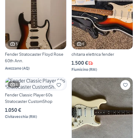
5
6
Fender Stratocaster Floyd Rose
chitarra elettrica fender
60th Ann.
1.500 €
Avezzano
(
AQ
)
Fiumicino
(
RM
)
6
Fender Classic Player 60s
Stratocaster CustomShop
1.050 €
Civitavecchia
(
RM
)