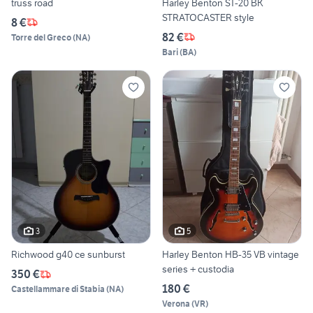
truss road
Harley Benton ST-20 BK
STRATOCASTER style
8 €
82 €
Torre del Greco
(
NA
)
Bari
(
BA
)
3
5
Richwood g40 ce sunburst
Harley Benton HB-35 VB vintage
series + custodia
350 €
180 €
Castellammare di Stabia
(
NA
)
Verona
(
VR
)