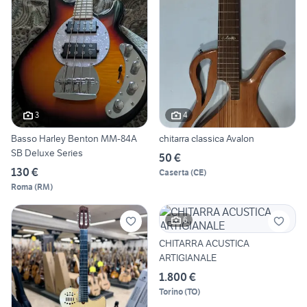
3
4
Basso Harley Benton MM-84A
chitarra classica Avalon
SB Deluxe Series
50 €
130 €
Caserta
(
CE
)
Roma
(
RM
)
6
CHITARRA ACUSTICA
ARTIGIANALE
1.800 €
Torino
(
TO
)