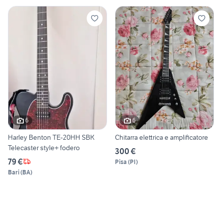
6
6
Harley Benton TE-20HH SBK
Chitarra elettrica e amplificatore
Telecaster style+ fodero
300 €
79 €
Pisa
(
PI
)
Bari
(
BA
)