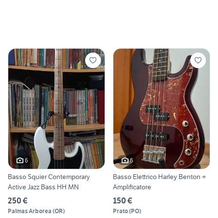
6
6
Basso Squier Contemporary
Basso Elettrico Harley Benton +
Active Jazz Bass HH MN
Amplificatore
250 €
150 €
Palmas Arborea
(
OR
)
Prato
(
PO
)