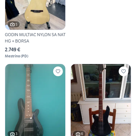
5
GODIN MULTIAC NYLON SA NAT
HG + BORSA
2.749 €
Mestrino
(
PD
)
3
6