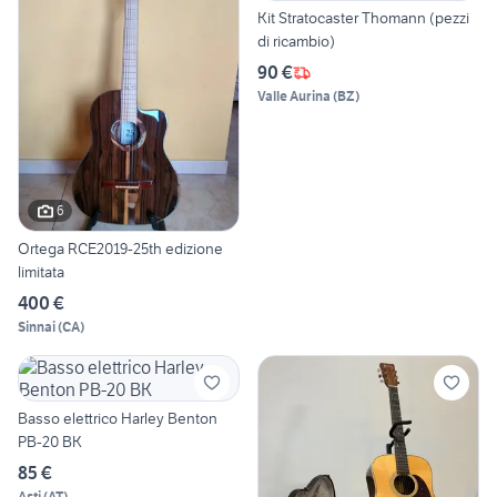
Kit Stratocaster Thomann (pezzi
di ricambio)
90 €
Valle Aurina
(
BZ
)
6
Ortega RCE2019-25th edizione
limitata
400 €
Sinnai
(
CA
)
Basso elettrico Harley Benton
PB-20 BK
85 €
Asti
(
AT
)