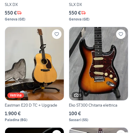
SLX DX
SLX DX
550 €
550 €
Genova
(
GE
)
Genova
(
GE
)
5
Vetrina
Eastman E20 D TC + Upgrade
Eko ST300 Chitarra elettrica
1.900 €
100 €
Paladina
(
BG
)
Sassari
(
SS
)