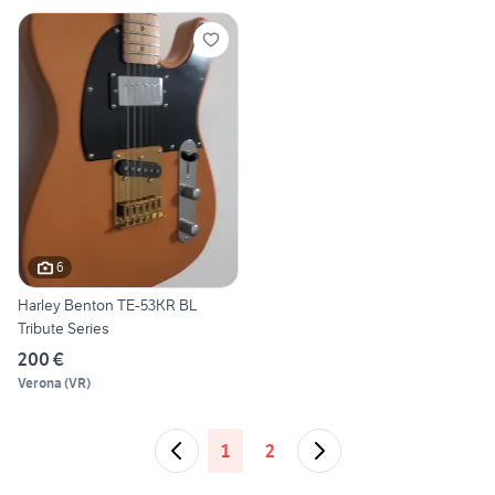
6
Harley Benton TE-53KR BL
Tribute Series
200 €
Verona
(
VR
)
1
2