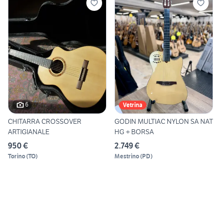
6
Vetrina
CHITARRA CROSSOVER
GODIN MULTIAC NYLON SA NAT
ARTIGIANALE
HG + BORSA
950 €
2.749 €
Torino
(
TO
)
Mestrino
(
PD
)