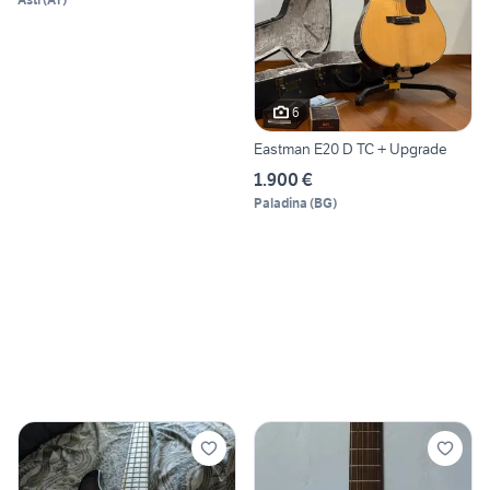
6
Eastman E20 D TC + Upgrade
1.900 €
Paladina
(
BG
)