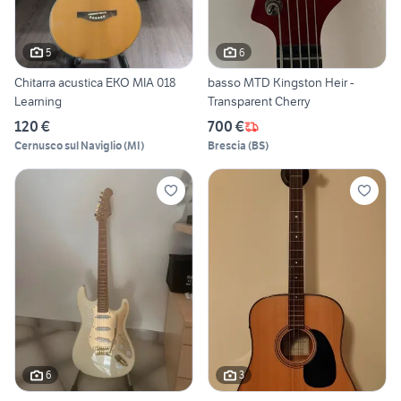
5
6
Chitarra acustica EKO MIA 018
basso MTD Kingston Heir -
Learning
Transparent Cherry
120 €
700 €
Cernusco sul Naviglio
(
MI
)
Brescia
(
BS
)
6
3