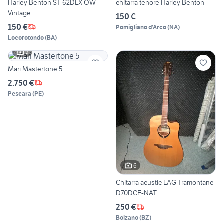
Harley Benton ST-62DLX OW
chitarra tenore Harley Benton
Vintage
150 €
150 €
Pomigliano d'Arco
(
NA
)
Locorotondo
(
BA
)
5
Mari Mastertone 5
2.750 €
Pescara
(
PE
)
6
Chitarra acustic LAG Tramontane
D70DCE-NAT
250 €
Bolzano
(
BZ
)