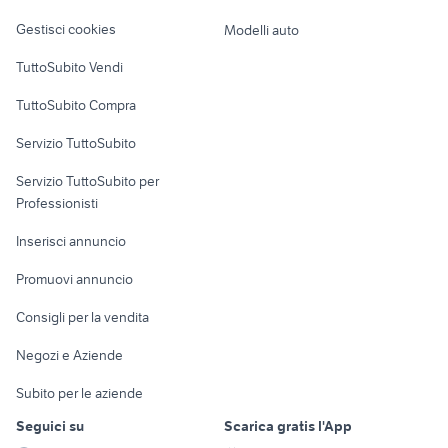
Veicoli commerciali
fender stratocaster usata
sax tenore yanagisawa
altro
Gestisci cookies
Modelli auto
Case vacanza
TuttoSubito Vendi
Uffici e Locali
TuttoSubito Compra
commerciali
Servizio TuttoSubito
elettronica
per la casa e la
sports e hobby
Servizio TuttoSubito per
persona
Informatica
Animali
Professionisti
Arredamento e
Console e
Accessori per
Casalinghi
Inserisci annuncio
Videogiochi
animali
Elettrodomestici
Promuovi annuncio
Audio/Video
Musica e Film
Giardino e Fai da te
Consigli per la vendita
Fotografia
Libri e Riviste
Abbigliamento e
Negozi e Aziende
Telefonia
Strumenti Musicali
Accessori
Subito per le aziende
Sports
Tutto per i bambini
Seguici su
Scarica gratis l'App
Biciclette