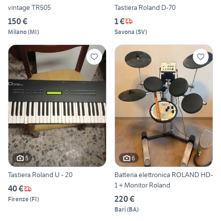
vintage TR505
Tastiera Roland D-70
150 €
1 €
Milano
(
MI
)
Savona
(
SV
)
5
6
Tastiera Roland U - 20
Batteria elettronica ROLAND HD-
1 + Monitor Roland
40 €
220 €
Firenze
(
FI
)
Bari
(
BA
)