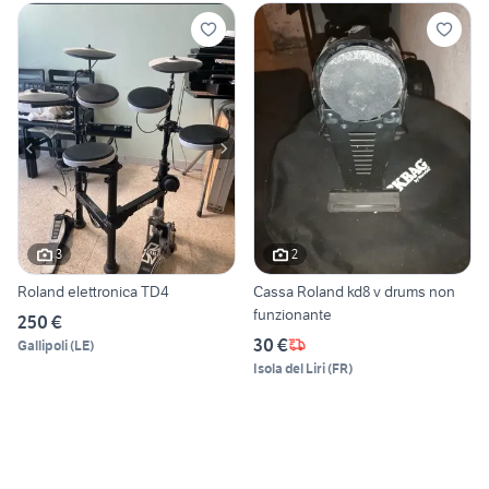
3
2
Roland elettronica TD4
Cassa Roland kd8 v drums non
funzionante
250 €
30 €
Gallipoli
(
LE
)
Isola del Liri
(
FR
)