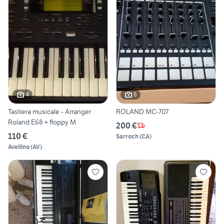
4
6
Tastiera musicale - Arranger
ROLAND MC-707
Roland E68 + floppy M
200 €
110 €
Sarroch
(
CA
)
Avellino
(
AV
)