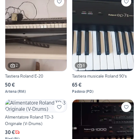
2
6
Tastiera Roland E-20
Tastiera musicale Roland 90's
50 €
65 €
Artena
(
RM
)
Padova
(
PD
)
Alimentatore Roland TD-3
Originale (V-Drums)
30 €
Rieti
(
RI
)