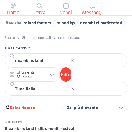
Home
Cerca
Vendi
Messaggi
roland fantom
roland hp
ricambi climatizzatori
ro
Ricerche
Subito
Strumenti musicali
ricambi roland
Cosa cerchi?
Strumenti
Filtri
Musicali
Salva ricerca
Dal più rilevante
20 risultati
Ricambi roland in Strumenti musicali