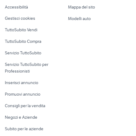
Caravan e Camper
come la prima volta film
Alto Adige
Accessibilità
Mappa del sito
Loft, mansarde e
Veicoli commerciali
consolle dj pioneer strumenti
altro
chitarra fingerstyle
Gestisci cookies
Modelli auto
musicali
Case vacanza
TuttoSubito Vendi
Uffici e Locali
TuttoSubito Compra
commerciali
Servizio TuttoSubito
elettronica
per la casa e la
sports e hobby
Servizio TuttoSubito per
persona
Informatica
Animali
Professionisti
Arredamento e
Console e
Accessori per
Casalinghi
Inserisci annuncio
Videogiochi
animali
Elettrodomestici
Promuovi annuncio
Audio/Video
Musica e Film
Giardino e Fai da te
Consigli per la vendita
Fotografia
Libri e Riviste
Abbigliamento e
Negozi e Aziende
Telefonia
Strumenti Musicali
Accessori
Subito per le aziende
Sports
Tutto per i bambini