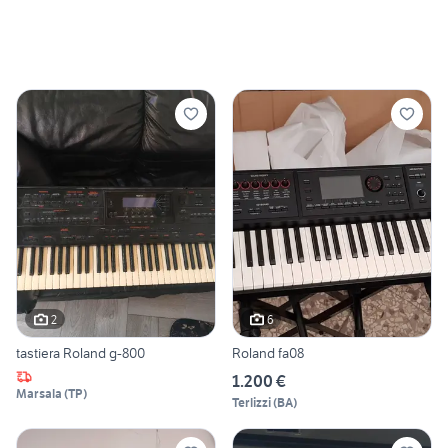
2
6
tastiera Roland g-800
Roland fa08
1.200 €
Marsala
(
TP
)
Terlizzi
(
BA
)