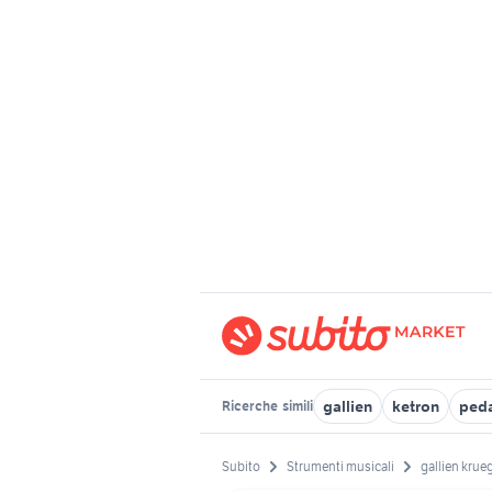
gallien
ketron
peda
Ricerche
simili
Subito
Strumenti musicali
gallien krue