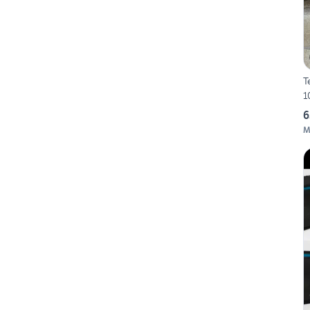
Testata
1
6
M