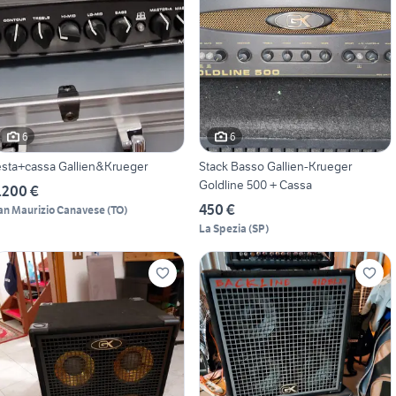
6
6
esta+cassa Gallien&Krueger
Stack Basso Gallien-Krueger
Goldline 500 + Cassa
.200 €
450 €
an Maurizio Canavese
(
TO
)
La Spezia
(
SP
)