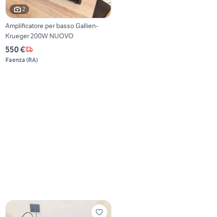
2
Amplificatore per basso Gallien-
Krueger 200W NUOVO
550 €
Faenza
(
RA
)