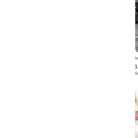
t
1
S