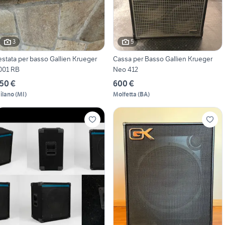
3
5
 per basso Gallien Krueger
Cassa per Basso Gallien Krueger
001 RB
Neo 412
50 €
600 €
ilano
(
MI
)
Molfetta
(
BA
)