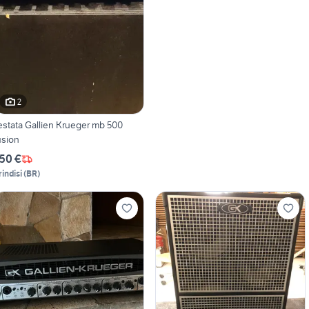
2
stata Gallien Krueger mb 500
usion
50 €
rindisi
(
BR
)