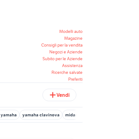
Modelli auto
Magazine
Consigli per la vendita
Negozi e Aziende
Subito per le Aziende
Assistenza
Ricerche salvate
Preferiti
Vendi
a yamaha
yamaha clavinova
midas venice
strumenti musicali 