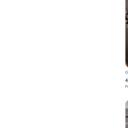
G
4
F