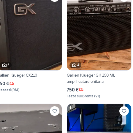
5
4
allien Krueger CX210
Gallien Krueger GK 250 ML
amplificatore chitarra
50 €
750 €
rascati
(
RM
)
Tezze sul Brenta
(
VI
)