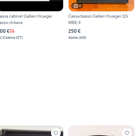
4
assa cabinet Gallien Krueger
Cassa basso Gallien Krueger 115
asso chitarra
MBE-II
00 €
250 €
ci Catena
(
CT
)
Aosta
(
AO
)