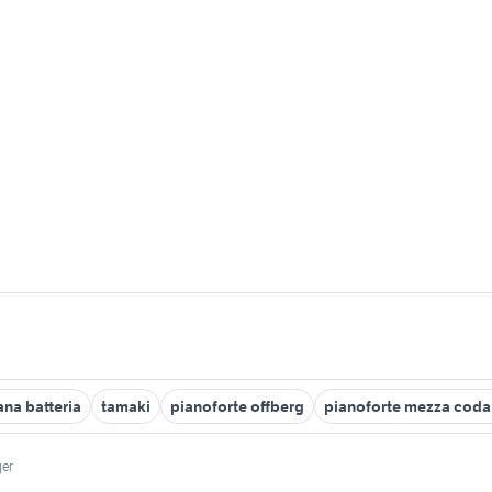
na batteria
tamaki
pianoforte offberg
pianoforte mezza cod
ger