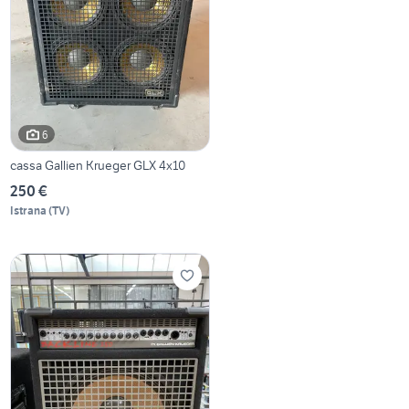
6
cassa Gallien Krueger GLX 4x10
250 €
Istrana
(
TV
)