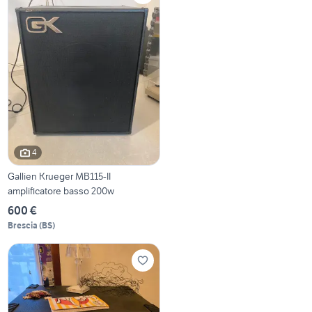
4
Gallien Krueger MB115-II
amplificatore basso 200w
600 €
Brescia
(
BS
)