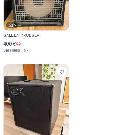
6
GALLIEN KRUEGER
400 €
Besenello
(
TN
)