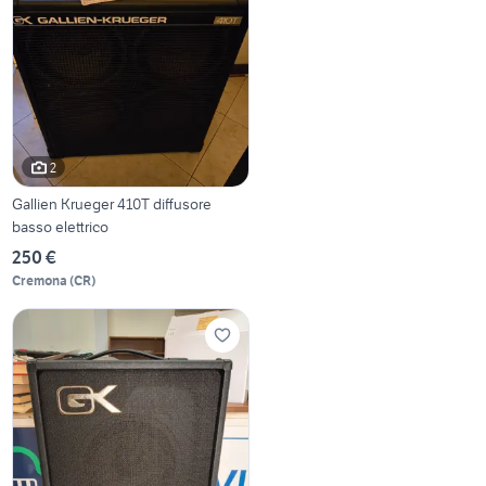
2
Gallien Krueger 410T diffusore
basso elettrico
250 €
Cremona
(
CR
)