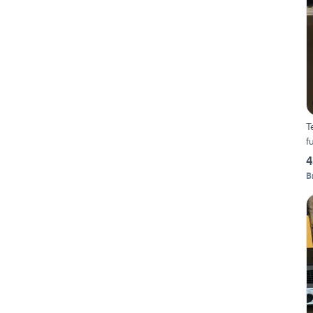
Te
f
4
B