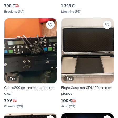
700 €
1.799 €
Ercolano
(
NA
)
Mestrino
(
PD
)
3
4
Cdj cd200 gemini con controller
Flight Case per CDJ 100 e mixer
e cd
pioneer
70 €
100 €
Giaveno
(
TO
)
Arco
(
TN
)