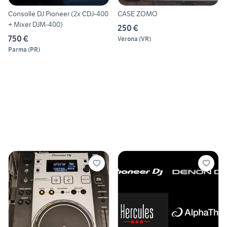
Consolle DJ Pioneer (2x CDJ-400
CASE ZOMO
+ Mixer DJM-400)
250 €
750 €
Verona
(
VR
)
Parma
(
PR
)