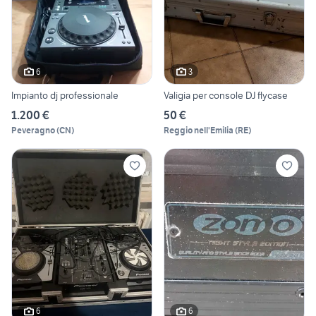
6
3
Impianto dj professionale
Valigia per console DJ flycase
1.200 €
50 €
Peveragno
(
CN
)
Reggio nell'Emilia
(
RE
)
6
6