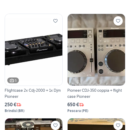
5
Flightcase 2x Cdj-2000 + 1x Djm
Pioneer CDJ-350 coppia + flight
Pioneer
case Pioneer
250 €
650 €
Brindisi
(
BR
)
Pescara
(
PE
)