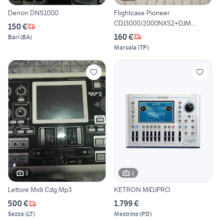
Denon DNS1000
Flightcase Pioneer
CDJ3000/2000NXS2+DJM
150 €
750/900
160 €
Bari
(
BA
)
Marsala
(
TP
)
3
3
Lettore Midi Cdg Mp3
KETRON MIDJPRO
500 €
1.799 €
Sezze
(
LT
)
Mestrino
(
PD
)