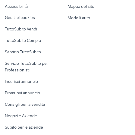
Caravan e Camper
Accessibilità
Mappa del sito
bontempi system 5
pianoforte digitale roland
Loft, mansarde e
Veicoli commerciali
altro
Gestisci cookies
Modelli auto
Case vacanza
TuttoSubito Vendi
Uffici e Locali
TuttoSubito Compra
commerciali
Servizio TuttoSubito
elettronica
per la casa e la
sports e hobby
Servizio TuttoSubito per
persona
Informatica
Animali
Professionisti
Arredamento e
Console e
Accessori per
Casalinghi
Inserisci annuncio
Videogiochi
animali
Elettrodomestici
Promuovi annuncio
Audio/Video
Musica e Film
Giardino e Fai da te
Consigli per la vendita
Fotografia
Libri e Riviste
Abbigliamento e
Negozi e Aziende
Telefonia
Strumenti Musicali
Accessori
Subito per le aziende
Sports
Tutto per i bambini