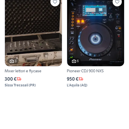
3
6
Mixer lettori e flycase
Pioneer CDJ 900 NXS
300 €
950 €
Sissa Trecasali
(
PR
)
L'Aquila
(
AQ
)