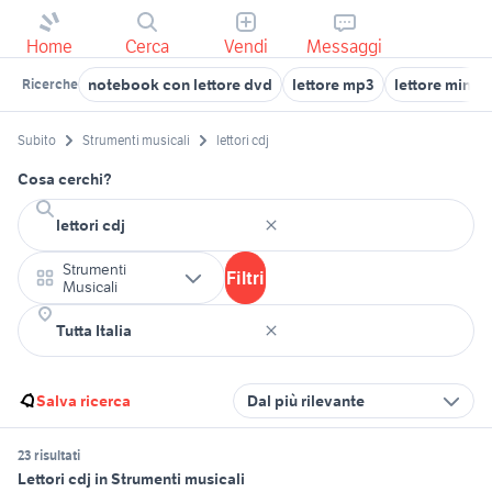
Home
Cerca
Vendi
Messaggi
notebook con lettore dvd
lettore mp3
lettore minid
Ricerche
Subito
Strumenti musicali
lettori cdj
Cosa cerchi?
Strumenti
Filtri
Musicali
Salva ricerca
Dal più rilevante
23 risultati
Lettori cdj in Strumenti musicali