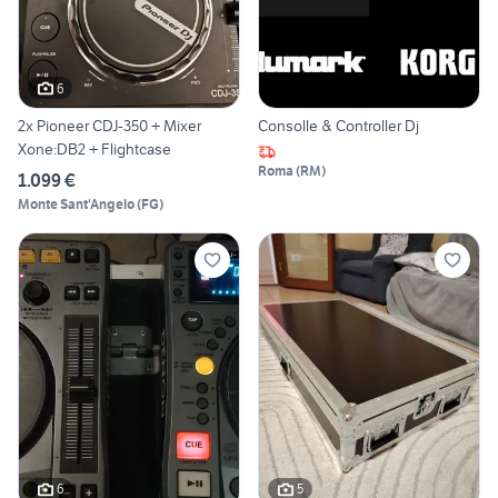
6
2x Pioneer CDJ-350 + Mixer
Consolle & Controller Dj
Xone:DB2 + Flightcase
Roma
(
RM
)
1.099 €
Monte Sant'Angelo
(
FG
)
6
5