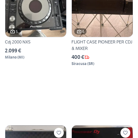
5
6
Cdj 2000 NXS
FLIGHT CASE PIONEER PER CDJ
& MIXER
2.099 €
400 €
Milano
(
MI
)
Siracusa
(
SR
)