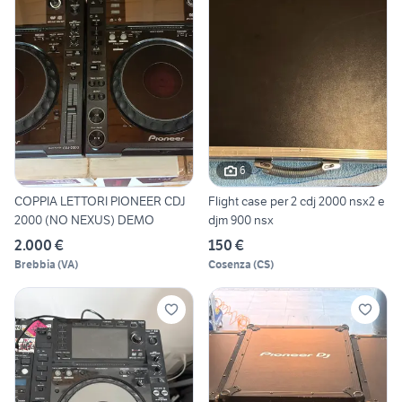
6
COPPIA LETTORI PIONEER CDJ
Flight case per 2 cdj 2000 nsx2 e
2000 (NO NEXUS) DEMO
djm 900 nsx
2.000 €
150 €
Brebbia
(
VA
)
Cosenza
(
CS
)