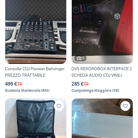
5
Consolle CDJ Pioneer Behringer
DVS REKORDBOX INTERFACE 2
PREZZO TRATTABILE
SCHEDA AUDIO CDJ VINILI
499 €
285 €
Guidonia Montecelio
(
RM
)
Campolongo Maggiore
(
VE
)