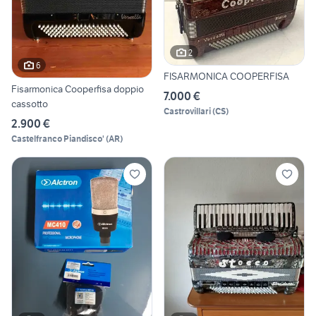
2
6
FISARMONICA COOPERFISA
Fisarmonica Cooperfisa doppio
7.000 €
cassotto
Castrovillari
(
CS
)
2.900 €
Castelfranco Piandisco'
(
AR
)