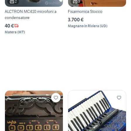
2
3
ALCTRON MC410 microfoni a
Fisarmonica Stocco
condensatore
3.700 €
40 €
Magnano in Riviera
(
UD
)
Matera
(
MT
)