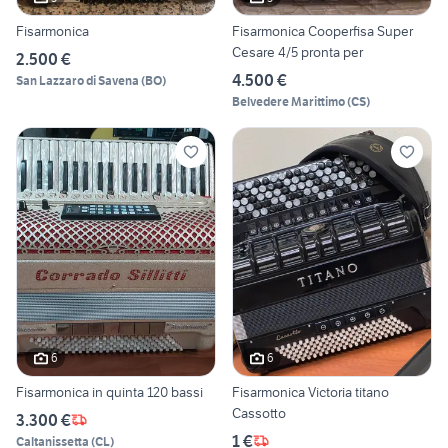
Fisarmonica
Fisarmonica Cooperfisa Super
Cesare 4/5 pronta per
2.500 €
4.500 €
San Lazzaro di Savena
(
BO
)
Belvedere Marittimo
(
CS
)
6
6
Fisarmonica in quinta 120 bassi
Fisarmonica Victoria titano
Cassotto
3.300 €
1 €
Caltanissetta
(
CL
)