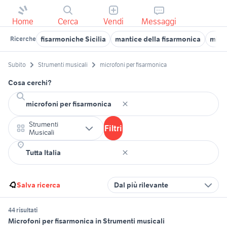
Home
Cerca
Vendi
Messaggi
fisarmoniche Sicilia
mantice della fisarmonica
micr
Ricerche
Subito
Strumenti musicali
microfoni per fisarmonica
Cosa cerchi?
Strumenti
Filtri
Musicali
Salva ricerca
Dal più rilevante
44 risultati
Microfoni per fisarmonica in Strumenti musicali