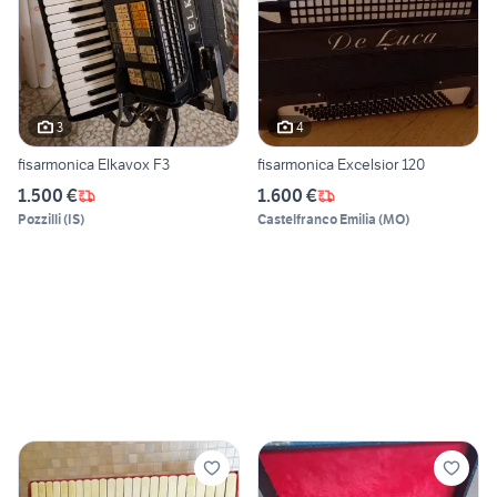
3
4
fisarmonica Elkavox F3
fisarmonica Excelsior 120
1.500 €
1.600 €
Pozzilli
(
IS
)
Castelfranco Emilia
(
MO
)