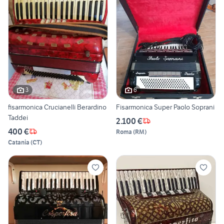
3
6
fisarmonica Crucianelli Berardino
Fisarmonica Super Paolo Soprani
Taddei
2.100 €
400 €
Roma
(
RM
)
Catania
(
CT
)