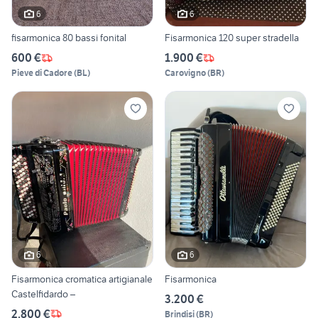
6
6
fisarmonica 80 bassi fonital
Fisarmonica 120 super stradella
600 €
1.900 €
Pieve di Cadore
(
BL
)
Carovigno
(
BR
)
6
6
Fisarmonica cromatica artigianale
Fisarmonica
Castelfidardo –
3.200 €
2.800 €
Brindisi
(
BR
)