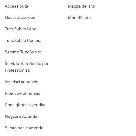
Caravan e Camper
Accessibilità
Mappa del sito
ddj 800 usata
leslie
Loft, mansarde e
Veicoli commerciali
altro
Gestisci cookies
Modelli auto
Case vacanza
TuttoSubito Vendi
Uffici e Locali
TuttoSubito Compra
commerciali
Servizio TuttoSubito
elettronica
per la casa e la
sports e hobby
Servizio TuttoSubito per
persona
Informatica
Animali
Professionisti
Arredamento e
Console e
Accessori per
Casalinghi
Inserisci annuncio
Videogiochi
animali
Elettrodomestici
Promuovi annuncio
Audio/Video
Musica e Film
Giardino e Fai da te
Consigli per la vendita
Fotografia
Libri e Riviste
Abbigliamento e
Negozi e Aziende
Telefonia
Strumenti Musicali
Accessori
Subito per le aziende
Sports
Tutto per i bambini