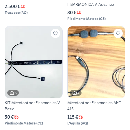
FISARMONICA V-Advance
2.500 €
80 €
Trasacco
(
AQ
)
Piedimonte Matese
(
CE
)
5
4
KIT Microfoni per Fisarmonica V-
Microfoni per Fisarmonica AKG
Basic
416
50 €
115 €
Piedimonte Matese
(
CE
)
L'Aquila
(
AQ
)