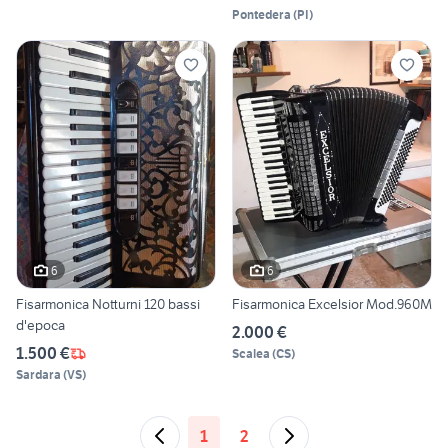
Pontedera
(
PI
)
6
6
Fisarmonica Notturni 120 bassi
Fisarmonica Excelsior Mod.960M
d'epoca
2.000 €
1.500 €
Scalea
(
CS
)
Sardara
(
VS
)
1
2