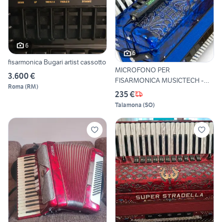
6
6
fisarmonica Bugari artist cassotto
MICROFONO PER
3.600 €
FISARMONICA MUSICTECH -
Roma
(
RM
)
MT03
235 €
Talamona
(
SO
)