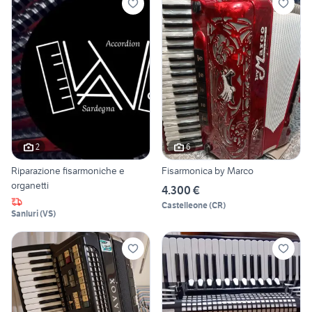
2
6
Riparazione fisarmoniche e
Fisarmonica by Marco
organetti
4.300 €
Castelleone
(
CR
)
Sanluri
(
VS
)