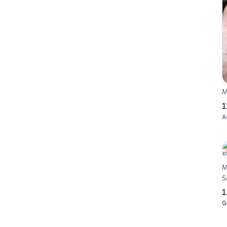
M
1
A
M
S
1
G