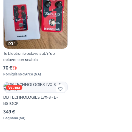
4
Tc Electronic octave sub'n'up
octaver con scatola
70 €
Pomigliano d'Arco
(
NA
)
Vetrina
DB TECHNOLOGIES LVX-8 - B-
BSTOCK
349 €
Legnano
(
MI
)