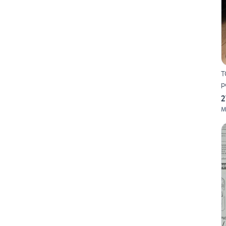
T
p
2
M