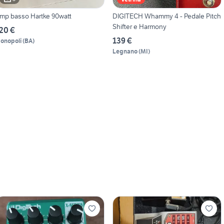
mp basso Hartke 90watt
DIGITECH Whammy 4 - Pedale Pitch
Shifter e Harmony
20 €
139 €
onopoli
(
BA
)
Legnano
(
MI
)