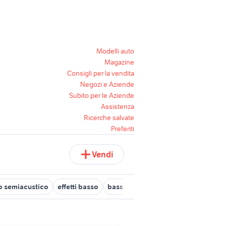
Modelli auto
Magazine
Consigli per la vendita
Negozi e Aziende
Subito per le Aziende
Assistenza
Ricerche salvate
Preferiti
Vendi
o semiacustico
effetti basso
basso rilievo
clarinetto basso
b