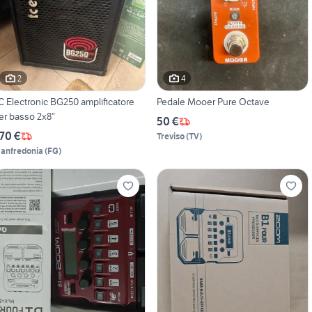
2
4
C Electronic BG250 amplificatore
Pedale Mooer Pure Octave
er basso 2x8”
50 €
70 €
Treviso
(
TV
)
anfredonia
(
FG
)