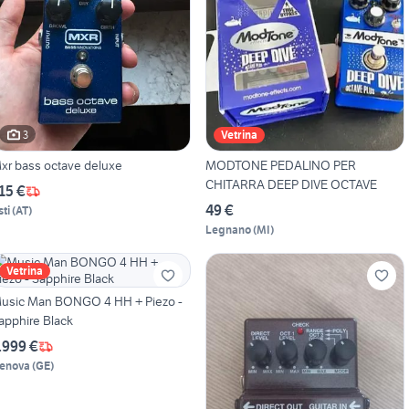
3
Vetrina
xr bass octave deluxe
MODTONE PEDALINO PER
CHITARRA DEEP DIVE OCTAVE
15 €
49 €
sti
(
AT
)
Legnano
(
MI
)
Vetrina
usic Man BONGO 4 HH + Piezo -
apphire Black
.999 €
enova
(
GE
)