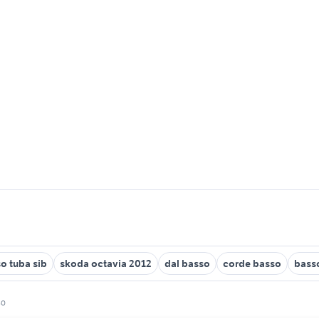
o tuba sib
skoda octavia 2012
dal basso
corde basso
bass
so