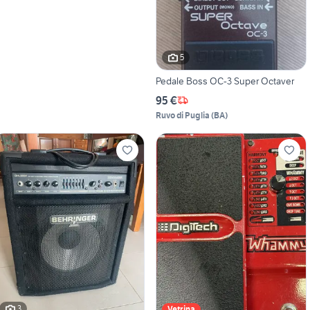
5
Pedale Boss OC-3 Super Octaver
95 €
Ruvo di Puglia
(
BA
)
3
Vetrina