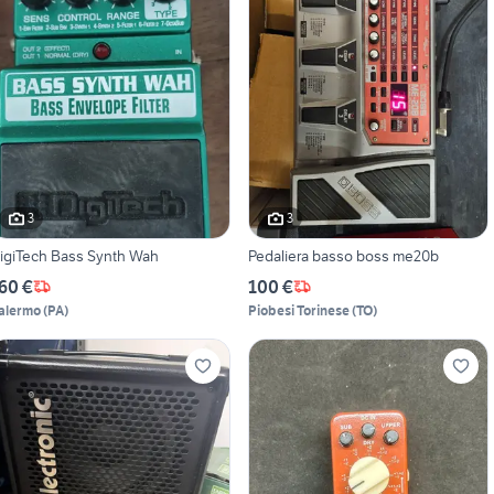
3
3
igiTech Bass Synth Wah
Pedaliera basso boss me20b
60 €
100 €
alermo
(
PA
)
Piobesi Torinese
(
TO
)