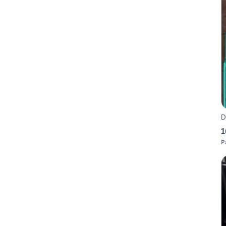
D
1
P