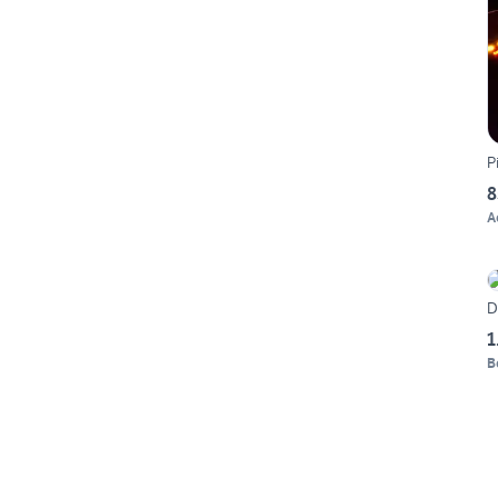
P
8
A
D
1
B