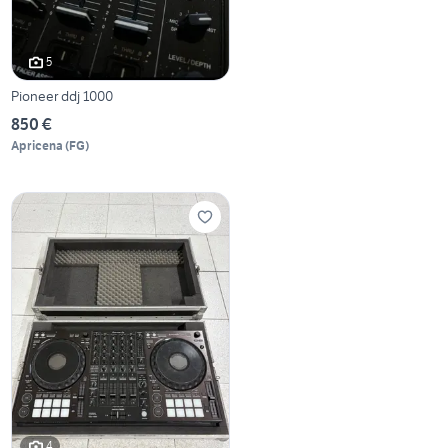
5
Pioneer ddj 1000
850 €
Apricena
(
FG
)
4