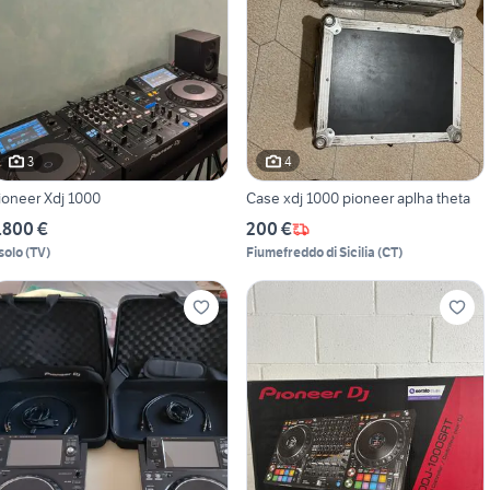
3
4
ioneer Xdj 1000
Case xdj 1000 pioneer aplha theta
.800 €
200 €
solo
(
TV
)
Fiumefreddo di Sicilia
(
CT
)