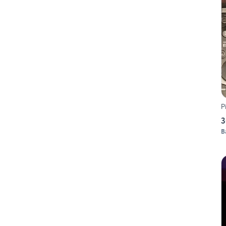
P
3
B