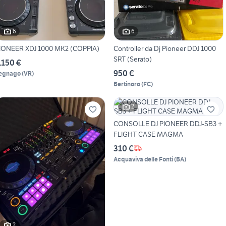
6
6
IONEER XDJ 1000 MK2 (COPPIA)
Controller da Dj Pioneer DDJ 1000
SRT (Serato)
.150 €
950 €
egnago
(
VR
)
Bertinoro
(
FC
)
2
CONSOLLE DJ PIONEER DDJ-SB3 +
FLIGHT CASE MAGMA
310 €
Acquaviva delle Fonti
(
BA
)
2