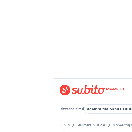
ricambi fiat panda 1000
Ricerche
simili
Subito
Strumenti musicali
pioneer xdj 