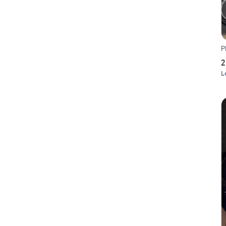
P
2
L