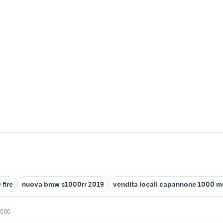
 fire
nuova bmw s1000rr 2019
vendita locali capannone 1000 m
1000