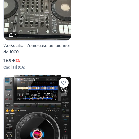
5
Workstation Zomo case per pioneer
ddj1000
169 €
Cagliari
(
CA
)