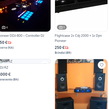
4
5
ioneer DDJ-800 – Controller DJ
Flightcase 2x Cdj-2000 + 1x Djm
Pioneer
50 €
250 €
cerra
(
NA
)
Brindisi
(
BR
)
2
DJ RZ
.000 €
enevento
(
BN
)