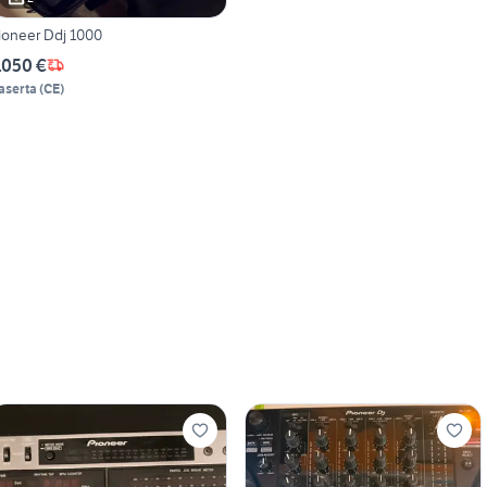
ioneer Ddj 1000
.050 €
aserta
(
CE
)