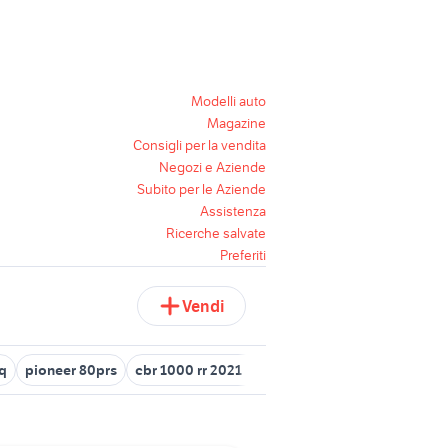
Modelli auto
Magazine
Consigli per la vendita
Negozi e Aziende
Subito per le Aziende
Assistenza
Ricerche salvate
Preferiti
Vendi
q
pioneer 80prs
cbr 1000 rr 2021 moto
innocenti mini 1000 mo