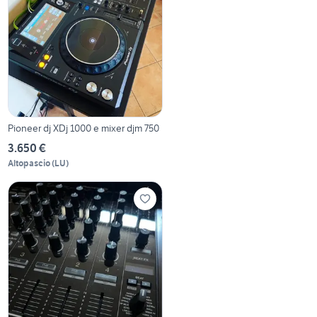
Pioneer dj XDj 1000 e mixer djm 750
3.650 €
Altopascio
(
LU
)