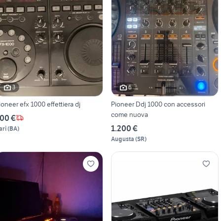
3
6
ioneer efx 1000 effettiera dj
Pioneer Ddj 1000 con accessori
come nuova
00 €
1.200 €
ari
(
BA
)
Augusta
(
SR
)