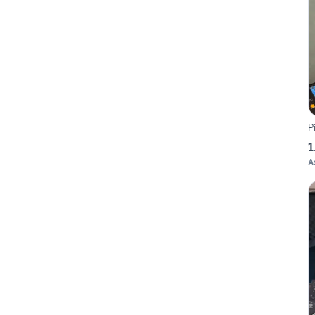
P
1
A