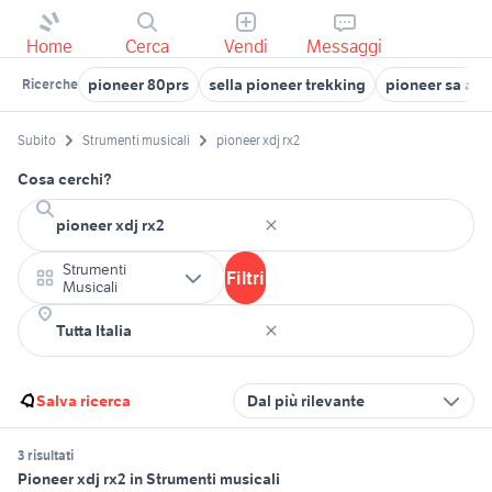
Home
Cerca
Vendi
Messaggi
pioneer 80prs
sella pioneer trekking
pioneer sa aud
Ricerche
Subito
Strumenti musicali
pioneer xdj rx2
Cosa cerchi?
Strumenti
Filtri
Musicali
Salva ricerca
Dal più rilevante
3 risultati
Pioneer xdj rx2 in Strumenti musicali