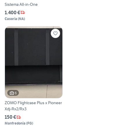
Sistema All-in-One
1.400 €
Casoria
(
NA
)
6
ZOMO Flightcase Plus x Pioneer
Xdj-Rx2/Rx3
150 €
Manfredonia
(
FG
)