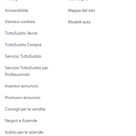
Garage e box
Caravan e Camper
Accessibilità
Mappa del sito
Loft, mansarde e
Veicoli commerciali
altro
Gestisci cookies
Modelli auto
Case vacanza
TuttoSubito Vendi
Uffici e Locali
TuttoSubito Compra
commerciali
Servizio TuttoSubito
elettronica
per la casa e la
sports e hobby
Servizio TuttoSubito per
persona
Informatica
Animali
Professionisti
Arredamento e
Console e
Accessori per
Casalinghi
Inserisci annuncio
Videogiochi
animali
Elettrodomestici
Promuovi annuncio
Audio/Video
Musica e Film
Giardino e Fai da te
Consigli per la vendita
Fotografia
Libri e Riviste
Abbigliamento e
Negozi e Aziende
Telefonia
Strumenti Musicali
Accessori
Subito per le aziende
Sports