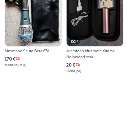
3
Microfono Shure Beta 87A
Microfono bluetooth Xtreme
Hollywood rosa
170 €
20 €
Modena
(
MO
)
Siena
(
SI
)