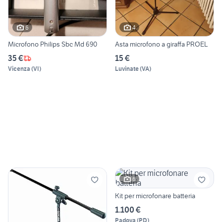
6
4
Microfono Philips Sbc Md 690
Asta microfono a giraffa PROEL
35 €
15 €
Vicenza
(
VI
)
Luvinate
(
VA
)
6
Kit per microfonare batteria
1.100 €
Padova
(
PD
)