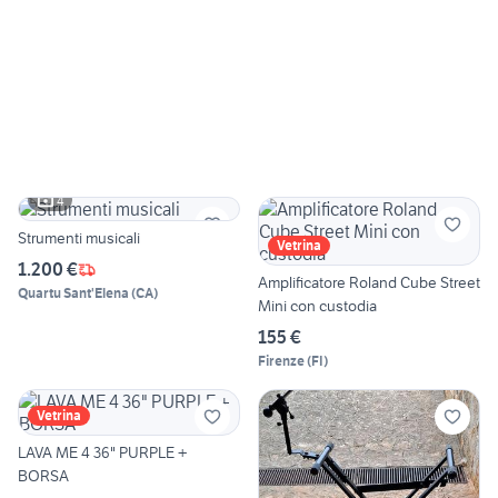
4
Strumenti musicali
Vetrina
1.200 €
Amplificatore Roland Cube Street
Quartu Sant'Elena
(
CA
)
Mini con custodia
155 €
Firenze
(
FI
)
Vetrina
LAVA ME 4 36" PURPLE +
BORSA