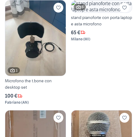
6
stand pianoforte con porta laptop
e asta microfono
65 €
Milano
(
MI
)
3
Microfono the t.bone con
desktop set
100 €
Fabriano
(
AN
)