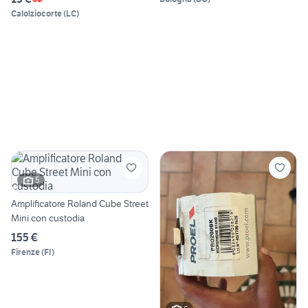
Calolziocorte
(
LC
)
5
Amplificatore Roland Cube Street
Mini con custodia
155 €
Firenze
(
FI
)