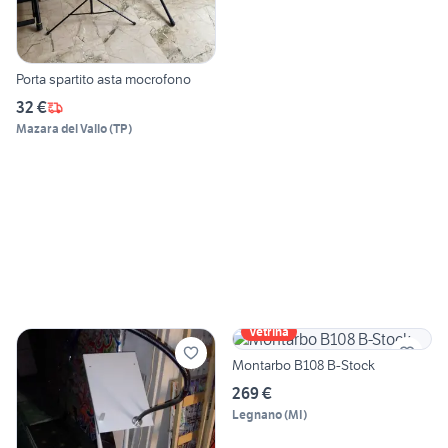
Porta spartito asta mocrofono
32 €
Mazara del Vallo
(
TP
)
Vetrina
Montarbo B108 B-Stock
269 €
Legnano
(
MI
)