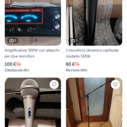
6
5
Amplificatore 300W con attacchi
1 microfono dinamico cardioide
per due microfoni
modello SM58
100 €
60 €
Cittaducale
(
RI
)
Riccione
(
RN
)