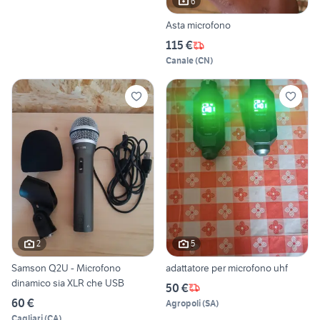
6
Asta microfono
115 €
Canale
(
CN
)
2
5
Samson Q2U - Microfono
adattatore per microfono uhf
dinamico sia XLR che USB
50 €
60 €
Agropoli
(
SA
)
Cagliari
(
CA
)