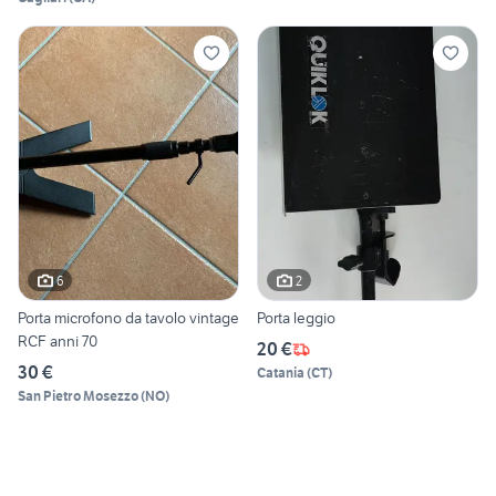
6
2
Porta microfono da tavolo vintage
Porta leggio
RCF anni 70
20 €
30 €
Catania
(
CT
)
San Pietro Mosezzo
(
NO
)