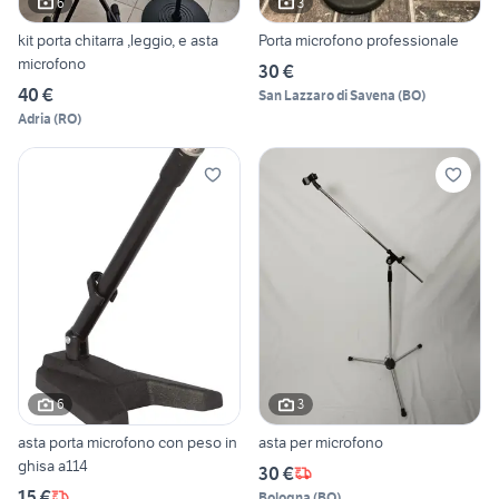
6
3
kit porta chitarra ,leggio, e asta
Porta microfono professionale
microfono
30 €
40 €
San Lazzaro di Savena
(
BO
)
Adria
(
RO
)
6
3
asta porta microfono con peso in
asta per microfono
ghisa a114
30 €
15 €
Bologna
(
BO
)