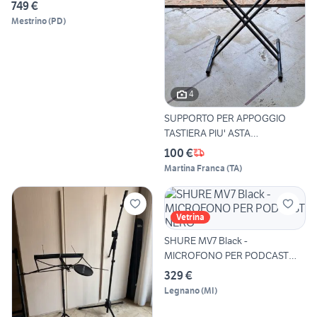
749 €
Mestrino
(
PD
)
4
SUPPORTO PER APPOGGIO
TASTIERA PIU' ASTA
MICROFONO
100 €
Martina Franca
(
TA
)
Vetrina
SHURE MV7 Black -
MICROFONO PER PODCAST
NERO
329 €
Legnano
(
MI
)