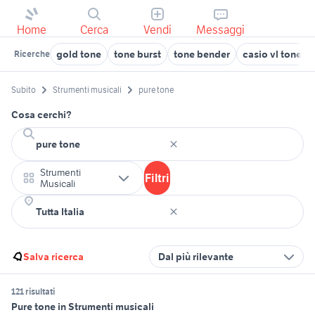
Home
Cerca
Vendi
Messaggi
gold tone
tone burst
tone bender
casio vl tone
Ricerche
Subito
Strumenti musicali
pure tone
Cosa cerchi?
Strumenti
Filtri
Musicali
Salva ricerca
Dal più rilevante
121 risultati
Pure tone in Strumenti musicali