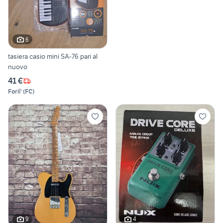
6
tasiera casio mini SA-76 pari al
nuovo
41 €
Forli'
(
FC
)
9
4