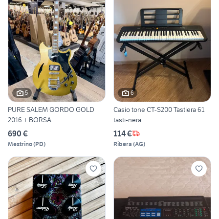
5
6
PURE SALEM GORDO GOLD
Casio tone CT-S200 Tastiera 61
2016 + BORSA
tasti-nera
690 €
114 €
Mestrino
(
PD
)
Ribera
(
AG
)