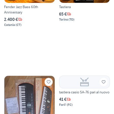
Fender Jazz Bass 60th
Tastiera
Anniversary
65 €
2.400 €
Torino
(
TO
)
Catania
(
CT
)
tastiera casio SA-76 pari al nuovo
41 €
Forli'
(
FC
)