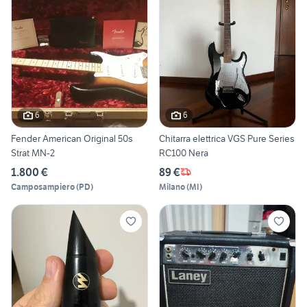
6
6
Fender American Original 50s
Chitarra elettrica VGS Pure Series
Strat MN-2
RC100 Nera
1.800 €
89 €
Camposampiero
(
PD
)
Milano
(
MI
)