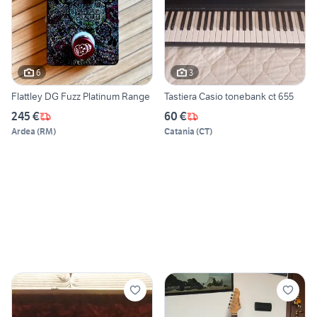
6
3
Flattley DG Fuzz Platinum Range
Tastiera Casio tonebank ct 655
245 €
60 €
Ardea
(
RM
)
Catania
(
CT
)