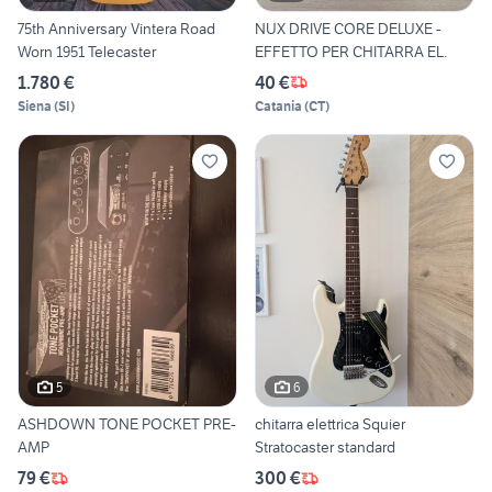
75th Anniversary Vintera Road
NUX DRIVE CORE DELUXE -
Worn 1951 Telecaster
EFFETTO PER CHITARRA EL.
1.780 €
40 €
Siena
(
SI
)
Catania
(
CT
)
5
6
ASHDOWN TONE POCKET PRE-
chitarra elettrica Squier
AMP
Stratocaster standard
79 €
300 €