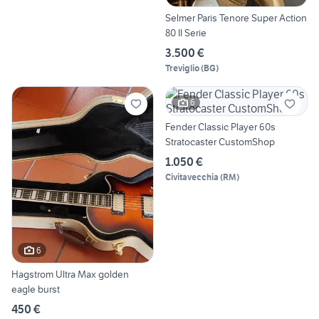
Selmer Paris Tenore Super Action
80 II Serie
3.500 €
Treviglio
(
BG
)
6
Fender Classic Player 60s
Stratocaster CustomShop
1.050 €
Civitavecchia
(
RM
)
6
Hagstrom Ultra Max golden
eagle burst
450 €