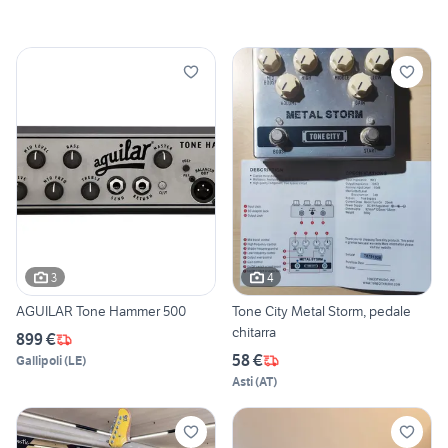
3
4
AGUILAR Tone Hammer 500
Tone City Metal Storm, pedale
chitarra
899 €
58 €
Gallipoli
(
LE
)
Asti
(
AT
)