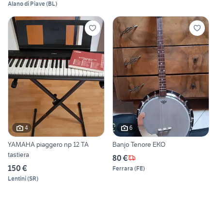
Alano di Piave
(
BL
)
4
6
YAMAHA piaggero np 12 TA
Banjo Tenore EKO
tastiera
80 €
150 €
Ferrara
(
FE
)
Lentini
(
SR
)