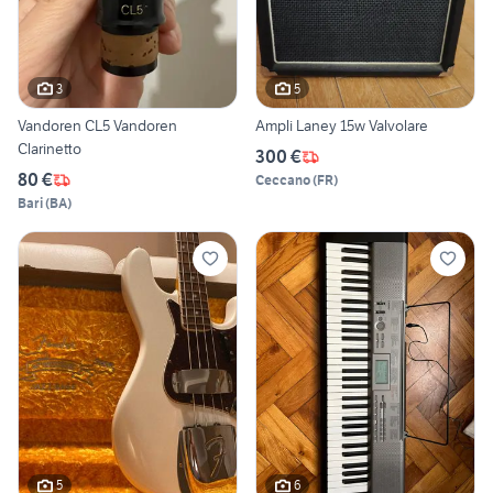
3
5
Vandoren CL5 Vandoren
Ampli Laney 15w Valvolare
Clarinetto
300 €
80 €
Ceccano
(
FR
)
Bari
(
BA
)
5
6