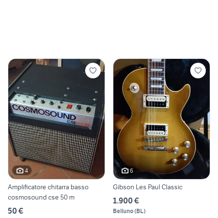
4
6
Amplificatore chitarra basso
Gibson Les Paul Classic
cosmosound cse 50 m
1.900 €
50 €
Belluno
(
BL
)