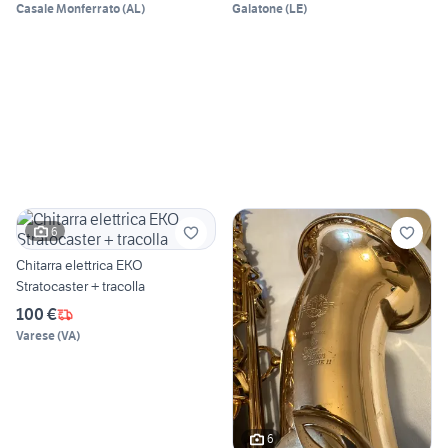
Casale Monferrato
(
AL
)
Galatone
(
LE
)
6
Chitarra elettrica EKO
Stratocaster + tracolla
100 €
Varese
(
VA
)
6