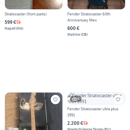
Stratocaster (from parts)
Fender Stratocaster 60th
Anniversary Mex
599 €
600 €
Napoli
(
NA
)
Matrice
(
CB
)
6
Fender Stratocaster ultra plus
1991
2.200 €
Monte Grimano Terme
(
PU
)