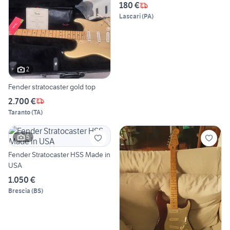
180 €
Lascari
(
PA
)
2
Fender stratocaster gold top
2.700 €
Taranto
(
TA
)
5
Fender Stratocaster HSS Made in
USA
1.050 €
Brescia
(
BS
)