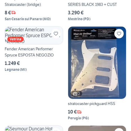
Stratocaster (bridge)
SERIES BLACK 1983 + CUST
8 €
3.290 €
San Cesario sul Panaro
(
MO
)
Mestrino
(
PD
)
Vetrina
Fender American Performer
Spruce ESPOSTA NEGOZIO
1.249 €
Legnano
(
MI
)
2
stratocaster pickguard HSS
10 €
Perugia
(
PG
)