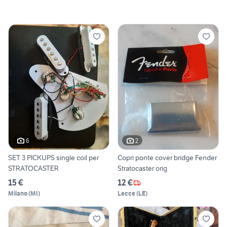
6
2
SET 3 PICKUPS single coil per
Copri ponte cover bridge Fender
STRATOCASTER
Stratocaster orig
15 €
12 €
Milano
(
MI
)
Lecce
(
LE
)