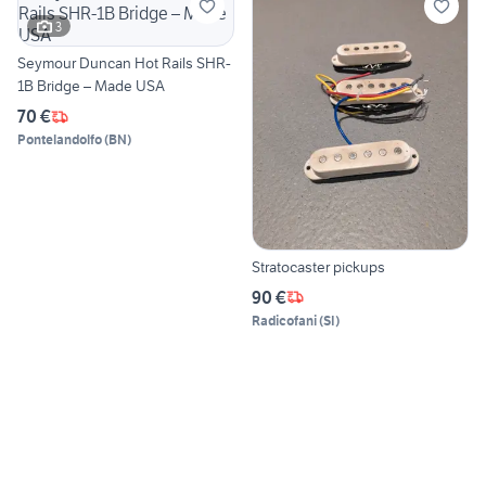
3
Seymour Duncan Hot Rails SHR-
1B Bridge – Made USA
70 €
Pontelandolfo
(
BN
)
Stratocaster pickups
90 €
Radicofani
(
SI
)