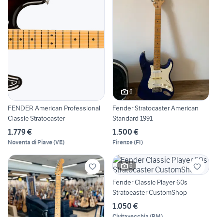
6
FENDER American Professional
Fender Stratocaster American
Classic Stratocaster
Standard 1991
1.779 €
1.500 €
Noventa di Piave
(
VE
)
Firenze
(
FI
)
6
Fender Classic Player 60s
Stratocaster CustomShop
1.050 €
Civitavecchia
(
RM
)