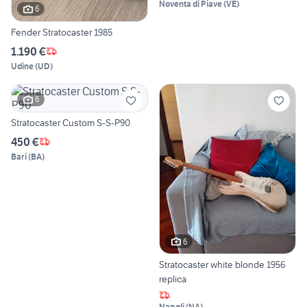
Noventa di Piave
(
VE
)
6
Fender Stratocaster 1985
1.190 €
Udine
(
UD
)
6
Stratocaster Custom S-S-P90
450 €
Bari
(
BA
)
6
Stratocaster white blonde 1956
replica
Napoli
(
NA
)