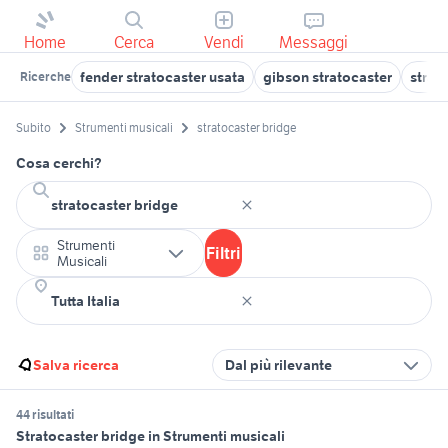
Home
Cerca
Vendi
Messaggi
fender stratocaster usata
gibson stratocaster
strat
Ricerche
Subito
Strumenti musicali
stratocaster bridge
Cosa cerchi?
Strumenti
Filtri
Musicali
Salva ricerca
Dal più rilevante
44 risultati
Stratocaster bridge in Strumenti musicali