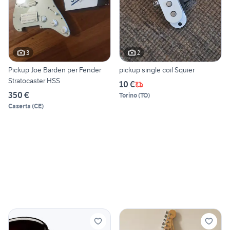
3
2
Pickup Joe Barden per Fender
pickup single coil Squier
Stratocaster HSS
10 €
350 €
Torino
(
TO
)
Caserta
(
CE
)