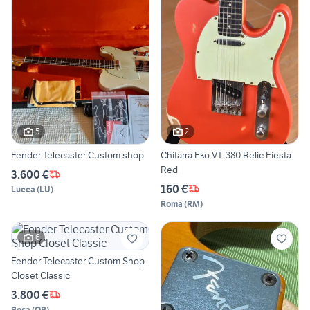
5
2
Fender Telecaster Custom shop
Chitarra Eko VT-380 Relic Fiesta
Red
3.600 €
160 €
Lucca
(
LU
)
Roma
(
RM
)
6
Fender Telecaster Custom Shop
Closet Classic
3.800 €
Bosa
(
OR
)