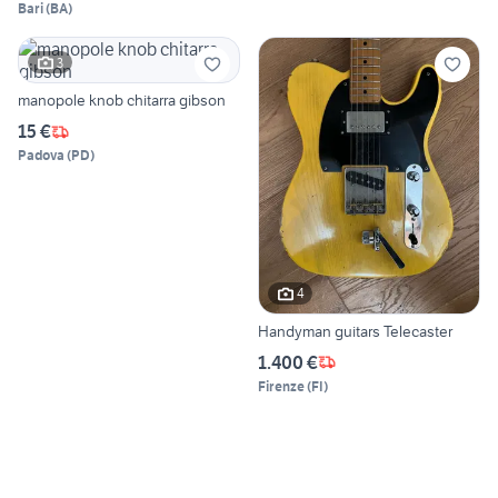
Bari
(
BA
)
3
manopole knob chitarra gibson
15 €
Padova
(
PD
)
4
Handyman guitars Telecaster
1.400 €
Firenze
(
FI
)