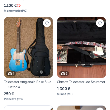
1.100 €
Montemurlo
(
PO
)
4
6
Telecaster Artigianale Relic Blue
Chitarra Telecaster Joe Strummer
+ Custodia
1.300 €
250 €
Milano
(
MI
)
Pianezza
(
TO
)