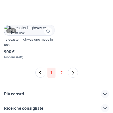
6
Telecaster highway one made in
usa
900 €
Modena
(
MO
)
1
2
Più cercati
Correlati
Richerche simili
Suggerimenti
Ricerche consigliate
clone hammond
tromba yamaha
midas venice