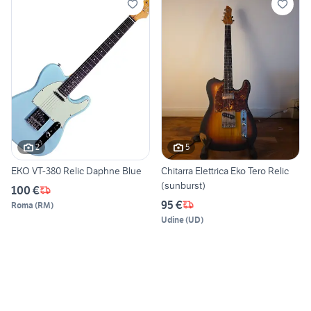
2
5
EKO VT-380 Relic Daphne Blue
Chitarra Elettrica Eko Tero Relic
(sunburst)
100 €
95 €
Roma
(
RM
)
Udine
(
UD
)