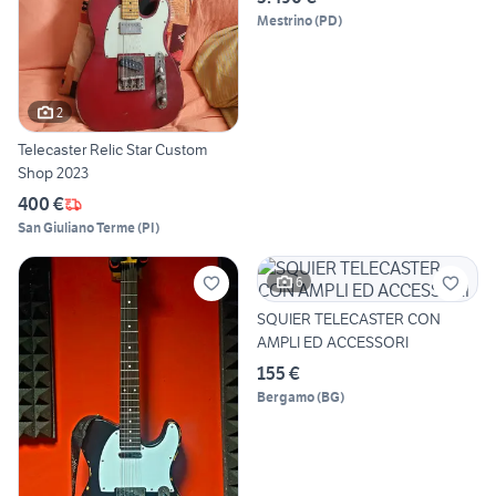
Mestrino
(
PD
)
2
Telecaster Relic Star Custom
Shop 2023
400 €
San Giuliano Terme
(
PI
)
6
SQUIER TELECASTER CON
AMPLI ED ACCESSORI
155 €
Bergamo
(
BG
)