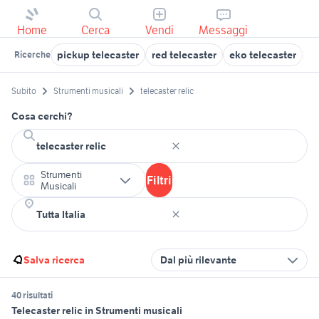
Home
Cerca
Vendi
Messaggi
pickup telecaster
red telecaster
eko telecaster
ba
Ricerche
Subito
Strumenti musicali
telecaster relic
Cosa cerchi?
Strumenti
Filtri
Musicali
Salva ricerca
Dal più rilevante
40 risultati
Telecaster relic in Strumenti musicali