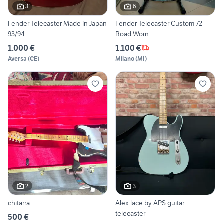
3
6
Fender Telecaster Made in Japan
Fender Telecaster Custom 72
93/94
Road Worn
1.000 €
1.100 €
Aversa
(
CE
)
Milano
(
MI
)
2
3
chitarra
Alex lace by APS guitar
telecaster
500 €