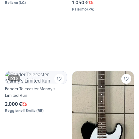
1.050 €
Bellano
(
LC
)
Palermo
(
PA
)
6
Fender Telecaster Manny's
Limited Run
2.000 €
Reggio nell'Emilia
(
RE
)