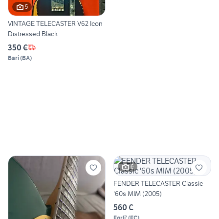
5
VINTAGE TELECASTER V62 Icon
Distressed Black
350 €
Bari
(
BA
)
6
FENDER TELECASTER Classic
'60s MIM (2005)
560 €
Forli'
(
FC
)