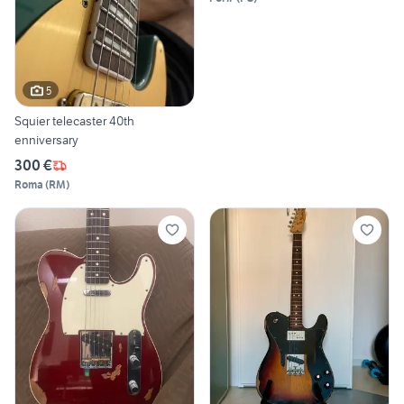
5
Squier telecaster 40th
enniversary
300 €
Roma
(
RM
)