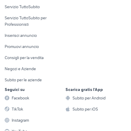
Servizio TuttoSubito
elettronica
per la casa e la
sports e hobby
Servizio TuttoSubito per
persona
Informatica
Animali
Professionisti
Arredamento e
Console e
Accessori per
Casalinghi
Inserisci annuncio
Videogiochi
animali
Elettrodomestici
Promuovi annuncio
Audio/Video
Musica e Film
Giardino e Fai da te
Consigli per la vendita
Fotografia
Libri e Riviste
Abbigliamento e
Negozi e Aziende
Telefonia
Strumenti Musicali
Accessori
Subito per le aziende
Sports
Tutto per i bambini
Seguici su
Scarica gratis l'App
Biciclette
Facebook
Subito per Android
Collezionismo
TikTok
Subito per iOS
Instagram