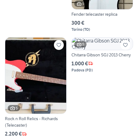
5
Fender telecaster replica
300 €
Torino
(
TO
)
5
Chitarra Gibson SGJ 2013 Cherry
1.000 €
Padova
(
PD
)
5
Rock n Roll Relics - Richards
(Telecaster)
2.200 €