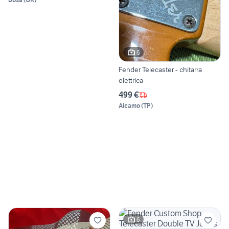
6
Fender Telecaster - chitarra
elettrica
499 €
Alcamo
(
TP
)
6