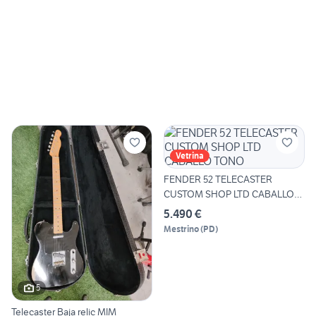
Vetrina
FENDER 52 TELECASTER
CUSTOM SHOP LTD CABALLO
TONO
5.490 €
Mestrino
(
PD
)
5
Telecaster Baja relic MIM