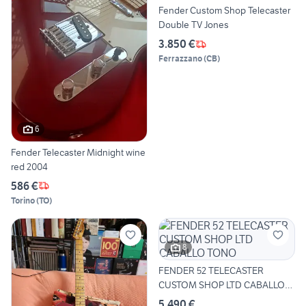
Fender Custom Shop Telecaster
Double TV Jones
3.850 €
Ferrazzano
(
CB
)
6
Fender Telecaster Midnight wine
red 2004
586 €
Torino
(
TO
)
8
FENDER 52 TELECASTER
CUSTOM SHOP LTD CABALLO
TONO
5.490 €