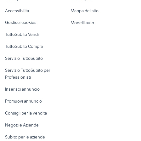
Garage e box
Caravan e Camper
Accessibilità
Mappa del sito
Loft, mansarde e
Veicoli commerciali
altro
Gestisci cookies
Modelli auto
Case vacanza
TuttoSubito Vendi
Uffici e Locali
TuttoSubito Compra
commerciali
Servizio TuttoSubito
elettronica
per la casa e la
sports e hobby
Servizio TuttoSubito per
persona
Informatica
Animali
Professionisti
Arredamento e
Console e
Accessori per
Casalinghi
Inserisci annuncio
Videogiochi
animali
Elettrodomestici
Promuovi annuncio
Audio/Video
Musica e Film
Giardino e Fai da te
Consigli per la vendita
Fotografia
Libri e Riviste
Abbigliamento e
Negozi e Aziende
Telefonia
Strumenti Musicali
Accessori
Subito per le aziende
Sports