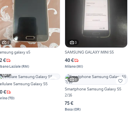
6
3
amsung galaxy s5
SAMSUNG GALAXY MINI S5
2 €
40 €
lbano Laziale
(
RM
)
Milano
(
MI
)
3
6
ellulare Samsung Galaxy S5
Smartphone Samsung Galaxy S5
0 €
2/16
orino
(
TO
)
75 €
Bosa
(
OR
)