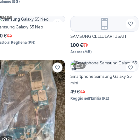
almine
(
BG
)
6
amsung Galaxy S5 Neo
0 €
SAMSUNG CELLULARI USATI
esto al Reghena
(
PN
)
100 €
Arcore
(
MB
)
3
Smartphone Samsung Galaxy S5
mini
49 €
Reggio nell'Emilia
(
RE
)
2