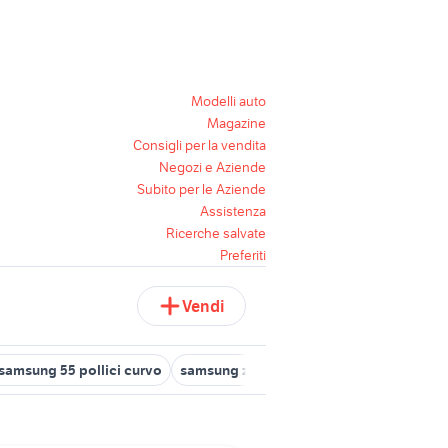
Modelli auto
Magazine
Consigli per la vendita
Negozi e Aziende
Subito per le Aziende
Assistenza
Ricerche salvate
Preferiti
Vendi
 samsung 55 pollici curvo
samsung z flip usato
main board sams