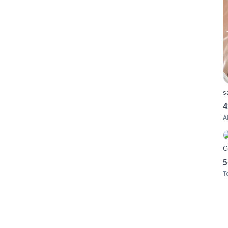
s
4
A
C
5
T