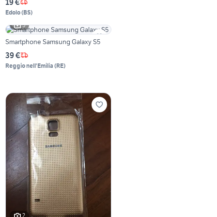
19 €
Edolo
(
BS
)
5
Smartphone Samsung Galaxy S5
39 €
Reggio nell'Emilia
(
RE
)
2