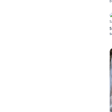
D
S
5
S