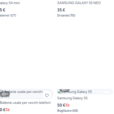
alaxy S4 mini
SAMSUNG GALAXY S5 NEO
5 €
35 €
aterno'
(
CT
)
Druento
(
TO
)
3
5
Samsung Galaxy S5
 Batterie usate per vecchi telefoni
50 €
0 €
Bogliasco
(
GE
)