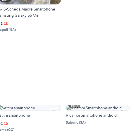
648-Scheda Madre Smartphone
amsung Galaxy S5 Min
 €
apoli
(
NA
)
3
etrini smartphone
Ricambi Smartphone android
Salerno
(
SA
)
 €
omo
(
CO
)