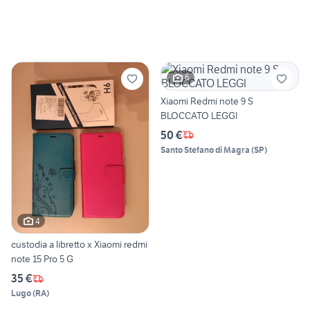
6
Xiaomi Redmi note 9 S
BLOCCATO LEGGI
50 €
Santo Stefano di Magra
(
SP
)
4
custodia a libretto x Xiaomi redmi
note 15 Pro 5 G
35 €
Lugo
(
RA
)