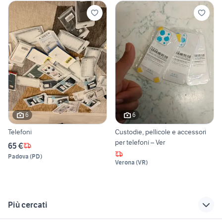
6
6
Telefoni
Custodie, pellicole e accessori
per telefoni – Ver
65 €
Padova
(
PD
)
Verona
(
VR
)
Più cercati