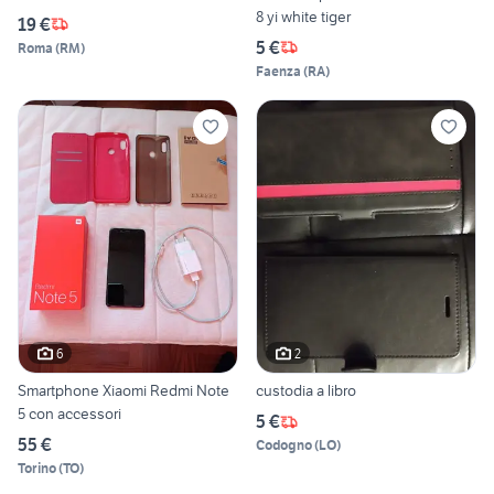
8 yi white tiger
19 €
5 €
Roma
(
RM
)
Faenza
(
RA
)
6
2
Smartphone Xiaomi Redmi Note
custodia a libro
5 con accessori
5 €
55 €
Codogno
(
LO
)
Torino
(
TO
)