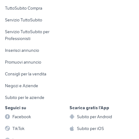
Uffici e Locali
TuttoSubito Compra
commerciali
Servizio TuttoSubito
elettronica
per la casa e la
sports e hobby
Servizio TuttoSubito per
persona
Informatica
Animali
Professionisti
Arredamento e
Console e
Accessori per
Casalinghi
Inserisci annuncio
Videogiochi
animali
Elettrodomestici
Promuovi annuncio
Audio/Video
Musica e Film
Giardino e Fai da te
Consigli per la vendita
Fotografia
Libri e Riviste
Abbigliamento e
Negozi e Aziende
Telefonia
Strumenti Musicali
Accessori
Subito per le aziende
Sports
Tutto per i bambini
Seguici su
Scarica gratis l'App
Biciclette
Facebook
Subito per Android
Collezionismo
TikTok
Subito per iOS